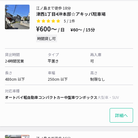
江ノ島まで徒歩 18分
津西1丁目4沖本邸☆アキッパ駐車場
5
/ 1件
¥600〜
/ 日
¥60〜 / 15分
時間貸し可
貸出時間
タイプ
再入庫
24時間営業
平置き
可
長さ
車幅
高さ
480cm 以下
250cm 以下
制限なし
対応車種
オートバイ
軽自動車
コンパクトカー
中型車
ワンボックス
大型車・SUV
詳細へ