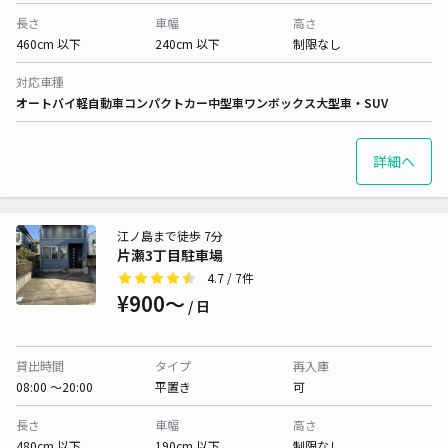
長さ
車幅
高さ
460cm 以下
240cm 以下
制限なし
対応車種
オートバイ
軽自動車
コンパクトカー
中型車
ワンボックス
大型車・SUV
詳細へ
江ノ島まで徒歩 7分
片瀬3丁目駐車場
4.7
/ 7件
¥900〜
/ 日
貸出時間
タイプ
再入庫
08:00 〜20:00
平置き
可
長さ
車幅
高さ
480cm 以下
190cm 以下
制限なし