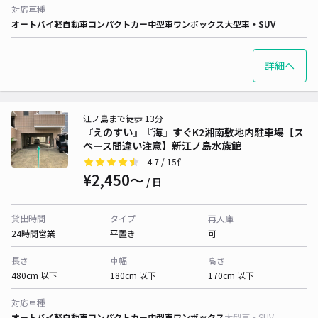
対応車種
オートバイ
軽自動車
コンパクトカー
中型車
ワンボックス
大型車・SUV
詳細へ
江ノ島まで徒歩 13分
『えのすい』『海』すぐK2湘南敷地内駐車場【ス
ペース間違い注意】新江ノ島水族館
4.7
/ 15件
¥2,450〜
/ 日
貸出時間
タイプ
再入庫
24時間営業
平置き
可
長さ
車幅
高さ
480cm 以下
180cm 以下
170cm 以下
対応車種
オートバイ
軽自動車
コンパクトカー
中型車
ワンボックス
大型車・SUV