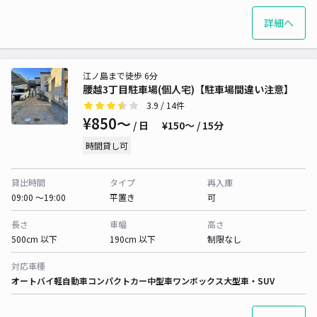
詳細へ
江ノ島まで徒歩 6分
腰越3丁目駐車場(個人宅)【駐車場間違い注意】
3.9
/ 14件
¥850〜
/ 日
¥150〜 / 15分
時間貸し可
貸出時間
タイプ
再入庫
09:00 〜19:00
平置き
可
長さ
車幅
高さ
500cm 以下
190cm 以下
制限なし
対応車種
オートバイ
軽自動車
コンパクトカー
中型車
ワンボックス
大型車・SUV