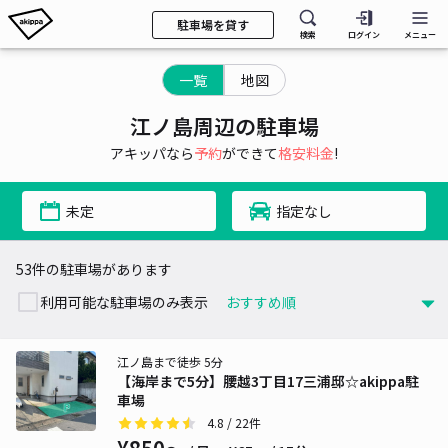
駐車場を貸す
検索
ログイン
メニュー
一覧
地図
江ノ島周辺の駐車場
アキッパなら
予約
ができて
格安料金
!
未定
指定なし
53件の駐車場があります
利用可能な駐車場のみ表示
江ノ島まで徒歩 5分
【海岸まで5分】腰越3丁目17三浦邸☆akippa駐
車場
4.8
/ 22件