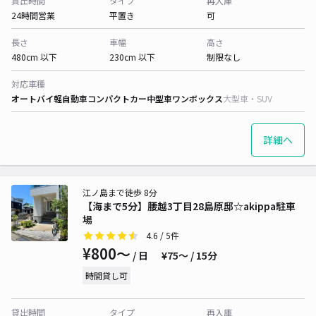
貸出時間
タイプ
再入庫
24時間営業
平置き
可
長さ
車幅
高さ
480cm 以下
230cm 以下
制限なし
対応車種
オートバイ
軽自動車
コンパクトカー
中型車
ワンボックス
大型車・SUV
詳細へ
江ノ島まで徒歩 8分
【海まで5分】腰越3丁目28島原邸☆akippa駐車
場
4.6
/ 5件
¥800〜
/ 日
¥75〜 / 15分
時間貸し可
貸出時間
タイプ
再入庫