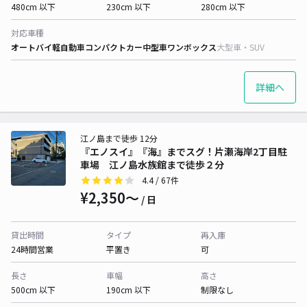
480cm 以下
230cm 以下
280cm 以下
対応車種
オートバイ
軽自動車
コンパクトカー
中型車
ワンボックス
大型車・SUV
詳細へ
江ノ島まで徒歩 12分
『エノスイ』『海』までスグ！片瀬海岸2丁目駐
車場 江ノ島水族館まで徒歩２分
4.4
/ 67件
¥2,350〜
/ 日
貸出時間
タイプ
再入庫
24時間営業
平置き
可
長さ
車幅
高さ
500cm 以下
190cm 以下
制限なし