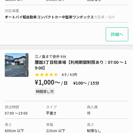
対応車種
オートバイ
軽自動車
コンパクトカー
中型車
ワンボックス
大型車・SUV
詳細へ
江ノ島まで徒歩 6分
腰越3丁目駐車場【利用期間制限あり：07:00 〜 1
9:00】
4.9
/ 63件
¥1,000〜
/ 日
¥100〜 / 15分
時間貸し可
貸出時間
タイプ
再入庫
07:00 〜19:00
平置き
可
長さ
車幅
高さ
600cm 以下
210cm 以下
制限なし