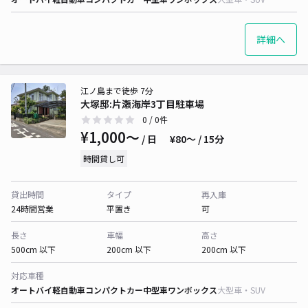
詳細へ
江ノ島まで徒歩 7分
大塚邸:片瀬海岸3丁目駐車場
0
/ 0件
¥1,000〜
/ 日
¥80〜 / 15分
時間貸し可
貸出時間
タイプ
再入庫
24時間営業
平置き
可
長さ
車幅
高さ
500cm 以下
200cm 以下
200cm 以下
対応車種
オートバイ
軽自動車
コンパクトカー
中型車
ワンボックス
大型車・SUV