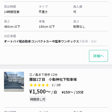
貸出時間
タイプ
再入庫
24時間営業
平置き
可
長さ
車幅
高さ
480cm 以下
180cm 以下
制限なし
対応車種
オートバイ
軽自動車
コンパクトカー
中型車
ワンボックス
大型車・SUV
詳細へ
江ノ島まで徒歩 12分
腰越2丁目 小動神社下駐車場
5
/ 3件
¥1,500〜
/ 日
¥150〜 / 15分
時間貸し可