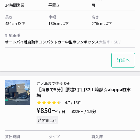
24時間営業
平置き
可
長さ
車幅
高さ
480cm 以下
180cm 以下
270cm 以下
対応車種
オートバイ
軽自動車
コンパクトカー
中型車
ワンボックス
大型車・SUV
詳細へ
江ノ島まで徒歩 8分
【海まで5分】腰越3丁目32山﨑邸☆akippa駐車
場
4.7
/ 13件
¥850〜
/ 日
¥85〜 / 15分
時間貸し可
貸出時間
タイプ
再入庫