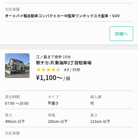
対応車種
オートバイ
軽自動車
コンパクトカー
中型車
ワンボックス
大型車・SUV
詳細へ
江ノ島まで徒歩 10分
駅チカ:片瀬海岸2丁目駐車場
4.9
/ 95件
¥1,100〜
/ 日
貸出時間
タイプ
再入庫
07:00 〜20:00
平置き
可
長さ
車幅
高さ
490cm 以下
200cm 以下
210cm 以下
対応車種