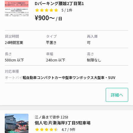
Dパーキング腰越2丁目第1
5
/ 1件
¥900〜
/ 日
貸出時間
タイプ
再入庫
24時間営業
平置き
可
長さ
車幅
高さ
500cm 以下
240cm 以下
制限なし
対応車種
オートバイ
軽自動車
コンパクトカー
中型車
ワンボックス
大型車・SUV
詳細へ
江ノ島まで徒歩 12分
個人宅:片瀬海岸3丁目5駐車場
4.7
/ 9件