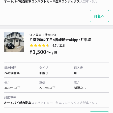
オートバイ
軽自動車
コンパクトカー
中型車
ワンボックス
大型車・SUV
詳細へ
江ノ島まで徒歩 8分
片瀬海岸2丁目4長﨑邸☆akippa駐車場
4.7
/ 21件
¥1,500〜
/ 日
貸出時間
タイプ
再入庫
24時間営業
平置き
可
長さ
車幅
高さ
340cm 以下
220cm 以下
制限なし
対応車種
オートバイ
軽自動車
コンパクトカー
中型車
ワンボックス
大型車・SUV