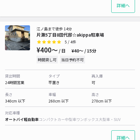
詳細へ
江ノ島まで徒歩 14分
片瀬5丁目8田代邸☆akippa駐車場
5
/ 4件
¥400〜
/ 日
¥40〜 / 15分
時間貸し可
当日予約不可
貸出時間
タイプ
再入庫
24時間営業
平置き
可
長さ
車幅
高さ
340cm 以下
260cm 以下
270cm 以下
対応車種
オートバイ
軽自動車
コンパクトカー
中型車
ワンボックス
大型車・SUV
詳細へ