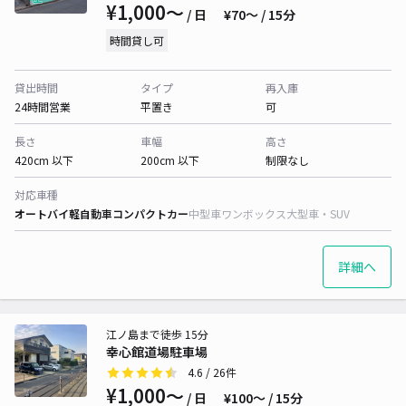
¥1,000〜
/ 日
¥70〜 / 15分
時間貸し可
貸出時間
タイプ
再入庫
24時間営業
平置き
可
長さ
車幅
高さ
420cm 以下
200cm 以下
制限なし
対応車種
オートバイ
軽自動車
コンパクトカー
中型車
ワンボックス
大型車・SUV
詳細へ
江ノ島まで徒歩 15分
幸心館道場駐車場
4.6
/ 26件
¥1,000〜
/ 日
¥100〜 / 15分