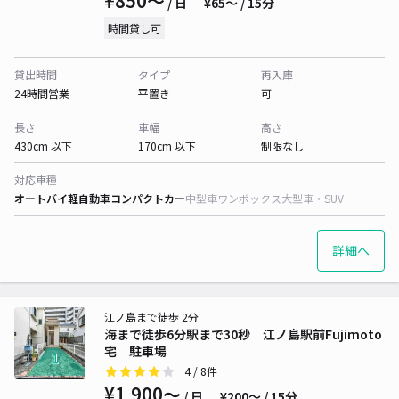
¥850〜
/ 日
¥65〜 / 15分
時間貸し可
貸出時間
タイプ
再入庫
24時間営業
平置き
可
長さ
車幅
高さ
430cm 以下
170cm 以下
制限なし
対応車種
オートバイ
軽自動車
コンパクトカー
中型車
ワンボックス
大型車・SUV
詳細へ
江ノ島まで徒歩 2分
海まで徒歩6分駅まで30秒 江ノ島駅前Fujimoto
宅 駐車場
4
/ 8件
¥1,900〜
/ 日
¥200〜 / 15分