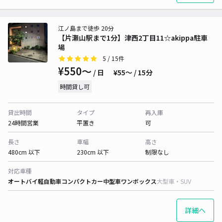
江ノ島まで徒歩 20分
【片瀬山駅まで1分】津西2丁目11☆akippa駐車
場
5
/ 15件
¥550〜
/ 日
¥55〜 / 15分
時間貸し可
貸出時間
タイプ
再入庫
24時間営業
平置き
可
長さ
車幅
高さ
480cm 以下
230cm 以下
制限なし
対応車種
オートバイ
軽自動車
コンパクトカー
中型車
ワンボックス
大型車・SUV
詳細へ