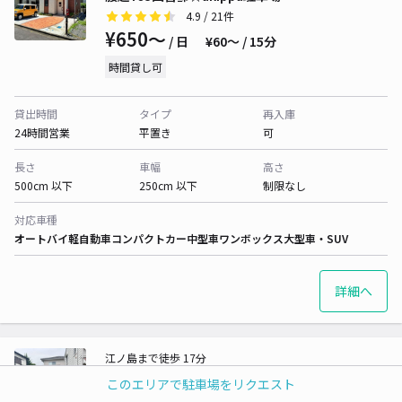
4.9
/ 21件
¥650〜
/ 日
¥60〜 / 15分
時間貸し可
貸出時間
タイプ
再入庫
24時間営業
平置き
可
長さ
車幅
高さ
500cm 以下
250cm 以下
制限なし
対応車種
オートバイ
軽自動車
コンパクトカー
中型車
ワンボックス
大型車・SUV
詳細へ
江ノ島まで徒歩 17分
鎌倉市津西1丁目4那須野邸☆akippa駐車場
このエリアで駐車場をリクエスト
4.7
/ 6件