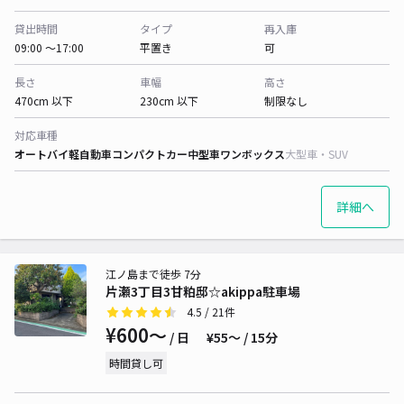
貸出時間
タイプ
再入庫
09:00 〜17:00
平置き
可
長さ
車幅
高さ
470cm 以下
230cm 以下
制限なし
対応車種
オートバイ
軽自動車
コンパクトカー
中型車
ワンボックス
大型車・SUV
詳細へ
江ノ島まで徒歩 7分
片瀬3丁目3甘粕邸☆akippa駐車場
4.5
/ 21件
¥600〜
/ 日
¥55〜 / 15分
時間貸し可