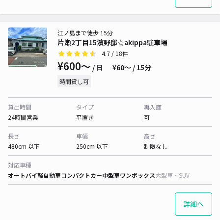
江ノ島まで徒歩 15分
片瀬2丁目15濱野邸☆akippa駐車場
4.7
/ 18件
¥600〜
/ 日
¥60〜 / 15分
時間貸し可
貸出時間
タイプ
再入庫
24時間営業
平置き
可
長さ
車幅
高さ
480cm 以下
250cm 以下
制限なし
対応車種
オートバイ
軽自動車
コンパクトカー
中型車
ワンボックス
大型車・SUV
詳細へ