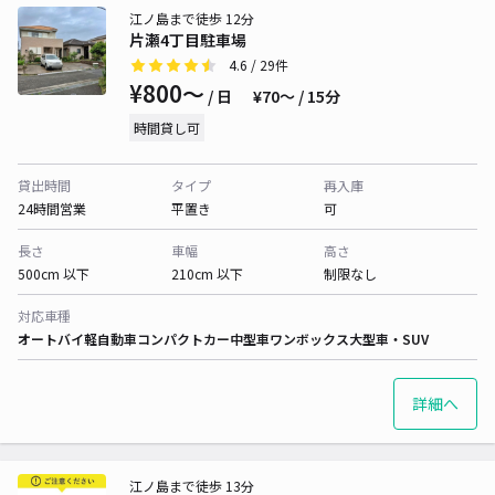
江ノ島まで徒歩 12分
片瀬4丁目駐車場
4.6
/ 29件
¥800〜
/ 日
¥70〜 / 15分
時間貸し可
貸出時間
タイプ
再入庫
24時間営業
平置き
可
長さ
車幅
高さ
500cm 以下
210cm 以下
制限なし
対応車種
オートバイ
軽自動車
コンパクトカー
中型車
ワンボックス
大型車・SUV
詳細へ
江ノ島まで徒歩 13分