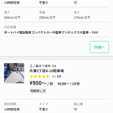
24時間営業
平置き
可
長さ
車幅
高さ
500cm 以下
250cm 以下
270cm 以下
対応車種
オートバイ
軽自動車
コンパクトカー
中型車
ワンボックス
大型車・SUV
詳細へ
江ノ島まで徒歩 7分
片瀬3丁目8-10駐車場
5
/ 8件
¥900〜
/ 日
¥100〜 / 15分
時間貸し可
貸出時間
タイプ
再入庫
24時間営業
平置き
可