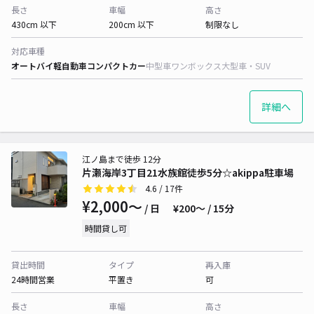
長さ
車幅
高さ
430cm 以下
200cm 以下
制限なし
対応車種
オートバイ
軽自動車
コンパクトカー
中型車
ワンボックス
大型車・SUV
詳細へ
江ノ島まで徒歩 12分
片瀬海岸3丁目21水族館徒歩5分☆akippa駐車場
4.6
/ 17件
¥2,000〜
/ 日
¥200〜 / 15分
時間貸し可
貸出時間
タイプ
再入庫
24時間営業
平置き
可
長さ
車幅
高さ