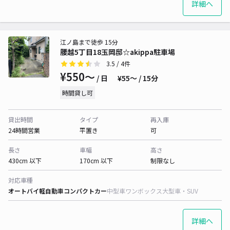
詳細へ
江ノ島まで徒歩 15分
腰越5丁目18玉岡邸☆akippa駐車場
3.5
/ 4件
¥550〜
/ 日
¥55〜 / 15分
時間貸し可
貸出時間
タイプ
再入庫
24時間営業
平置き
可
長さ
車幅
高さ
430cm 以下
170cm 以下
制限なし
対応車種
オートバイ
軽自動車
コンパクトカー
中型車
ワンボックス
大型車・SUV
詳細へ