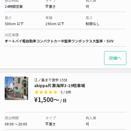
貸出時間
タイプ
再入庫
24時間営業
平置き
可
長さ
車幅
高さ
500cm 以下
190cm 以下
制限なし
対応車種
オートバイ
軽自動車
コンパクトカー
中型車
ワンボックス
大型車・SUV
詳細へ
江ノ島まで徒歩 15分
akippa片瀬海岸3-19駐車場
5
/ 8件
¥1,500〜
/ 日
貸出時間
タイプ
再入庫
08:00 〜20:00
平置き
可