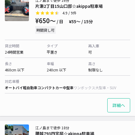
江ノ島まで徒歩 16分
片瀬2丁目15山口邸☆akippa駐車場
4.9
/ 9件
¥650〜
/ 日
¥55〜 / 15分
時間貸し可
貸出時間
タイプ
再入庫
24時間営業
平置き
可
長さ
車幅
高さ
460cm 以下
240cm 以下
制限なし
対応車種
オートバイ
軽自動車
コンパクトカー
中型車
ワンボックス
大型車・SUV
詳細へ
江ノ島まで徒歩 18分
腰越793四宮邸☆akippa駐車場