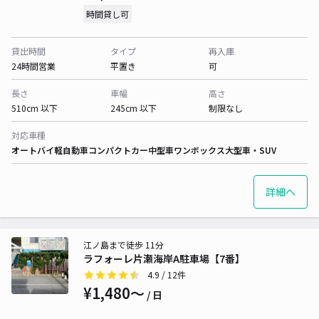
時間貸し可
貸出時間
タイプ
再入庫
24時間営業
平置き
可
長さ
車幅
高さ
510cm 以下
245cm 以下
制限なし
対応車種
オートバイ
軽自動車
コンパクトカー
中型車
ワンボックス
大型車・SUV
詳細へ
江ノ島まで徒歩 11分
ラフォーレ片瀬海岸A駐車場【7番】
4.9
/ 12件
¥1,480〜
/ 日