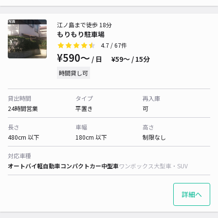
江ノ島まで徒歩 18分
もりもり駐車場
4.7
/ 67件
¥590〜
/ 日
¥59〜 / 15分
時間貸し可
貸出時間
タイプ
再入庫
24時間営業
平置き
可
長さ
車幅
高さ
480cm 以下
180cm 以下
制限なし
対応車種
オートバイ
軽自動車
コンパクトカー
中型車
ワンボックス
大型車・SUV
詳細へ