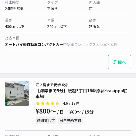
貸出時間
タイプ
再入庫
24時間営業
平置き
可
長さ
車幅
高さ
430cm 以下
240cm 以下
制限なし
対応車種
オートバイ
軽自動車
コンパクトカー
中型車
ワンボックス
大型車・SUV
詳細へ
江ノ島まで徒歩 6分
【海岸まで5分】腰越3丁目18萩原邸☆akippa駐
車場
4.6
/ 13件
¥800〜
/ 日
¥80〜 / 15分
時間貸し可
当日予約不可