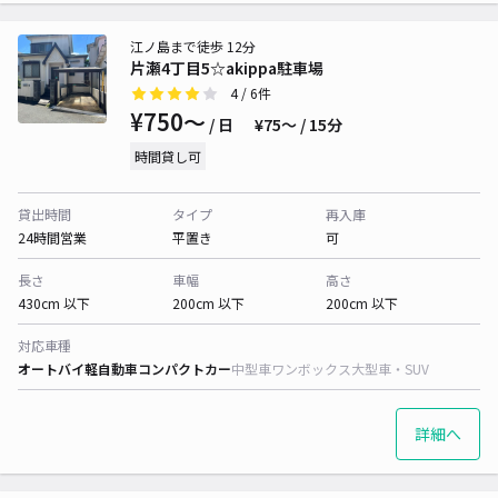
江ノ島まで徒歩 12分
片瀬4丁目5☆akippa駐車場
4
/ 6件
¥750〜
/ 日
¥75〜 / 15分
時間貸し可
貸出時間
タイプ
再入庫
24時間営業
平置き
可
長さ
車幅
高さ
430cm 以下
200cm 以下
200cm 以下
対応車種
オートバイ
軽自動車
コンパクトカー
中型車
ワンボックス
大型車・SUV
詳細へ