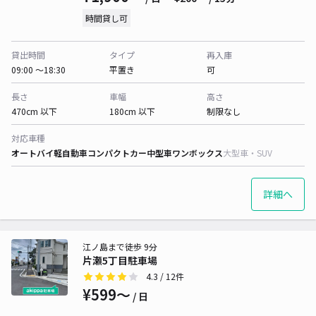
時間貸し可
貸出時間
タイプ
再入庫
09:00 〜18:30
平置き
可
長さ
車幅
高さ
470cm 以下
180cm 以下
制限なし
対応車種
オートバイ
軽自動車
コンパクトカー
中型車
ワンボックス
大型車・SUV
詳細へ
江ノ島まで徒歩 9分
片瀬5丁目駐車場
4.3
/ 12件
¥599〜
/ 日