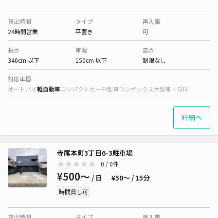
貸出時間
タイプ
再入庫
24時間営業
平置き
可
長さ
車幅
高さ
340cm 以下
150cm 以下
制限なし
対応車種
オートバイ
軽自動車
コンパクトカー
中型車
ワンボックス
大型車・SUV
詳細へ
寺尾本町3丁目6-3駐車場
0
/ 0件
¥500〜
/ 日
¥50〜 / 15分
時間貸し可
貸出時間
タイプ
再入庫