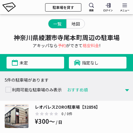
駐車場を貸す
検索
ログイン
メニュー
一覧
地図
神奈川県綾瀬市寺尾本町周辺の駐車場
アキッパなら
予約
ができて
格安料金
!
未定
指定なし
5件の駐車場があります
利用可能な駐車場のみ表示
レオパレスZORO駐車場【32856】
0
/ 0件
¥300〜
/ 日