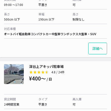
09:00 〜17:00
平置き
可
長さ
車幅
高さ
500cm 以下
190cm 以下
制限なし
対応車種
オートバイ
軽自動車
コンパクトカー
中型車
ワンボックス
大型車・SUV
詳細へ
深谷上アキッパ駐車場
4.8
/ 24件
¥400〜
/ 日
貸出時間
タイプ
再入庫
24時間営業
平置き
可