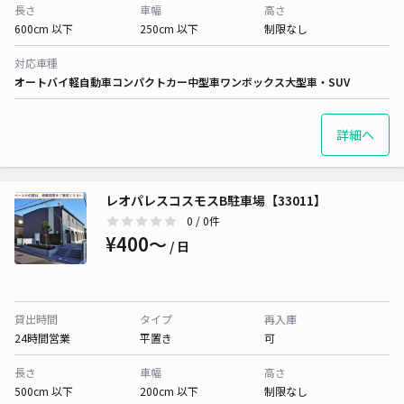
長さ
車幅
高さ
600cm 以下
250cm 以下
制限なし
対応車種
オートバイ
軽自動車
コンパクトカー
中型車
ワンボックス
大型車・SUV
詳細へ
レオパレスコスモスB駐車場【33011】
0
/ 0件
¥400〜
/ 日
貸出時間
タイプ
再入庫
24時間営業
平置き
可
長さ
車幅
高さ
500cm 以下
200cm 以下
制限なし