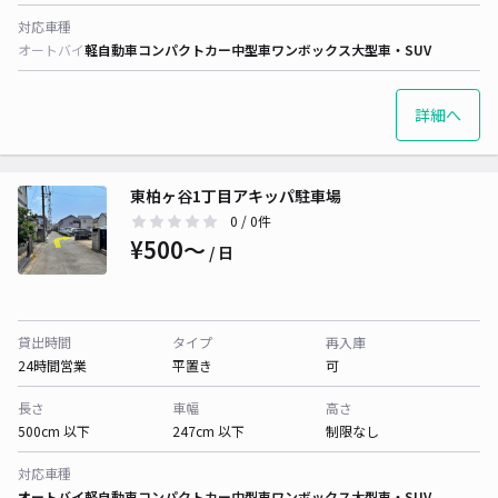
対応車種
オートバイ
軽自動車
コンパクトカー
中型車
ワンボックス
大型車・SUV
詳細へ
東柏ヶ谷1丁目アキッパ駐車場
0
/ 0件
¥500〜
/ 日
貸出時間
タイプ
再入庫
24時間営業
平置き
可
長さ
車幅
高さ
500cm 以下
247cm 以下
制限なし
対応車種
オートバイ
軽自動車
コンパクトカー
中型車
ワンボックス
大型車・SUV