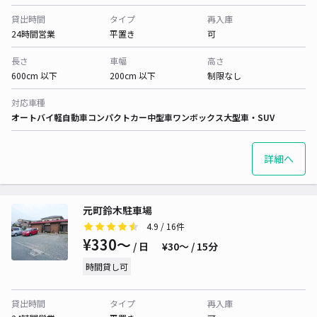
貸出時間
タイプ
再入庫
24時間営業
平置き
可
長さ
車幅
高さ
600cm 以下
200cm 以下
制限なし
対応車種
オートバイ
軽自動車
コンパクトカー
中型車
ワンボックス
大型車・SUV
詳細へ
元町鈴木駐車場
4.9
/ 16件
¥330〜
/ 日
¥30〜 / 15分
時間貸し可
貸出時間
タイプ
再入庫