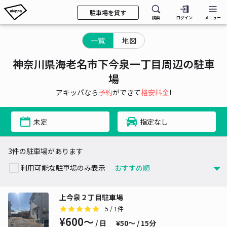
駐車場を貸す
検索
ログイン
メニュー
一覧
地図
神奈川県海老名市下今泉一丁目周辺の駐車
場
アキッパなら
予約
ができて
格安料金
!
未定
指定なし
3件の駐車場があります
利用可能な駐車場のみ表示
上今泉２丁目駐車場
5
/ 1件
¥600〜
/ 日
¥50〜 / 15分