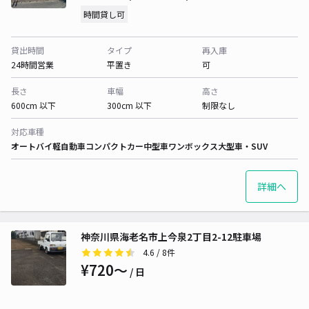
時間貸し可
貸出時間
タイプ
再入庫
24時間営業
平置き
可
長さ
車幅
高さ
600cm 以下
300cm 以下
制限なし
対応車種
オートバイ
軽自動車
コンパクトカー
中型車
ワンボックス
大型車・SUV
詳細へ
神奈川県海老名市上今泉2丁目2-12駐車場
4.6
/ 8件
¥720〜
/ 日