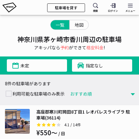
駐車場を貸す
検索
ログイン
メニュー
一覧
地図
神奈川県茅ヶ崎市香川周辺の駐車場
アキッパなら
予約
ができて
格安料金
!
未定
指定なし
8件の駐車場があります
利用可能な駐車場のみ表示
高座郡寒川町岡田8丁目1 レオパレスライブラ 駐
車場(36114)
4.1
/ 14件
¥550〜
/ 日