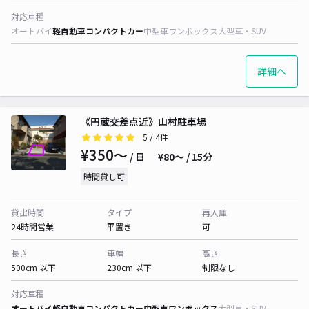
対応車種
オートバイ
軽自動車
コンパクトカー
中型車
ワンボックス
大型車・SUV
詳細へ
《円蔵交差点近》山村駐車場
5
/ 4件
¥350〜
/ 日
¥80〜 / 15分
時間貸し可
貸出時間
タイプ
再入庫
24時間営業
平置き
可
長さ
車幅
高さ
500cm 以下
230cm 以下
制限なし
対応車種
オートバイ
軽自動車
コンパクトカー
中型車
ワンボックス
大型車・SUV