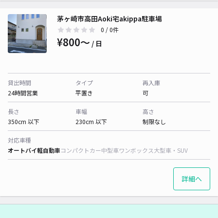
茅ヶ崎市高田Aoki宅akippa駐車場
0
/ 0件
¥800〜
/ 日
貸出時間
タイプ
再入庫
24時間営業
平置き
可
長さ
車幅
高さ
350cm 以下
230cm 以下
制限なし
対応車種
オートバイ
軽自動車
コンパクトカー
中型車
ワンボックス
大型車・SUV
詳細へ