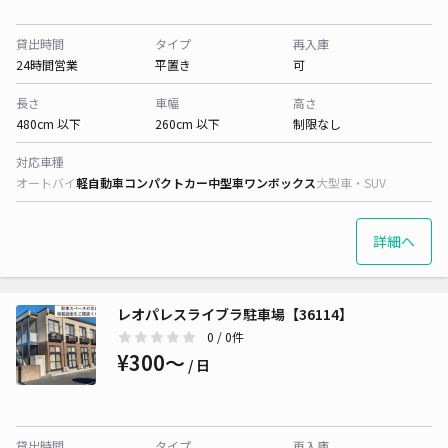
貸出時間
タイプ
再入庫
24時間営業
平置き
可
長さ
車幅
高さ
480cm 以下
260cm 以下
制限なし
対応車種
オートバイ
軽自動車
コンパクトカー
中型車
ワンボックス
大型車・SUV
詳細へ
レオパレスライブラ駐車場【36114】
0
/ 0件
¥300〜
/ 日
貸出時間
タイプ
再入庫