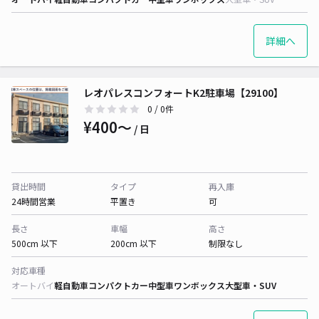
詳細へ
レオパレスコンフォートK2駐車場【29100】
0
/ 0件
¥400〜
/ 日
貸出時間
タイプ
再入庫
24時間営業
平置き
可
長さ
車幅
高さ
500cm 以下
200cm 以下
制限なし
対応車種
オートバイ
軽自動車
コンパクトカー
中型車
ワンボックス
大型車・SUV