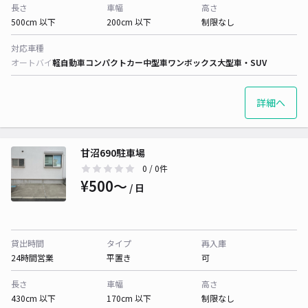
長さ
車幅
高さ
500cm 以下
200cm 以下
制限なし
対応車種
オートバイ
軽自動車
コンパクトカー
中型車
ワンボックス
大型車・SUV
詳細へ
甘沼690駐車場
0
/ 0件
¥500〜
/ 日
貸出時間
タイプ
再入庫
24時間営業
平置き
可
長さ
車幅
高さ
430cm 以下
170cm 以下
制限なし