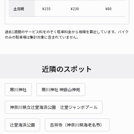
土日祝
¥
155
¥
230
¥
80
過去1週間のサービス料をのぞく駐車料金から相場を算出しています。バイク
のみの駐車場は集計対象に含まれていません。
近隣のスポット
寒川神社
寒川神社 神嶽山神苑
神奈川県立辻堂海浜公園 辻堂ジャンボプール
辻堂海浜公園
吉祥寺（神奈川県海老名市）