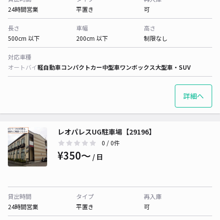
24時間営業
平置き
可
長さ
車幅
高さ
500cm 以下
200cm 以下
制限なし
対応車種
オートバイ
軽自動車
コンパクトカー
中型車
ワンボックス
大型車・SUV
詳細へ
レオパレスUG駐車場【29196】
0
/ 0件
¥350〜
/ 日
貸出時間
タイプ
再入庫
24時間営業
平置き
可