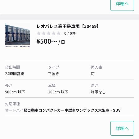
詳細へ
レオパレス高田駐車場【30469】
0
/ 0件
¥500〜
/ 日
貸出時間
タイプ
再入庫
24時間営業
平置き
可
長さ
車幅
高さ
500cm 以下
200cm 以下
制限なし
対応車種
オートバイ
軽自動車
コンパクトカー
中型車
ワンボックス
大型車・SUV
詳細へ