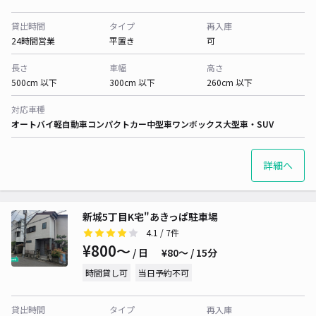
貸出時間
タイプ
再入庫
24時間営業
平置き
可
長さ
車幅
高さ
500cm 以下
300cm 以下
260cm 以下
対応車種
オートバイ
軽自動車
コンパクトカー
中型車
ワンボックス
大型車・SUV
詳細へ
新城5丁目K宅"あきっぱ駐車場
4.1
/ 7件
¥800〜
/ 日
¥80〜 / 15分
時間貸し可
当日予約不可
貸出時間
タイプ
再入庫