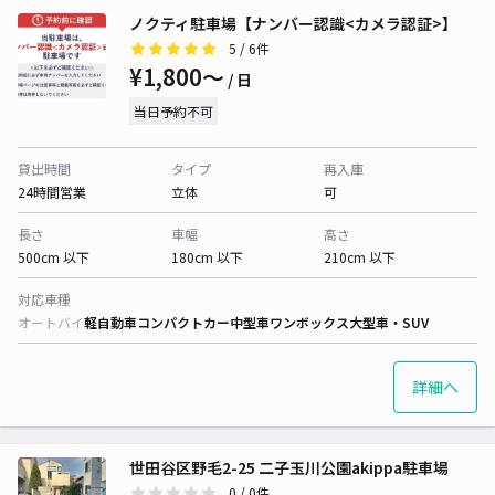
ノクティ駐車場【ナンバー認識<カメラ認証>】
5
/ 6件
¥1,800〜
/ 日
当日予約不可
貸出時間
タイプ
再入庫
24時間営業
立体
可
長さ
車幅
高さ
500cm 以下
180cm 以下
210cm 以下
対応車種
オートバイ
軽自動車
コンパクトカー
中型車
ワンボックス
大型車・SUV
詳細へ
世田谷区野毛2-25 二子玉川公園akippa駐車場
0
/ 0件