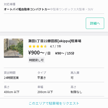
対応車種
オートバイ
軽自動車
コンパクトカー
中型車
ワンボックス
大型車・SUV
詳細へ
瀬田1丁目22櫛田邸[akippa]駐車場
4.7
/ 7件
¥900〜
/ 日
¥90〜 / 15分
時間貸し可
貸出時間
タイプ
再入庫
24時間営業
平置き
可
長さ
車幅
高さ
430cm 以下
200cm 以下
制限なし
対応車種
このエリアで駐車場をリクエスト
オートバイ
軽自動車
コンパクトカー
中型車
ワンボックス
大型車・SUV