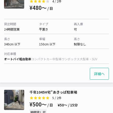
4
/ 2件
¥480〜
/ 日
貸出時間
タイプ
再入庫
24時間営業
平置き
可
長さ
車幅
高さ
340cm 以下
150cm 以下
制限なし
対応車種
オートバイ
軽自動車
コンパクトカー
中型車
ワンボックス
大型車・SUV
詳細へ
千年1045H宅"あきっぱ駐車場
5
/ 2件
¥500〜
/ 日
¥50〜 / 15分
時間貸し可