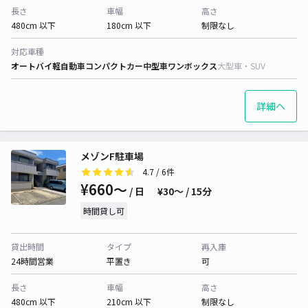
長さ
車幅
高さ
480cm 以下
180cm 以下
制限なし
対応車種
オートバイ
軽自動車
コンパクトカー
中型車
ワンボックス
大型車・SUV
詳細へ
メゾンF駐車場
4.7
/ 6件
¥660〜
/ 日
¥30〜 / 15分
時間貸し可
貸出時間
タイプ
再入庫
24時間営業
平置き
可
長さ
車幅
高さ
480cm 以下
210cm 以下
制限なし