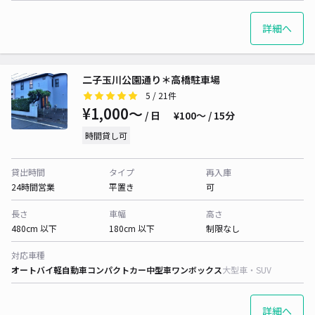
詳細へ
二子玉川公園通り＊高橋駐車場
5
/ 21件
¥1,000〜
/ 日
¥100〜 / 15分
時間貸し可
貸出時間
タイプ
再入庫
24時間営業
平置き
可
長さ
車幅
高さ
480cm 以下
180cm 以下
制限なし
対応車種
オートバイ
軽自動車
コンパクトカー
中型車
ワンボックス
大型車・SUV
詳細へ