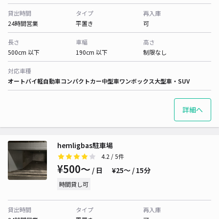
貸出時間
タイプ
再入庫
24時間営業
平置き
可
長さ
車幅
高さ
500cm 以下
190cm 以下
制限なし
対応車種
オートバイ
軽自動車
コンパクトカー
中型車
ワンボックス
大型車・SUV
詳細へ
hemligbas駐車場
4.2
/ 5件
¥500〜
/ 日
¥25〜 / 15分
時間貸し可
貸出時間
タイプ
再入庫