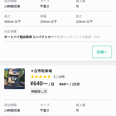
貸出時間
タイプ
再入庫
24時間営業
平置き
可
長さ
車幅
高さ
430cm 以下
250cm 以下
220cm 以下
対応車種
オートバイ
軽自動車
コンパクトカー
中型車
ワンボックス
大型車・SUV
詳細へ
＊古市駐車場
5
/ 18件
¥640〜
/ 日
¥64〜 / 15分
時間貸し可
貸出時間
タイプ
再入庫
24時間営業
平置き
可