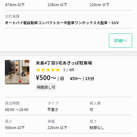
474cm 以下
238cm 以下
220cm 以下
対応車種
オートバイ
軽自動車
コンパクトカー
中型車
ワンボックス
大型車・SUV
詳細へ
末長4丁目S宅あきっぱ駐車場
5
/ 4件
¥500〜
/ 日
¥50〜 / 15分
時間貸し可
貸出時間
タイプ
再入庫
08:00 〜18:00
平置き
可
長さ
車幅
高さ
500cm 以下
220cm 以下
制限なし