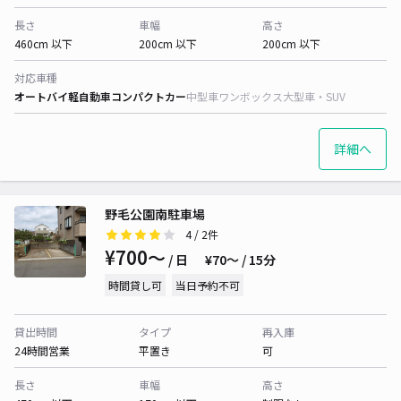
長さ
車幅
高さ
460cm 以下
200cm 以下
200cm 以下
対応車種
オートバイ
軽自動車
コンパクトカー
中型車
ワンボックス
大型車・SUV
詳細へ
野毛公園南駐車場
4
/ 2件
¥700〜
/ 日
¥70〜 / 15分
時間貸し可
当日予約不可
貸出時間
タイプ
再入庫
24時間営業
平置き
可
長さ
車幅
高さ