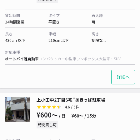
貸出時間
タイプ
再入庫
24時間営業
平置き
可
長さ
車幅
高さ
430cm 以下
210cm 以下
制限なし
対応車種
オートバイ
軽自動車
コンパクトカー
中型車
ワンボックス
大型車・SUV
詳細へ
上小田中2丁目S宅"あきっぱ駐車場
4.6
/ 5件
¥600〜
/ 日
¥60〜 / 15分
時間貸し可