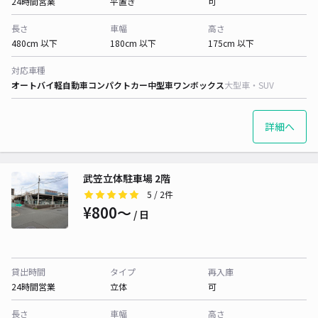
24時間営業
平置き
可
長さ
車幅
高さ
480cm 以下
180cm 以下
175cm 以下
対応車種
オートバイ
軽自動車
コンパクトカー
中型車
ワンボックス
大型車・SUV
詳細へ
武笠立体駐車場 2階
5
/ 2件
¥800〜
/ 日
貸出時間
タイプ
再入庫
24時間営業
立体
可
長さ
車幅
高さ