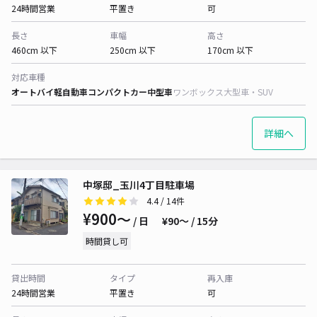
24時間営業
平置き
可
長さ
車幅
高さ
460cm 以下
250cm 以下
170cm 以下
対応車種
オートバイ
軽自動車
コンパクトカー
中型車
ワンボックス
大型車・SUV
詳細へ
中塚邸_玉川4丁目駐車場
4.4
/ 14件
¥900〜
/ 日
¥90〜 / 15分
時間貸し可
貸出時間
タイプ
再入庫
24時間営業
平置き
可