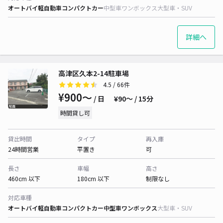
オートバイ
軽自動車
コンパクトカー
中型車
ワンボックス
大型車・SUV
詳細へ
高津区久本2-14駐車場
4.5
/ 66件
¥900〜
/ 日
¥90〜 / 15分
時間貸し可
貸出時間
タイプ
再入庫
24時間営業
平置き
可
長さ
車幅
高さ
460cm 以下
180cm 以下
制限なし
対応車種
オートバイ
軽自動車
コンパクトカー
中型車
ワンボックス
大型車・SUV