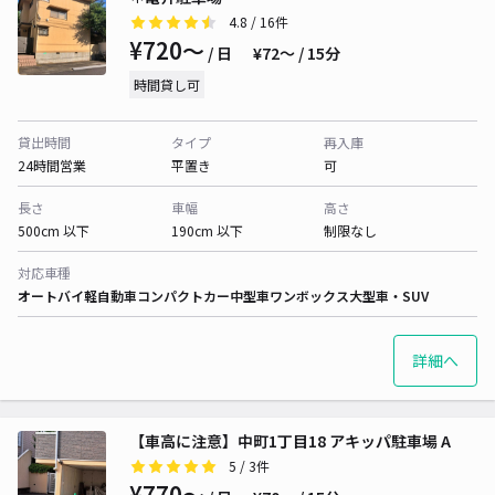
4.8
/ 16件
¥720〜
/ 日
¥72〜 / 15分
時間貸し可
貸出時間
タイプ
再入庫
24時間営業
平置き
可
長さ
車幅
高さ
500cm 以下
190cm 以下
制限なし
対応車種
オートバイ
軽自動車
コンパクトカー
中型車
ワンボックス
大型車・SUV
詳細へ
【車高に注意】中町1丁目18 アキッパ駐車場 A
5
/ 3件
¥770〜