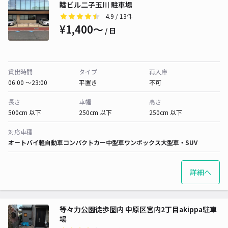
睦ビル二子玉川 駐車場
4.9
/ 13件
¥1,400〜
/ 日
貸出時間
タイプ
再入庫
06:00 〜23:00
平置き
不可
長さ
車幅
高さ
500cm 以下
250cm 以下
250cm 以下
対応車種
オートバイ
軽自動車
コンパクトカー
中型車
ワンボックス
大型車・SUV
詳細へ
等々力公園徒歩圏内 中原区宮内2丁目akippa駐車
場