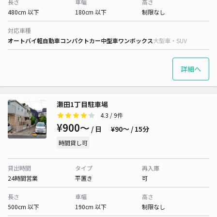
長さ
車幅
高さ
480cm 以下
180cm 以下
制限なし
対応車種
オートバイ
軽自動車
コンパクトカー
中型車
ワンボックス
大型車・SUV
詳細へ
瀬田1丁目駐車場
4.3
/ 9件
¥900〜
/ 日
¥90〜 / 15分
時間貸し可
貸出時間
タイプ
再入庫
24時間営業
平置き
可
長さ
車幅
高さ
500cm 以下
190cm 以下
制限なし