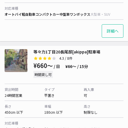
対応車種
オートバイ
軽自動車
コンパクトカー
中型車
ワンボックス
大型車・SUV
詳細へ
等々力1丁目20長尾邸[akippa]駐車場
4.3
/ 8件
¥660〜
/ 日
¥66〜 / 15分
時間貸し可
貸出時間
タイプ
再入庫
24時間営業
平置き
可
長さ
車幅
高さ
450cm 以下
180cm 以下
制限なし
対応車種