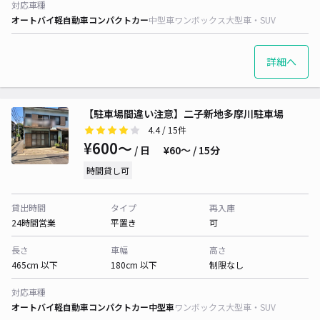
対応車種
オートバイ
軽自動車
コンパクトカー
中型車
ワンボックス
大型車・SUV
詳細へ
【駐車場間違い注意】二子新地多摩川駐車場
4.4
/ 15件
¥600〜
/ 日
¥60〜 / 15分
時間貸し可
貸出時間
タイプ
再入庫
24時間営業
平置き
可
長さ
車幅
高さ
465cm 以下
180cm 以下
制限なし
対応車種
オートバイ
軽自動車
コンパクトカー
中型車
ワンボックス
大型車・SUV