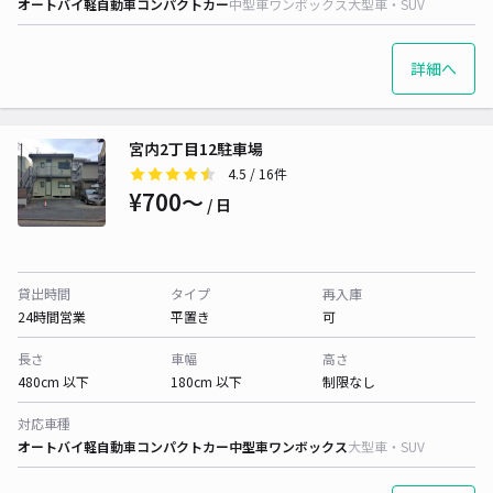
オートバイ
軽自動車
コンパクトカー
中型車
ワンボックス
大型車・SUV
詳細へ
宮内2丁目12駐車場
4.5
/ 16件
¥700〜
/ 日
貸出時間
タイプ
再入庫
24時間営業
平置き
可
長さ
車幅
高さ
480cm 以下
180cm 以下
制限なし
対応車種
オートバイ
軽自動車
コンパクトカー
中型車
ワンボックス
大型車・SUV