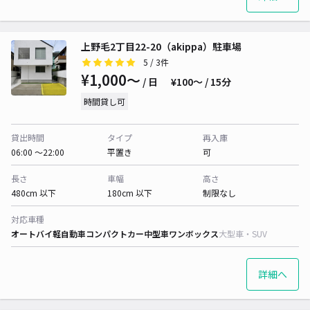
上野毛2丁目22-20（akippa）駐車場
5
/ 3件
¥1,000〜
/ 日
¥100〜 / 15分
時間貸し可
貸出時間
タイプ
再入庫
06:00 〜22:00
平置き
可
長さ
車幅
高さ
480cm 以下
180cm 以下
制限なし
対応車種
オートバイ
軽自動車
コンパクトカー
中型車
ワンボックス
大型車・SUV
詳細へ