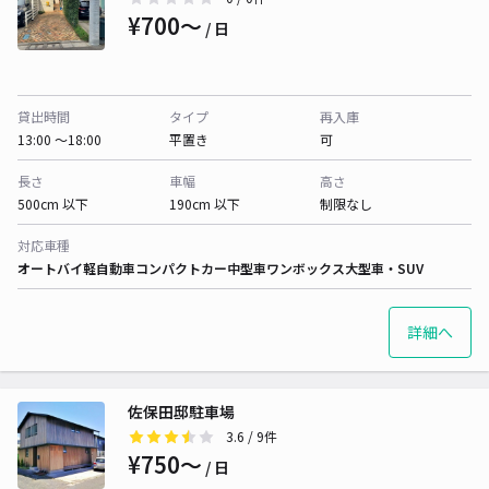
¥700〜
/ 日
貸出時間
タイプ
再入庫
13:00 〜18:00
平置き
可
長さ
車幅
高さ
500cm 以下
190cm 以下
制限なし
対応車種
オートバイ
軽自動車
コンパクトカー
中型車
ワンボックス
大型車・SUV
詳細へ
佐保田邸駐車場
3.6
/ 9件
¥750〜
/ 日