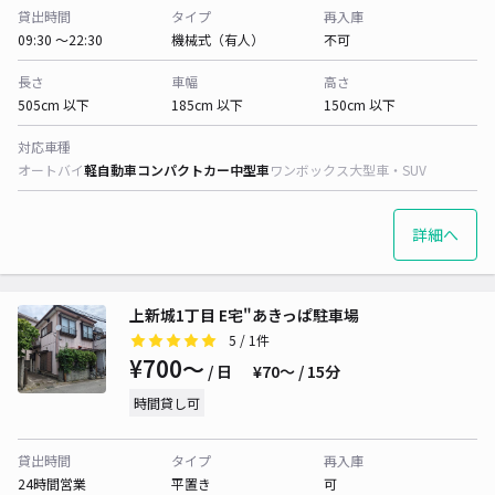
貸出時間
タイプ
再入庫
09:30 〜22:30
機械式（有人）
不可
長さ
車幅
高さ
505cm 以下
185cm 以下
150cm 以下
対応車種
オートバイ
軽自動車
コンパクトカー
中型車
ワンボックス
大型車・SUV
詳細へ
上新城1丁目 E宅"あきっぱ駐車場
5
/ 1件
¥700〜
/ 日
¥70〜 / 15分
時間貸し可
貸出時間
タイプ
再入庫
24時間営業
平置き
可