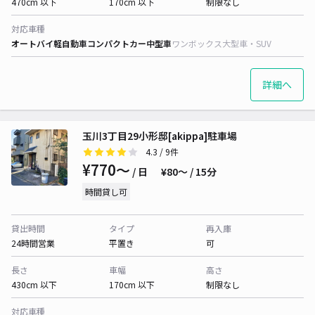
470cm 以下
170cm 以下
制限なし
対応車種
オートバイ
軽自動車
コンパクトカー
中型車
ワンボックス
大型車・SUV
詳細へ
玉川3丁目29小形邸[akippa]駐車場
4.3
/ 9件
¥770〜
/ 日
¥80〜 / 15分
時間貸し可
貸出時間
タイプ
再入庫
24時間営業
平置き
可
長さ
車幅
高さ
430cm 以下
170cm 以下
制限なし
対応車種