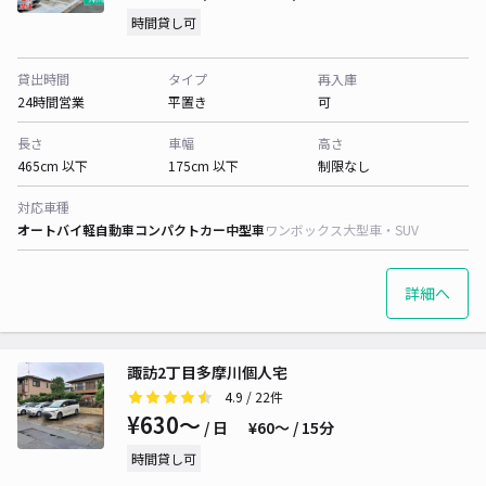
時間貸し可
貸出時間
タイプ
再入庫
24時間営業
平置き
可
長さ
車幅
高さ
465cm 以下
175cm 以下
制限なし
対応車種
オートバイ
軽自動車
コンパクトカー
中型車
ワンボックス
大型車・SUV
詳細へ
諏訪2丁目多摩川個人宅
4.9
/ 22件
¥630〜
/ 日
¥60〜 / 15分
時間貸し可