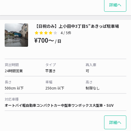
詳細へ
【日祝のみ】上小田中3丁目S"あきっぱ駐車場
4
/ 5件
¥700〜
/ 日
貸出時間
タイプ
再入庫
24時間営業
平置き
可
長さ
車幅
高さ
500cm 以下
250cm 以下
制限なし
対応車種
オートバイ
軽自動車
コンパクトカー
中型車
ワンボックス
大型車・SUV
詳細へ