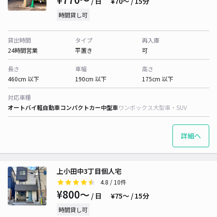
/ 日
¥70〜 / 15分
時間貸し可
貸出時間
タイプ
再入庫
24時間営業
平置き
可
長さ
車幅
高さ
460cm 以下
190cm 以下
175cm 以下
対応車種
オートバイ
軽自動車
コンパクトカー
中型車
ワンボックス
大型車・SUV
詳細へ
上小田中3丁目個人宅
4.8
/ 10件
¥800〜
/ 日
¥75〜 / 15分
時間貸し可