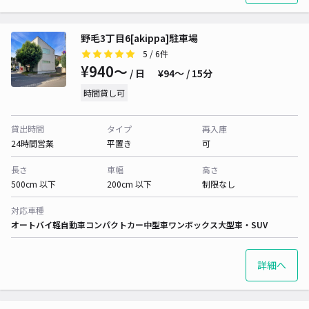
野毛3丁目6[akippa]駐車場
5
/ 6件
¥940〜
/ 日
¥94〜 / 15分
時間貸し可
貸出時間
タイプ
再入庫
24時間営業
平置き
可
長さ
車幅
高さ
500cm 以下
200cm 以下
制限なし
対応車種
オートバイ
軽自動車
コンパクトカー
中型車
ワンボックス
大型車・SUV
詳細へ