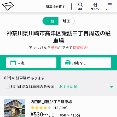
駐車場を貸す
検索
ログイン
メニュー
一覧
地図
神奈川県川崎市高津区諏訪三丁目周辺の駐
車場
アキッパなら
予約
ができて
格安料金
!
未定
指定なし
83件の駐車場があります
利用可能な駐車場のみ表示
内田邸_諏訪3丁目駐車場
4.3
/ 19件
¥530〜
/ 日
¥50〜 / 15分