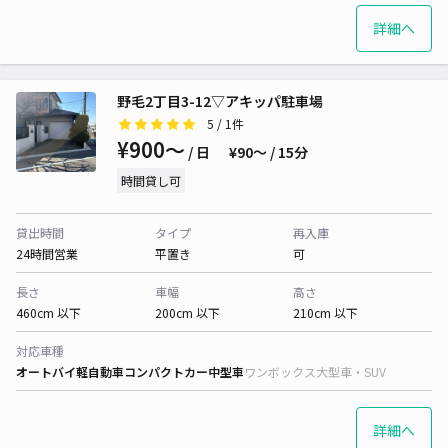
詳細へ
野毛2丁目3-12▽アキッパ駐車場
5
/ 1件
¥900〜
/ 日
¥90〜 / 15分
時間貸し可
貸出時間
タイプ
再入庫
24時間営業
平置き
可
長さ
車幅
高さ
460cm 以下
200cm 以下
210cm 以下
対応車種
オートバイ
軽自動車
コンパクトカー
中型車
ワンボックス
大型車・SUV
詳細へ