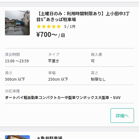
【土曜日のみ：利用時間制限あり】上小田中3丁
目S"あきっぱ駐車場
5
/ 1件
¥700〜
/ 日
貸出時間
タイプ
再入庫
15:00 〜23:59
平置き
可
長さ
車幅
高さ
500cm 以下
250cm 以下
制限なし
対応車種
オートバイ
軽自動車
コンパクトカー
中型車
ワンボックス
大型車・SUV
詳細へ
＊亀井駐車場