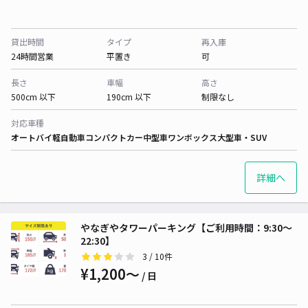
貸出時間
タイプ
再入庫
24時間営業
平置き
可
長さ
車幅
高さ
500cm 以下
190cm 以下
制限なし
対応車種
オートバイ
軽自動車
コンパクトカー
中型車
ワンボックス
大型車・SUV
詳細へ
やなぎやタワーパーキング【ご利用時間：9:30～
22:30】
3
/ 10件
¥1,200〜
/ 日