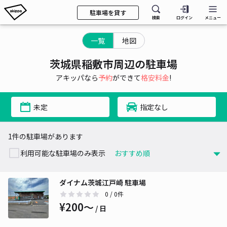
駐車場を貸す
検索
ログイン
メニュー
一覧
地図
茨城県稲敷市周辺の駐車場
アキッパなら
予約
ができて
格安料金
!
未定
指定なし
1件の駐車場があります
利用可能な駐車場のみ表示
ダイナム茨城江戸崎 駐車場
0
/ 0件
¥200〜
/ 日