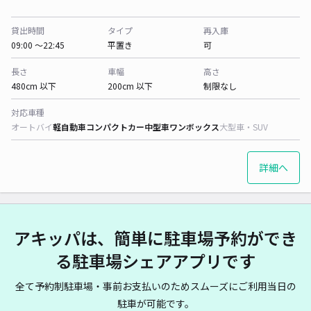
貸出時間
タイプ
再入庫
09:00 〜22:45
平置き
可
長さ
車幅
高さ
480cm 以下
200cm 以下
制限なし
対応車種
オートバイ
軽自動車
コンパクトカー
中型車
ワンボックス
大型車・SUV
詳細へ
アキッパは、簡単に駐車場予約ができ
る駐車場シェアアプリです
全て予約制駐車場・事前お支払いのためスムーズにご利用当日の
駐車が可能です。