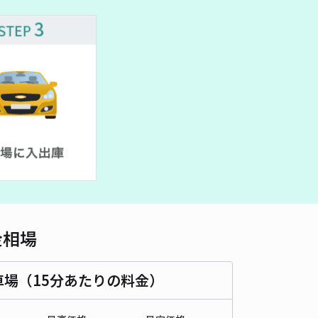
車種
オートバイ
軽自動車
コンパクトカー
中型車
ワンボックス
大型車・SUV
詳細へ
駅東口付近臨時駐車場② 【水戸ホーリーホックホーム戦公式駐
】
0
/ 0件
0〜
/ 日
時間
13:00 〜22:00
タイプ
平置き
再入庫
不可
500cm 以下
車幅
210cm 以下
高さ
制限なし
金相場
車種
オートバイ
軽自動車
コンパクトカー
中型車
ワンボックス
大型車・SUV
車場（15分あたりの料金）
詳細へ