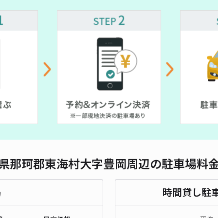
対応
東海
車場
¥
貸出
長さ
県那珂郡東海村大字豊岡周辺の駐車場料
対応
場
時間貸し駐