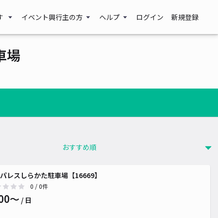
す
イベント興行主の方
ヘルプ
ログイン
新規登録
車場
パレスしらかた駐車場【16669】
0
/ 0件
00〜
/ 日