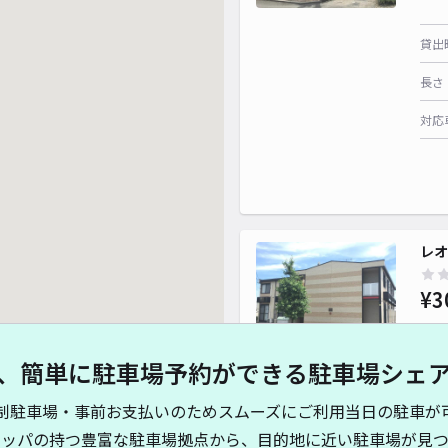
貸出
長さ
対応
レオ
¥3
、簡単に駐車場予約ができる駐車場シェ
貸出
制駐車場・事前お支払いのためスムーズにご利用当日の駐車が
長さ
キッパの持つ豊富な駐車場拠点から、目的地に近い駐車場が見つ