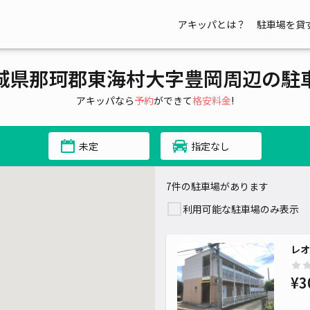
アキッパとは？
駐車場を貸
城県那珂郡東海村大字豊岡周辺の駐
アキッパなら
予約
ができて
格安料金
!
未定
指定なし
7件の駐車場があります
利用可能な駐車場のみ表示
レオ
¥3