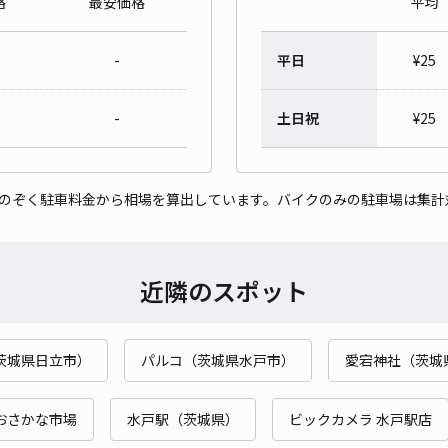
格
最安価格
平均
東海
場】
-
平日
¥
25
¥
-
土日祝
¥
25
貸出
をのぞく駐車料金から相場を算出しています。バイクのみの駐車場は集計
長さ
対応
近隣のスポット
茨城県日立市）
パルコ（茨城県水戸市）
愛宕神社（茨城
東海
¥
おさかな市場
水戸駅（茨城県）
ビックカメラ 水戸駅店