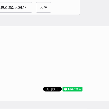
県東茨城郡大洗町）
大洗
時間
13:00 〜22:00
タイプ
平置き
再入庫
不可
500cm 以下
車幅
210cm 以下
高さ
制限なし
車種
オートバイ
軽自動車
コンパクトカー
中型車
ワンボックス
大型車・SUV
詳細へ
ン東海店屋上駐車場【水戸ホーリーホックホーム戦公式駐車場】
0
/ 0件
0〜
/ 日
時間
13:00 〜22:00
タイプ
平置き
再入庫
不可
500cm 以下
車幅
210cm 以下
高さ
210cm 以下