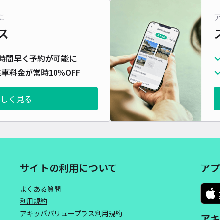
対応
に
ス
時間早く予約が可能に
車料金が常時10%OFF
東海
¥3
詳しく見る
時間
貸出
長さ
サイトの利用について
アプ
対応
よくある質問
利用規約
アキッパバリュープラス利用規約
アキ