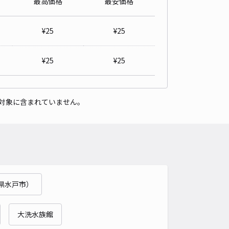
最高価格
最安価格
駅東口付近臨時駐車場①【水戸ホーリーホックホーム戦公式駐車
¥
25
¥
25
0
/ 0件
0〜
/ 日
¥
25
¥
25
時間
13:00 〜22:00
タイプ
平置き
再入庫
不可
対象に含まれていません。
500cm 以下
車幅
210cm 以下
高さ
制限なし
車種
オートバイ
軽自動車
コンパクトカー
中型車
ワンボックス
大型車・SUV
詳細へ
県水戸市）
村役場駐車場【水戸ホーリーホックホーム戦公式駐車場】
0
/ 0件
0〜
大洗水族館
/ 日