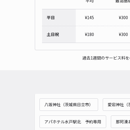
平均
最高価
平日
¥
145
¥
300
土日祝
¥
180
¥
300
過去1週間のサービス料
八坂神社（茨城県日立市）
愛宕神社（
アパホテル水戸駅北 予約専用
那珂湊