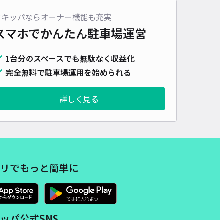
車種
オートバイ
軽自動車
コンパクトカー
中型車
ワンボックス
大型車・SUV
アキッパならオーナー機能も充実
スマホでかんたん
駐車場運営
詳細へ
1台分のスペースでも無駄なく収益化
完全無料で駐車場運用を始められる
駅前第1駐車場
0
/ 0件
00〜
詳しく見る
/ 日
¥25〜 / 15分
貸し可
時間
24時間営業
タイプ
平置き
再入庫
可
500cm 以下
車幅
250cm 以下
高さ
制限なし
リでもっと簡単に
車種
オートバイ
軽自動車
コンパクトカー
中型車
ワンボックス
大型車・SUV
詳細へ
ッパ公式SNS