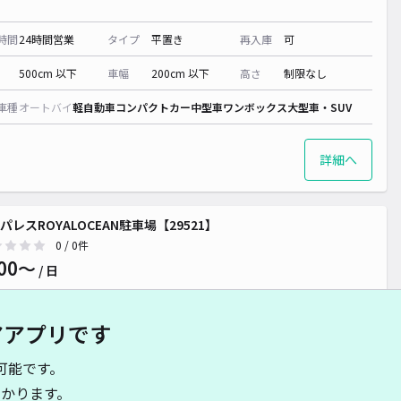
時間
24時間営業
タイプ
平置き
再入庫
可
500cm 以下
車幅
200cm 以下
高さ
制限なし
車種
オートバイ
軽自動車
コンパクトカー
中型車
ワンボックス
大型車・SUV
詳細へ
パレスROYALOCEAN駐車場【29521】
0
/ 0件
00〜
/ 日
アアプリです
時間
24時間営業
タイプ
平置き
再入庫
可
可能です。
340cm 以下
車幅
150cm 以下
高さ
制限なし
かります。