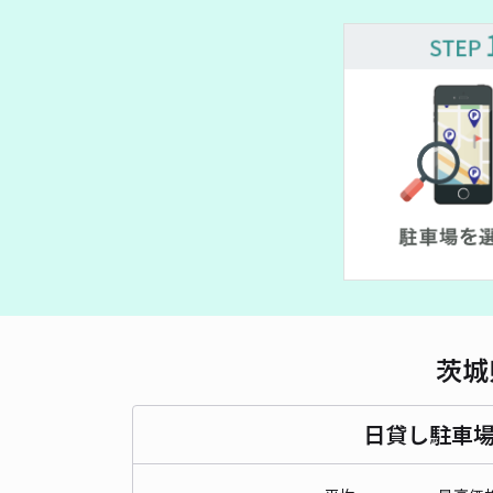
茨城
日貸し駐車