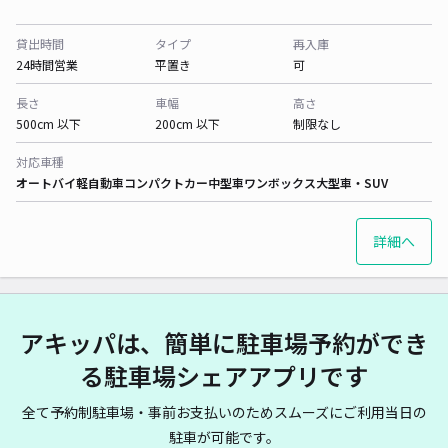
貸出時間
タイプ
再入庫
24時間営業
平置き
可
長さ
車幅
高さ
500cm 以下
200cm 以下
制限なし
対応車種
オートバイ
軽自動車
コンパクトカー
中型車
ワンボックス
大型車・SUV
詳細へ
アキッパは、簡単に駐車場予約ができ
る駐車場シェアアプリです
全て予約制駐車場・事前お支払いのためスムーズにご利用当日の
駐車が可能です。