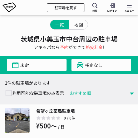
駐車場を貸す
検索
ログイン
メニュー
一覧
地図
茨城県小美玉市中台周辺の駐車場
アキッパなら
予約
ができて
格安料金
!
未定
指定なし
1件の駐車場があります
利用可能な駐車場のみ表示
希望ヶ丘薬局駐車場
0
/ 0件
¥500〜
/ 日