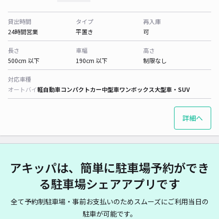
貸出時間
タイプ
再入庫
24時間営業
平置き
可
長さ
車幅
高さ
500cm 以下
190cm 以下
制限なし
対応車種
オートバイ
軽自動車
コンパクトカー
中型車
ワンボックス
大型車・SUV
詳細へ
アキッパは、簡単に駐車場予約ができ
る駐車場シェアアプリです
全て予約制駐車場・事前お支払いのためスムーズにご利用当日の
駐車が可能です。