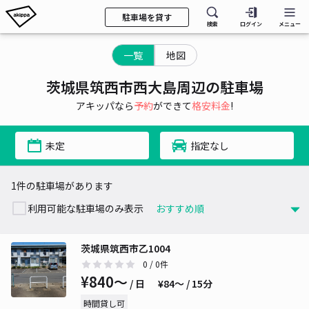
駐車場を貸す
検索
ログイン
メニュー
一覧
地図
茨城県筑西市西大島周辺の駐車場
アキッパなら
予約
ができて
格安料金
!
未定
指定なし
1件の駐車場があります
利用可能な駐車場のみ表示
茨城県筑西市乙1004
0
/ 0件
¥840〜
/ 日
¥84〜 / 15分
時間貸し可