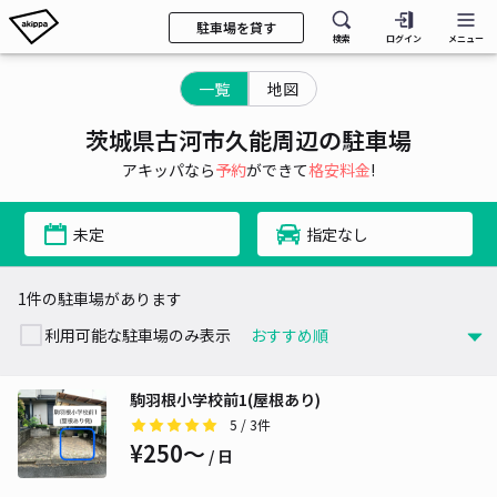
駐車場を貸す
検索
ログイン
メニュー
一覧
地図
茨城県古河市久能周辺の駐車場
アキッパなら
予約
ができて
格安料金
!
未定
指定なし
1件の駐車場があります
利用可能な駐車場のみ表示
駒羽根小学校前1(屋根あり)
5
/ 3件
¥250〜
/ 日