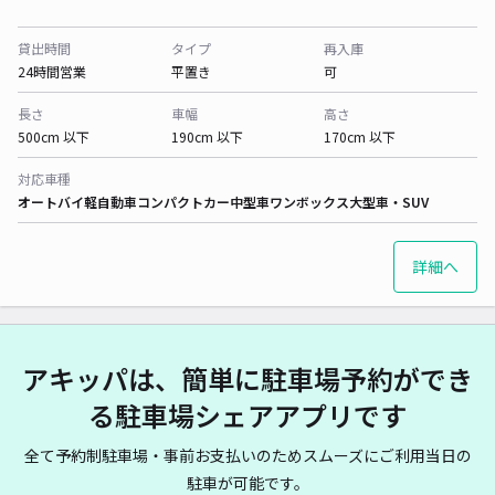
貸出時間
タイプ
再入庫
24時間営業
平置き
可
長さ
車幅
高さ
500cm 以下
190cm 以下
170cm 以下
対応車種
オートバイ
軽自動車
コンパクトカー
中型車
ワンボックス
大型車・SUV
詳細へ
アキッパは、簡単に駐車場予約ができ
る駐車場シェアアプリです
全て予約制駐車場・事前お支払いのためスムーズにご利用当日の
駐車が可能です。