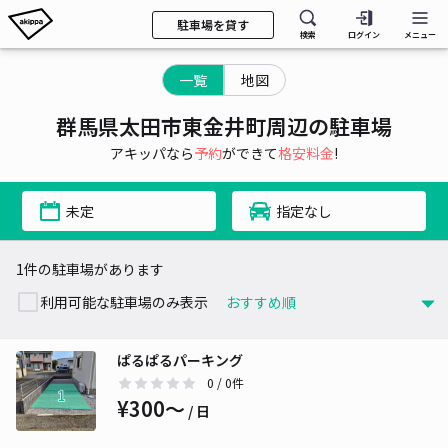
駐車場を貸す
検索
ログイン
メニュー
一覧
地図
群馬県太田市東金井町周辺の駐車場
アキッパなら
予約
ができて
格安料金
!
未定
指定なし
1件の駐車場があります
利用可能な駐車場のみ表示
ぱるぱるパーキング
0
/ 0件
¥300〜
/ 日