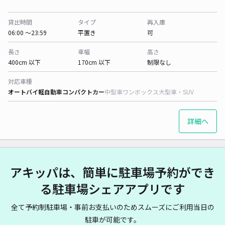
貸出時間
タイプ
再入庫
06:00 〜23:59
平置き
可
長さ
車幅
高さ
400cm 以下
170cm 以下
制限なし
対応車種
オートバイ
軽自動車
コンパクトカー
中型車
ワンボックス
大型車・SUV
詳細へ
アキッパは、簡単に駐車場予約ができ
る駐車場シェアアプリです
全て予約制駐車場・事前お支払いのためスムーズにご利用当日の
駐車が可能です。