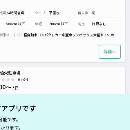
時間
24時間営業
タイプ
平置き
再入庫
可
500cm 以下
車幅
200cm 以下
高さ
制限なし
車種
オートバイ
軽自動車
コンパクトカー
中型車
ワンボックス
大型車・SUV
詳細へ
協栄駐車場
0
/ 0件
00〜
/ 日
アアプリです
時間
24時間営業
タイプ
平置き
再入庫
可
可能です。
500cm 以下
車幅
190cm 以下
高さ
制限なし
かります。