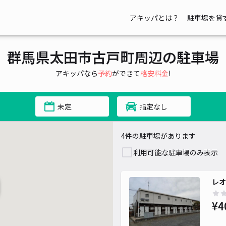
アキッパとは？
駐車場を貸
群馬県太田市古戸町周辺の駐車場
アキッパなら
予約
ができて
格安料金
!
未定
指定なし
4件の駐車場があります
利用可能な駐車場のみ表示
レオ
¥4