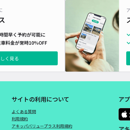
に
ス
時間早く予約が可能に
車料金が常時10%OFF
詳しく見る
サイトの利用について
アプ
よくある質問
利用規約
アキッパバリュープラス利用規約
アキ