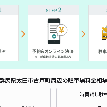
対応
レオ
¥5
貸出
長さ
群馬県太田市古戸町周辺の駐車場料金相
対応
場
時間貸し駐