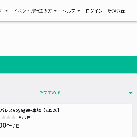
す
イベント興行主の方
ヘルプ
ログイン
新規登録
パレスVoyage駐車場【23526】
0
/ 0件
00〜
/ 日