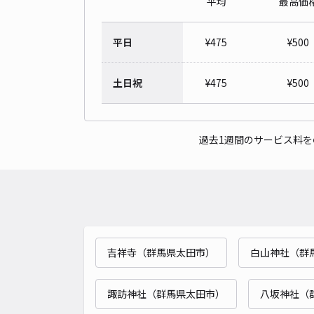
平均
最高価
平日
¥
475
¥
500
土日祝
¥
475
¥
500
過去1週間のサービス料
吉祥寺（群馬県太田市）
白山神社（群
諏訪神社（群馬県太田市）
八坂神社（