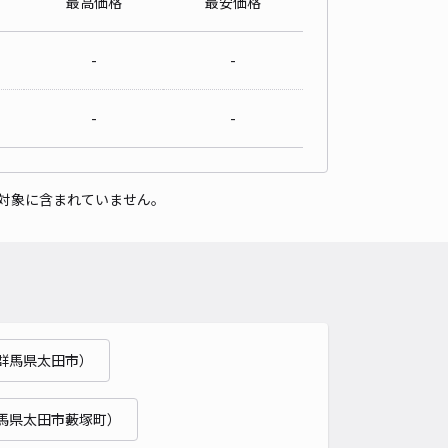
最高価格
最安価格
パレスサニースクエアーA駐車場【16952】
0
/ 0件
-
-
00〜
/ 日
-
-
時間
24時間営業
タイプ
平置き
再入庫
可
対象に含まれていません。
500cm 以下
車幅
200cm 以下
高さ
制限なし
車種
オートバイ
軽自動車
コンパクトカー
中型車
ワンボックス
大型車・SUV
詳細へ
群馬県太田市）
馬県太田市藪塚町）