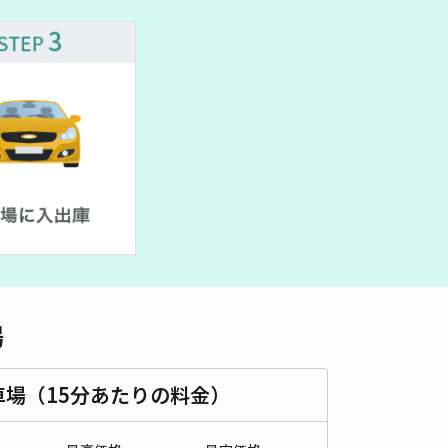
車種
オートバイ
軽自動車
コンパクトカー
中型車
ワンボックス
大型車・SUV
詳細へ
パレスサニースクエアーB駐車場【16953】
0
/ 0件
00〜
/ 日
時間
24時間営業
タイプ
平置き
再入庫
可
500cm 以下
車幅
200cm 以下
高さ
制限なし
場
車種
オートバイ
軽自動車
コンパクトカー
中型車
ワンボックス
大型車・SUV
車場（15分あたりの料金）
詳細へ