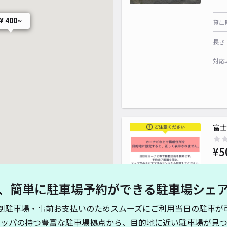
¥ 400~
貸出
長さ
対応
富士
¥5
、簡単に駐車場予約ができる駐車場シェ
貸出
制駐車場・事前お支払いのためスムーズにご利用当日の駐車が
長さ
キッパの持つ豊富な駐車場拠点から、目的地に近い駐車場が見つ