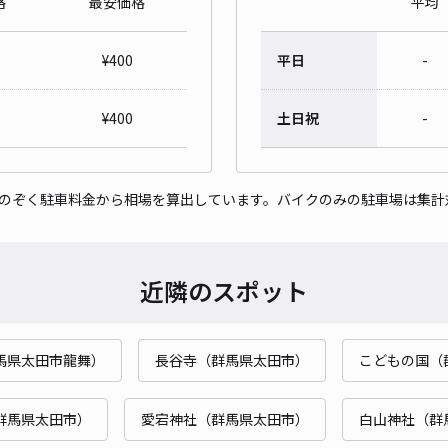
格
最安価格
平均
レオ
¥
400
平日
-
¥5
¥
400
土日祝
-
貸出
をのぞく駐車料金から相場を算出しています。バイクのみの駐車場は集計
長さ
対応
近隣のスポット
馬県太田市龍舞）
長谷寺（群馬県太田市）
こどもの国（
群馬県太田市）
愛宕神社（群馬県太田市）
白山神社（群