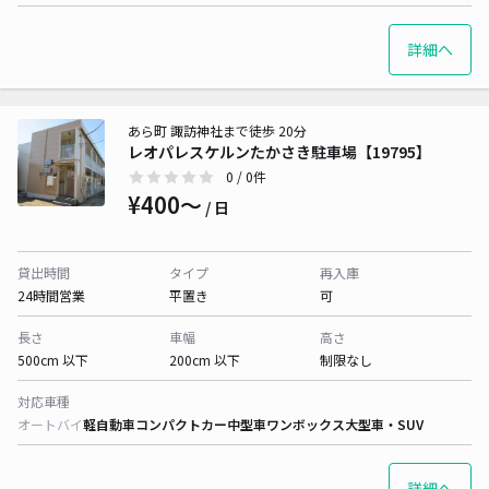
詳細へ
あら町 諏訪神社まで徒歩 20分
レオパレスケルンたかさき駐車場【19795】
0
/ 0件
¥400〜
/ 日
貸出時間
タイプ
再入庫
24時間営業
平置き
可
長さ
車幅
高さ
500cm 以下
200cm 以下
制限なし
対応車種
オートバイ
軽自動車
コンパクトカー
中型車
ワンボックス
大型車・SUV
詳細へ