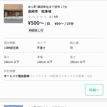
あら町 諏訪神社まで徒歩 17分
高崎市 駐車場
0
/ 0件
¥500〜
/ 日
¥50〜 / 15分
時間貸し可
貸出時間
タイプ
再入庫
24時間営業
平置き
可
長さ
車幅
高さ
340cm 以下
240cm 以下
280cm 以下
対応車種
オートバイ
軽自動車
コンパクトカー
中型車
ワンボックス
大型車・SUV
詳細へ