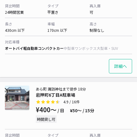
貸出時間
タイプ
再入庫
24時間営業
平置き
可
長さ
車幅
高さ
430cm 以下
170cm 以下
制限なし
対応車種
オートバイ
軽自動車
コンパクトカー
中型車
ワンボックス
大型車・SUV
詳細へ
あら町 諏訪神社まで徒歩 18分
岩押町6丁目A駐車場
4.9
/ 16件
¥400〜
/ 日
¥50〜 / 15分
時間貸し可
貸出時間
タイプ
再入庫