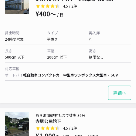
4.5
/ 2件
¥400〜
/ 日
貸出時間
タイプ
再入庫
24時間営業
平置き
可
長さ
車幅
高さ
500cm 以下
200cm 以下
制限なし
対応車種
オートバイ
軽自動車
コンパクトカー
中型車
ワンボックス
大型車・SUV
詳細へ
あら町 諏訪神社まで徒歩 36分
寺尾公民館下
4.5
/ 2件
¥1,000〜