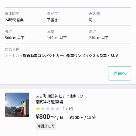
貸出時間
タイプ
再入庫
24時間営業
平置き
可
長さ
車幅
高さ
500cm 以下
190cm 以下
230cm 以下
対応車種
オートバイ
軽自動車
コンパクトカー
中型車
ワンボックス
大型車・SUV
詳細へ
あら町 諏訪神社まで徒歩 8分
南町4-5駐車場
1
/ 1件
¥800〜
/ 日
¥100〜 / 15分
時間貸し可