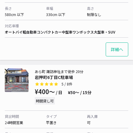
長さ
車幅
高さ
580cm 以下
330cm 以下
制限なし
対応車種
オートバイ
軽自動車
コンパクトカー
中型車
ワンボックス
大型車・SUV
詳細へ
あら町 諏訪神社まで徒歩 20分
岩押町6丁目C駐車場
5
/ 8件
¥400〜
/ 日
¥50〜 / 15分
時間貸し可
貸出時間
タイプ
再入庫
24時間営業
平置き
可