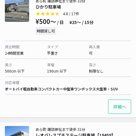
あら町 諏訪神社まで徒歩 33分
ひかり駐車場
4.8
/ 17件
¥500〜
/ 日
¥25〜 / 15分
時間貸し可
貸出時間
タイプ
再入庫
24時間営業
平置き
可
長さ
車幅
高さ
500cm 以下
190cm 以下
制限なし
対応車種
オートバイ
軽自動車
コンパクトカー
中型車
ワンボックス
大型車・SUV
詳細へ
あら町 諏訪神社まで徒歩 31分
レオパレスプチステージ駐車場【18458】