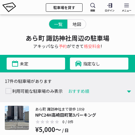
駐車場を貸す
検索
ログイン
メニュー
一覧
地図
あら町 諏訪神社周辺の駐車場
アキッパなら
予約
ができて
格安料金
!
未定
指定なし
17件の駐車場があります
利用可能な駐車場のみ表示
あら町 諏訪神社まで徒歩 10分
NPC24H高崎田町第3パーキング
0
/ 0件
¥5,000〜
/ 日