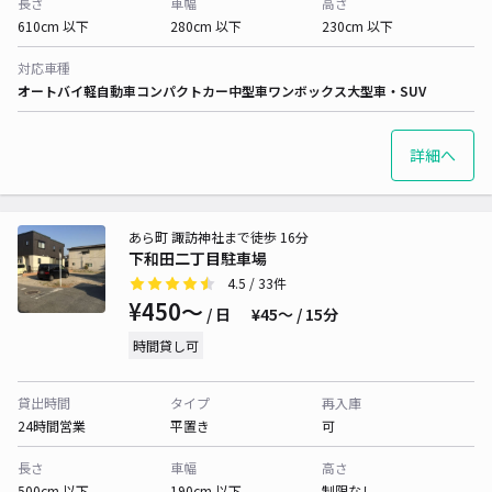
長さ
車幅
高さ
610cm 以下
280cm 以下
230cm 以下
対応車種
オートバイ
軽自動車
コンパクトカー
中型車
ワンボックス
大型車・SUV
詳細へ
あら町 諏訪神社まで徒歩 16分
下和田二丁目駐車場
4.5
/ 33件
¥450〜
/ 日
¥45〜 / 15分
時間貸し可
貸出時間
タイプ
再入庫
24時間営業
平置き
可
長さ
車幅
高さ
500cm 以下
190cm 以下
制限なし