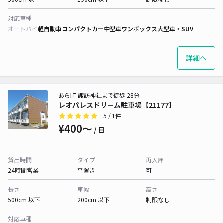
対応車種
オートバイ
軽自動車
コンパクトカー
中型車
ワンボックス
大型車・SUV
詳細へ
あら町 諏訪神社まで徒歩 28分
レオパレスドリーム駐車場【21177】
5
/ 1件
¥400〜
/ 日
貸出時間
タイプ
再入庫
24時間営業
平置き
可
長さ
車幅
高さ
500cm 以下
200cm 以下
制限なし
対応車種