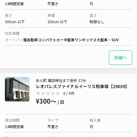
24時間営業
平置き
可
長さ
車幅
高さ
500cm 以下
200cm 以下
制限なし
対応車種
オートバイ
軽自動車
コンパクトカー
中型車
ワンボックス
大型車・SUV
詳細へ
あら町 諏訪神社まで徒歩 37分
レオパレスファイナルイーリス駐車場【29039】
0
/ 0件
¥300〜
/ 日
貸出時間
タイプ
再入庫
24時間営業
平置き
可