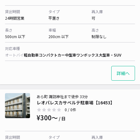
貸出時間
タイプ
再入庫
24時間営業
平置き
可
長さ
車幅
高さ
500cm 以下
200cm 以下
制限なし
対応車種
オートバイ
軽自動車
コンパクトカー
中型車
ワンボックス
大型車・SUV
詳細へ
あら町 諏訪神社まで徒歩 33分
レオパレスカサベルテ駐車場【16453】
0
/ 0件
¥300〜
/ 日
貸出時間
タイプ
再入庫