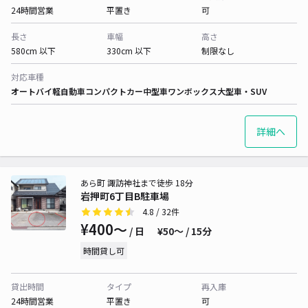
24時間営業
平置き
可
長さ
車幅
高さ
580cm 以下
330cm 以下
制限なし
対応車種
オートバイ
軽自動車
コンパクトカー
中型車
ワンボックス
大型車・SUV
詳細へ
あら町 諏訪神社まで徒歩 18分
岩押町6丁目B駐車場
4.8
/ 32件
¥400〜
/ 日
¥50〜 / 15分
時間貸し可
貸出時間
タイプ
再入庫
24時間営業
平置き
可