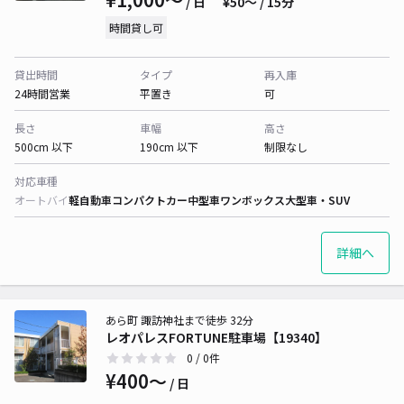
/ 日
¥50〜 / 15分
時間貸し可
貸出時間
タイプ
再入庫
24時間営業
平置き
可
長さ
車幅
高さ
500cm 以下
190cm 以下
制限なし
対応車種
オートバイ
軽自動車
コンパクトカー
中型車
ワンボックス
大型車・SUV
詳細へ
あら町 諏訪神社まで徒歩 32分
レオパレスFORTUNE駐車場【19340】
0
/ 0件
¥400〜
/ 日