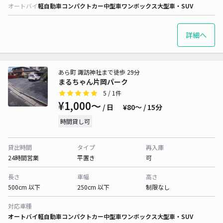
オートバイ
軽自動車
コンパクトカー
中型車
ワンボックス
大型車・SUV
詳細へ
あら町 諏訪神社まで徒歩 29分
まるちゃん片岡パーク
5
/ 1件
¥1,000〜
/ 日
¥80〜 / 15分
時間貸し可
貸出時間
タイプ
再入庫
24時間営業
平置き
可
長さ
車幅
高さ
500cm 以下
250cm 以下
制限なし
対応車種
オートバイ
軽自動車
コンパクトカー
中型車
ワンボックス
大型車・SUV