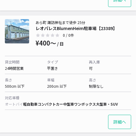
あら町 諏訪神社まで徒歩 25分
レオパレスBlumenHeim駐車場【23389】
0
/ 0件
¥400〜
/ 日
貸出時間
タイプ
再入庫
24時間営業
平置き
可
長さ
車幅
高さ
500cm 以下
200cm 以下
制限なし
対応車種
オートバイ
軽自動車
コンパクトカー
中型車
ワンボックス
大型車・SUV
詳細へ