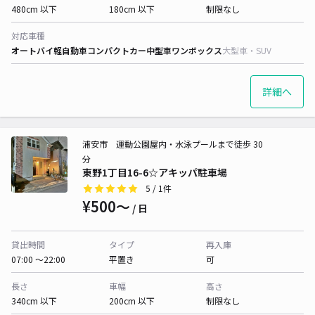
480cm 以下
180cm 以下
制限なし
対応車種
オートバイ
軽自動車
コンパクトカー
中型車
ワンボックス
大型車・SUV
詳細へ
浦安市 運動公園屋内・水泳プールまで徒歩 30
分
東野1丁目16-6☆アキッパ駐車場
5
/ 1件
¥500〜
/ 日
貸出時間
タイプ
再入庫
07:00 〜22:00
平置き
可
長さ
車幅
高さ
340cm 以下
200cm 以下
制限なし