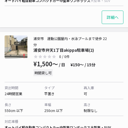
オートバイ
軽自動車
コンパクトカー
中型車
ワンボックス
大型車・SUV
詳細へ
浦安市 運動公園屋内・水泳プールまで徒歩 22
分
浦安市弁天1丁目akippa駐車場(2)
0
/ 0件
¥1,500〜
/ 日
¥150〜 / 15分
時間貸し可
貸出時間
タイプ
再入庫
24時間営業
平置き
可
長さ
車幅
高さ
550cm 以下
250cm 以下
制限なし
対応車種
オートバイ
軽自動車
コンパクトカー
中型車
ワンボックス
大型車・SUV