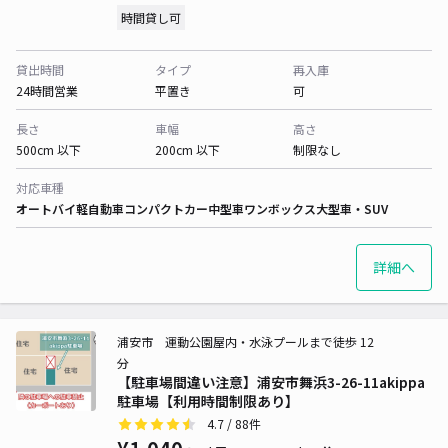
時間貸し可
貸出時間
タイプ
再入庫
24時間営業
平置き
可
長さ
車幅
高さ
500cm 以下
200cm 以下
制限なし
対応車種
オートバイ
軽自動車
コンパクトカー
中型車
ワンボックス
大型車・SUV
詳細へ
浦安市 運動公園屋内・水泳プールまで徒歩 12
分
【駐車場間違い注意】浦安市舞浜3-26-11akippa
駐車場【利用時間制限あり】
4.7
/ 88件