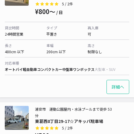
5
/ 2件
¥800〜
/ 日
貸出時間
タイプ
再入庫
24時間営業
平置き
可
長さ
車幅
高さ
480cm 以下
200cm 以下
制限なし
対応車種
オートバイ
軽自動車
コンパクトカー
中型車
ワンボックス
大型車・SUV
詳細へ
浦安市 運動公園屋内・水泳プールまで徒歩 53
分
東葛西8丁目29-17☆アキッパ駐車場
5
/ 2件