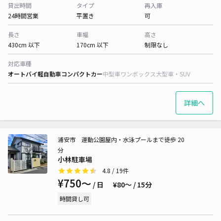
貸出時間
タイプ
再入庫
24時間営業
平置き
可
長さ
車幅
高さ
430cm 以下
170cm 以下
制限なし
対応車種
オートバイ
軽自動車
コンパクトカー
中型車
ワンボックス
大型車・SUV
詳細へ
浦安市 運動公園屋内・水泳プールまで徒歩 20
分
小林駐車場
4.8
/ 19件
¥750〜
/ 日
¥80〜 / 15分
時間貸し可