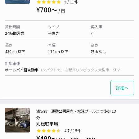
5
/ 11件
¥700〜
/ 日
貸出時間
タイプ
再入庫
24時間営業
平置き
可
長さ
車幅
高さ
430cm 以下
170cm 以下
制限なし
対応車種
オートバイ
軽自動車
コンパクトカー
中型車
ワンボックス
大型車・SUV
詳細へ
浦安市 運動公園屋内・水泳プールまで徒歩 13
分
則松駐車場
4.7
/ 15件
¥490〜