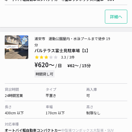
詳細へ
浦安市 運動公園屋内・水泳プールまで徒歩 19
分
パルテラス富士見駐車場【1】
3.3
/ 3件
¥620〜
/ 日
¥62〜 / 15分
時間貸し可
貸出時間
タイプ
再入庫
24時間営業
平置き
可
長さ
車幅
高さ
430cm 以下
170cm 以下
制限なし
対応車種
オートバイ
軽自動車
コンパクトカー
中型車
ワンボックス
大型車・SUV