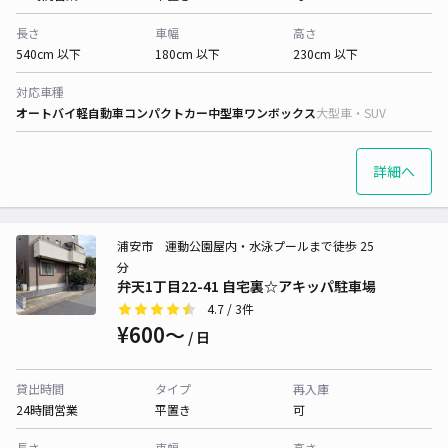
長さ
車幅
高さ
540cm 以下
180cm 以下
230cm 以下
対応車種
オートバイ
軽自動車
コンパクトカー
中型車
ワンボックス
大型車・SUV
詳細へ
浦安市 運動公園屋内・水泳プールまで徒歩 25
分
弁天1丁目22-41 自宅裏☆アキッパ駐車場
4.7
/ 3件
¥600〜
/ 日
貸出時間
タイプ
再入庫
24時間営業
平置き
可
長さ
車幅
高さ