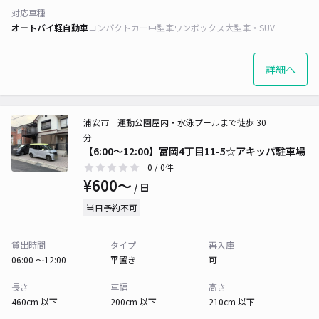
対応車種
オートバイ
軽自動車
コンパクトカー
中型車
ワンボックス
大型車・SUV
詳細へ
浦安市 運動公園屋内・水泳プールまで徒歩 30
分
【6:00〜12:00】富岡4丁目11-5☆アキッパ駐車場
0
/ 0件
¥600〜
/ 日
当日予約不可
貸出時間
タイプ
再入庫
06:00 〜12:00
平置き
可
長さ
車幅
高さ
460cm 以下
200cm 以下
210cm 以下