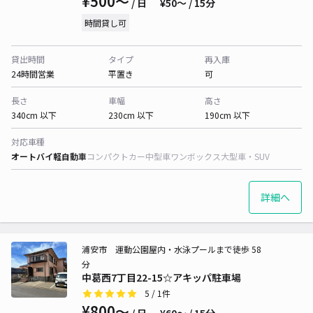
¥500〜
/ 日
¥50〜 / 15分
時間貸し可
貸出時間
タイプ
再入庫
24時間営業
平置き
可
長さ
車幅
高さ
340cm 以下
230cm 以下
190cm 以下
対応車種
オートバイ
軽自動車
コンパクトカー
中型車
ワンボックス
大型車・SUV
詳細へ
浦安市 運動公園屋内・水泳プールまで徒歩 58
分
中葛西7丁目22-15☆アキッパ駐車場
5
/ 1件
¥800〜