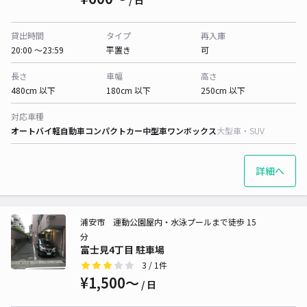
/ 日
貸出時間
タイプ
再入庫
20:00 〜23:59
平置き
可
長さ
車幅
高さ
480cm 以下
180cm 以下
250cm 以下
対応車種
オートバイ
軽自動車
コンパクトカー
中型車
ワンボックス
大型車・SUV
詳細へ
浦安市 運動公園屋内・水泳プールまで徒歩 15
分
富士見4丁目 駐車場
3
/ 1件
¥1,500〜
/ 日