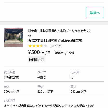
詳細へ
浦安市 運動公園屋内・水泳プールまで徒歩 24
分
堀江5丁目11洲﨑邸☆akippa駐車場
3.8
/ 6件
¥500〜
/ 日
¥50〜 / 15分
時間貸し可
貸出時間
タイプ
再入庫
24時間営業
平置き
可
長さ
車幅
高さ
500cm 以下
220cm 以下
280cm 以下
対応車種
オートバイ
軽自動車
コンパクトカー
中型車
ワンボックス
大型車・SUV