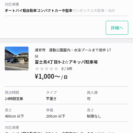
対応車種
オートバイ
軽自動車
コンパクトカー
中型車
ワンボックス
大型車・SUV
詳細へ
浦安市 運動公園屋内・水泳プールまで徒歩 17
分
富士見4丁目9-2☆アキッパ駐車場
0
/ 0件
¥1,000〜
/ 日
貸出時間
タイプ
再入庫
24時間営業
平置き
可
長さ
車幅
高さ
480cm 以下
200cm 以下
制限なし
対応車種