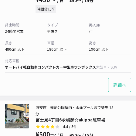
/ 日
¥50〜 / 15分
時間貸し可
貸出時間
タイプ
再入庫
24時間営業
平置き
可
長さ
車幅
高さ
480cm 以下
180cm 以下
190cm 以下
対応車種
オートバイ
軽自動車
コンパクトカー
中型車
ワンボックス
大型車・SUV
詳細へ
浦安市 運動公園屋内・水泳プールまで徒歩 15
分
富士見4丁目6永嶋邸☆akippa駐車場
4.4
/ 5件
¥500〜
/ 日
¥50〜 / 15分