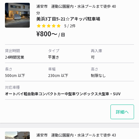
浦安市 運動公園屋内・水泳プールまで徒歩 40
分
美浜3丁目5-21☆アキッパ駐車場
5
/ 2件
¥800〜
/ 日
貸出時間
タイプ
再入庫
24時間営業
平置き
可
長さ
車幅
高さ
500cm 以下
230cm 以下
制限なし
対応車種
オートバイ
軽自動車
コンパクトカー
中型車
ワンボックス
大型車・SUV
詳細へ
浦安市 運動公園屋内・水泳プールまで徒歩 43