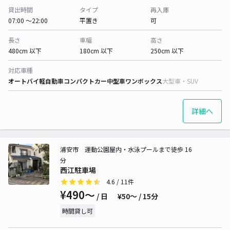
貸出時間
タイプ
再入庫
07:00 〜22:00
平置き
可
長さ
車幅
高さ
480cm 以下
180cm 以下
250cm 以下
対応車種
オートバイ
軽自動車
コンパクトカー
中型車
ワンボックス
大型車・SUV
詳細へ
浦安市 運動公園屋内・水泳プールまで徒歩 16
分
西江駐車場
4.6
/ 11件
¥490〜
/ 日
¥50〜 / 15分
時間貸し可