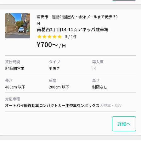
浦安市 運動公園屋内・水泳プールまで徒歩 50
分
南葛西2丁目14-11☆アキッパ駐車場
5
/ 1件
¥700〜
/ 日
貸出時間
タイプ
再入庫
24時間営業
平置き
可
長さ
車幅
高さ
480cm 以下
200cm 以下
制限なし
対応車種
オートバイ
軽自動車
コンパクトカー
中型車
ワンボックス
大型車・SUV
詳細へ