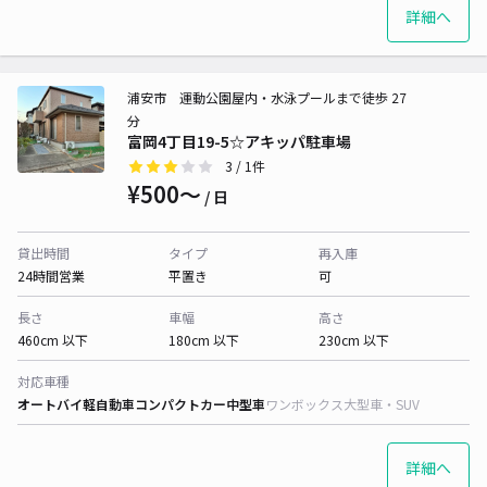
詳細へ
浦安市 運動公園屋内・水泳プールまで徒歩 27
分
富岡4丁目19-5☆アキッパ駐車場
3
/ 1件
¥500〜
/ 日
貸出時間
タイプ
再入庫
24時間営業
平置き
可
長さ
車幅
高さ
460cm 以下
180cm 以下
230cm 以下
対応車種
オートバイ
軽自動車
コンパクトカー
中型車
ワンボックス
大型車・SUV
詳細へ