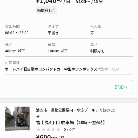
¥1,040〜
/ 日
¥100〜 / 15分
時間貸し可
貸出時間
タイプ
再入庫
08:00 〜23:00
平置き
可
長さ
車幅
高さ
480cm 以下
180cm 以下
制限なし
対応車種
オートバイ
軽自動車
コンパクトカー
中型車
ワンボックス
大型車・SUV
詳細へ
浦安市 運動公園屋内・水泳プールまで徒歩 15
分
富士見4丁目 駐車場【20時～翌6時】
0
/ 0件
¥600〜