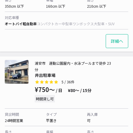
350cm 以下
160cm 以下
210cm 以下
対応車種
オートバイ
軽自動車
コンパクトカー
中型車
ワンボックス
大型車・SUV
詳細へ
浦安市 運動公園屋内・水泳プールまで徒歩 23
分
井出駐車場
5
/ 36件
¥750〜
/ 日
¥80〜 / 15分
時間貸し可
貸出時間
タイプ
再入庫
24時間営業
平置き
可
長さ
車幅
高さ