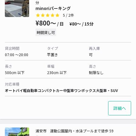
分
minoriパーキング
5
/ 2件
¥800〜
/ 日
¥80〜 / 15分
時間貸し可
貸出時間
タイプ
再入庫
07:00 〜20:00
平置き
可
長さ
車幅
高さ
500cm 以下
230cm 以下
制限なし
対応車種
オートバイ
軽自動車
コンパクトカー
中型車
ワンボックス
大型車・SUV
詳細へ
浦安市 運動公園屋内・水泳プールまで徒歩 59