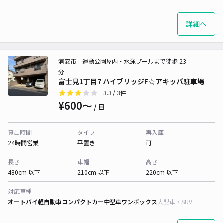
詳細へ
浦安市 運動公園屋内・水泳プールまで徒歩 23
分
富士見1丁目7 ハイブリッジF☆アキッパ駐車場
3.3
/ 3件
¥600〜
/ 日
貸出時間
タイプ
再入庫
24時間営業
平置き
可
長さ
車幅
高さ
480cm 以下
210cm 以下
220cm 以下
対応車種
オートバイ
軽自動車
コンパクトカー
中型車
ワンボックス
大型車・SUV