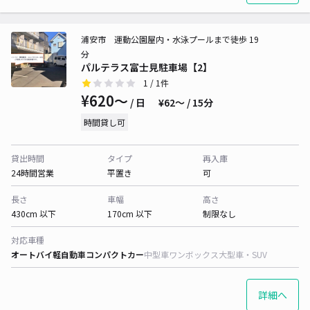
浦安市 運動公園屋内・水泳プールまで徒歩 19
分
パルテラス富士見駐車場【2】
1
/ 1件
¥620〜
/ 日
¥62〜 / 15分
時間貸し可
貸出時間
タイプ
再入庫
24時間営業
平置き
可
長さ
車幅
高さ
430cm 以下
170cm 以下
制限なし
対応車種
オートバイ
軽自動車
コンパクトカー
中型車
ワンボックス
大型車・SUV
詳細へ