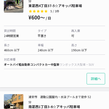
分
東葛西4丁目37-5☆アキッパ駐車場
5
/ 3件
¥600〜
/ 日
貸出時間
タイプ
再入庫
24時間営業
平置き
可
長さ
車幅
高さ
460cm 以下
240cm 以下
190cm 以下
対応車種
オートバイ
軽自動車
コンパクトカー
中型車
ワンボックス
大型車・SUV
詳細へ
浦安市 運動公園屋内・水泳プールまで徒歩 52
分
南葛西1丁目3-6☆アキッパ駐車場