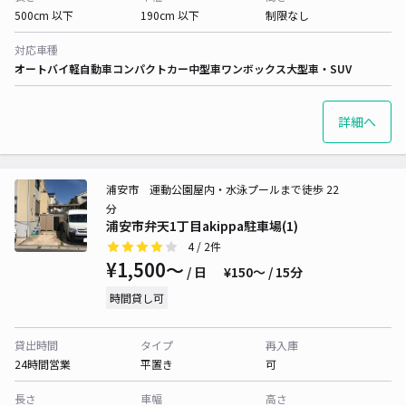
500cm 以下
190cm 以下
制限なし
対応車種
オートバイ
軽自動車
コンパクトカー
中型車
ワンボックス
大型車・SUV
詳細へ
浦安市 運動公園屋内・水泳プールまで徒歩 22
分
浦安市弁天1丁目akippa駐車場(1)
4
/ 2件
¥1,500〜
/ 日
¥150〜 / 15分
時間貸し可
貸出時間
タイプ
再入庫
24時間営業
平置き
可
長さ
車幅
高さ