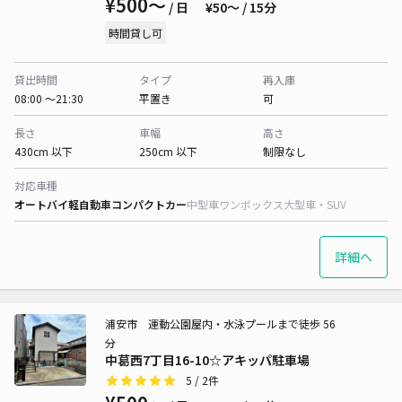
¥500〜
/ 日
¥50〜 / 15分
時間貸し可
貸出時間
タイプ
再入庫
08:00 〜21:30
平置き
可
長さ
車幅
高さ
430cm 以下
250cm 以下
制限なし
対応車種
オートバイ
軽自動車
コンパクトカー
中型車
ワンボックス
大型車・SUV
詳細へ
浦安市 運動公園屋内・水泳プールまで徒歩 56
分
中葛西7丁目16-10☆アキッパ駐車場
5
/ 2件