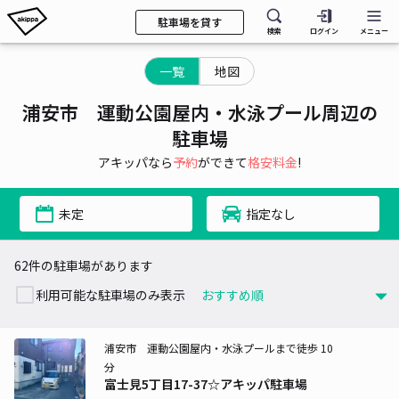
駐車場を貸す
検索
ログイン
メニュー
一覧
地図
浦安市 運動公園屋内・水泳プール周辺の
駐車場
アキッパなら
予約
ができて
格安料金
!
未定
指定なし
62件の駐車場があります
利用可能な駐車場のみ表示
浦安市 運動公園屋内・水泳プールまで徒歩 10
分
富士見5丁目17-37☆アキッパ駐車場