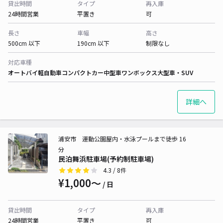
貸出時間
タイプ
再入庫
24時間営業
平置き
可
長さ
車幅
高さ
500cm 以下
190cm 以下
制限なし
対応車種
オートバイ
軽自動車
コンパクトカー
中型車
ワンボックス
大型車・SUV
詳細へ
浦安市 運動公園屋内・水泳プールまで徒歩 16
分
民泊舞浜駐車場(予約制駐車場)
4.3
/ 8件
¥1,000〜
/ 日
貸出時間
タイプ
再入庫
24時間営業
平置き
可