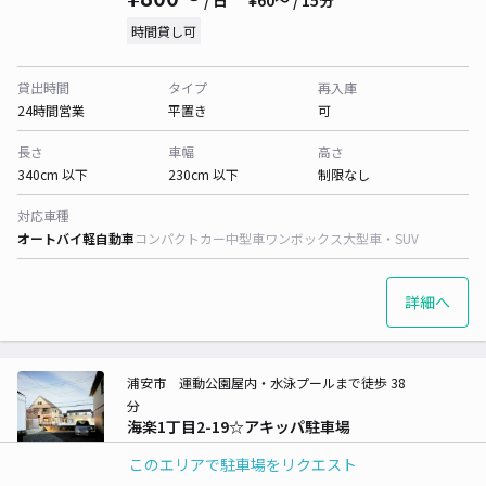
/ 日
¥60〜 / 15分
時間貸し可
貸出時間
タイプ
再入庫
24時間営業
平置き
可
長さ
車幅
高さ
340cm 以下
230cm 以下
制限なし
対応車種
オートバイ
軽自動車
コンパクトカー
中型車
ワンボックス
大型車・SUV
詳細へ
浦安市 運動公園屋内・水泳プールまで徒歩 38
分
海楽1丁目2-19☆アキッパ駐車場
5
/ 2件
このエリアで駐車場をリクエスト
¥800〜
/ 日