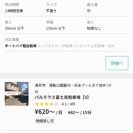
貸出時間
タイプ
再入庫
24時間営業
平置き
可
長さ
車幅
高さ
350cm 以下
150cm 以下
制限なし
対応車種
オートバイ
軽自動車
コンパクトカー
中型車
ワンボックス
大型車・SUV
詳細へ
浦安市 運動公園屋内・水泳プールまで徒歩 19
分
パルテラス富士見駐車場【3】
4.3
/ 4件
¥620〜
/ 日
¥62〜 / 15分
時間貸し可