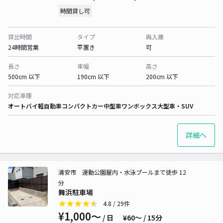
時間貸し可
貸出時間
タイプ
再入庫
24時間営業
平置き
可
長さ
車幅
高さ
500cm 以下
190cm 以下
200cm 以下
対応車種
オートバイ
軽自動車
コンパクトカー
中型車
ワンボックス
大型車・SUV
詳細へ
浦安市 運動公園屋内・水泳プールまで徒歩 12
分
舞浜駐車場
4.8
/ 29件
¥1,000〜
/ 日
¥60〜 / 15分