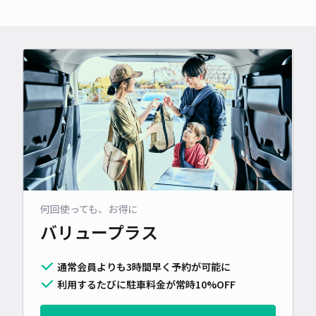
や印旛沼周辺での花火大会、秋のお祭りといった観光トップシー
ズンともなると、市内外から押し寄せる家族連れの車で主要道路
である国道296号などは完全に大パニック状態に陥ります。周辺の
駐車場は早朝からあっという間にどこも「満車」になってしま
い、空きを探して不慣れな住宅街の細い路地や大渋滞の中をさま
よううちに、身動きが取れなくなる「駐車場難民」に陥りやすい
非常に過酷な激戦エリアなのです。ずっと楽しみにしていた心洗
われるお参りや、絶景広場でのワクワクするピクニックを前に、
「駐車場待ちの果てしない大渋滞にはまって、お目当ての絶品ラ
ンチに間に合わない！」と車内で焦ったり、細い路地や大混雑の
中での空き探しに疲れ果ててしまったりするのは、本当にもった
いないですよね。そんな時こそ、アキッパで事前に駐車スペース
何回使っても、お得に
を確保しておくのがオススメです！駐車場を予約しておけば、大
バリュープラス
パニックとなる観光シーズンや週末の佐倉市周辺であっても安
心。過酷な駐車場争奪戦のイライラや細い道での運転の恐怖を感
通常会員よりも3時間早く予約が可能に
じることなく、焦らずスムーズに車をとめられます。駐車場探し
利用するたびに駐車料金が常時10%OFF
の不安や渋滞のイライラから解放されて、住吉神社での心穏やか
なお参りや、ご家族・ご友人との笑顔あふれる最高の佐倉観光