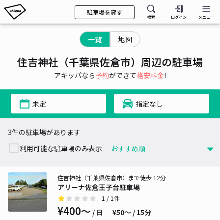
駐車場を貸す
検索
ログイン
メニュー
一覧
地図
住吉神社（千葉県佐倉市）周辺の駐車場
アキッパなら
予約
ができて
格安料金
!
未定
指定なし
3件の駐車場があります
利用可能な駐車場のみ表示
住吉神社（千葉県佐倉市）まで徒歩 12分
アリーナ佐倉王子台駐車場
1
/ 1件
¥400〜
/ 日
¥50〜 / 15分