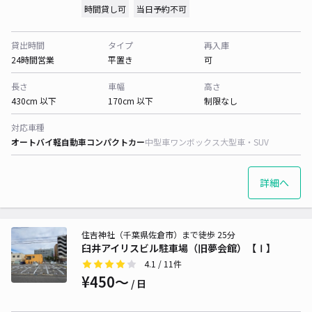
時間貸し可
当日予約不可
貸出時間
タイプ
再入庫
24時間営業
平置き
可
長さ
車幅
高さ
430cm 以下
170cm 以下
制限なし
対応車種
オートバイ
軽自動車
コンパクトカー
中型車
ワンボックス
大型車・SUV
詳細へ
住吉神社（千葉県佐倉市）まで徒歩 25分
臼井アイリスビル駐車場（旧夢会館）【Ⅰ】
4.1
/ 11件
¥450〜
/ 日