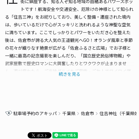
街に鎮座する、知る人ぞ知る地域の由緒あるパワースポッ
トです！航海安全や交通安全、厄除けの神様として知られ
る「住吉三神」をお祀りしており、美しく整備・遷座された境内
は、歩いているだけで心がスッキリと洗われるような神聖な空気
に満ちています。ここでしっかりとパワーをいただき心を整えた
後は、佐倉市が誇る大人気の王道観光へGO！オランダ風車と季節
の花々が織りなす絶景が広がる「佐倉ふるさと広場」でお子様と
一緒に最高の記念撮影を楽しんだり、「国立歴史民俗博物館」や
武家屋敷で歴史ロマンに大興奮したりとワクワクが止まりませ
ん。遊び疲れたら、ご当地グルメをご家族・ご友人でワイワイ堪
続きを見る
能して、日常の喧騒を忘れて佐倉の魅力を一日中たっぷりと満喫
できる最高のお出かけのスタート地点です。しかし、佐倉市は豊
かな自然と歴史ある観光名所が密集する千葉県屈指の人気エリア
であるため、車でアクセスする際の周辺の渋滞と駐車事情には
「最大級の警戒」が必要です。住吉神社のある吉見エリアは古く
駐車場予約のアキッパ
千葉県
佐倉市
住吉神社（千葉県佐
からの生活道路が多く道幅が狭いうえ、神社専用の大きな駐車場
はありません。さらに、そこからメインの観光エリアへ向かおう
とすると状況は一変します！春の「佐倉チューリップフェスタ」