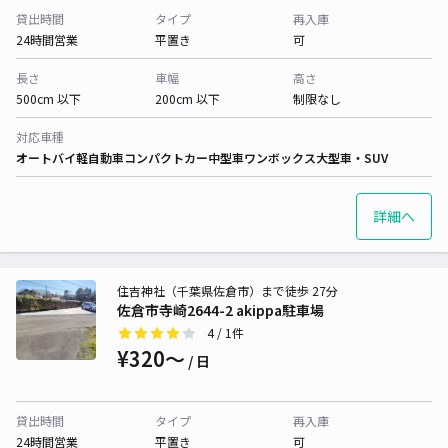
貸出時間
タイプ
再入庫
24時間営業
平置き
可
長さ
車幅
高さ
500cm 以下
200cm 以下
制限なし
対応車種
オートバイ
軽自動車
コンパクトカー
中型車
ワンボックス
大型車・SUV
詳細へ
住吉神社（千葉県佐倉市）まで徒歩 27分
佐倉市寺崎2644-2 akippa駐車場
4
/ 1件
¥320〜
/ 日
貸出時間
タイプ
再入庫
24時間営業
平置き
可