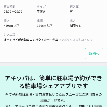
貸出時間
タイプ
再入庫
06:00 〜20:00
平置き
可
長さ
車幅
高さ
480cm 以下
180cm 以下
制限なし
対応車種
オートバイ
軽自動車
コンパクトカー
中型車
ワンボックス
大型車・SUV
詳細へ
アキッパは、簡単に駐車場予約ができ
る駐車場シェアアプリです
全て予約制駐車場・事前お支払いのためスムーズにご利用当日の
駐車が可能です。
また、アキッパの持つ豊富な駐車場拠点から、目的地に近い駐車