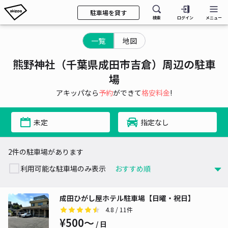
駐車場を貸す
検索
ログイン
メニュー
一覧
地図
熊野神社（千葉県成田市吉倉）周辺の駐車
場
アキッパなら
予約
ができて
格安料金
!
未定
指定なし
2件の駐車場があります
利用可能な駐車場のみ表示
成田ひがし屋ホテル駐車場【日曜・祝日】
4.8
/ 11件
¥500〜
/ 日