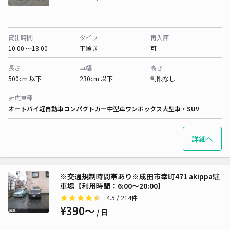
貸出時間
タイプ
再入庫
10:00 〜18:00
平置き
可
長さ
車幅
高さ
500cm 以下
230cm 以下
制限なし
対応車種
オートバイ
軽自動車
コンパクトカー
中型車
ワンボックス
大型車・SUV
詳細へ
※交通規制時間帯あり※成田市幸町471 akippa駐
車場【利用時間：6:00～20:00】
4.5
/ 214件
¥390〜
/ 日