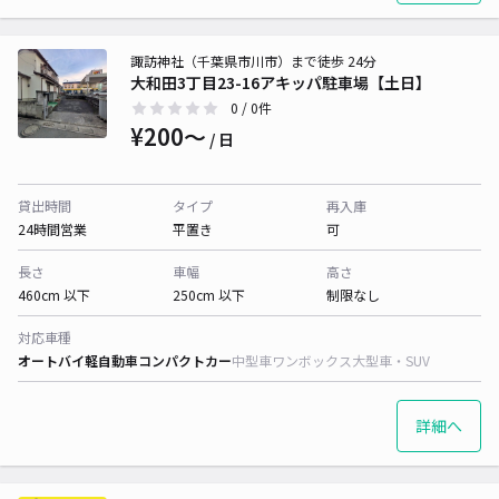
諏訪神社（千葉県市川市）まで徒歩 24分
大和田3丁目23-16アキッパ駐車場【土日】
0
/ 0件
¥200〜
/ 日
貸出時間
タイプ
再入庫
24時間営業
平置き
可
長さ
車幅
高さ
460cm 以下
250cm 以下
制限なし
対応車種
オートバイ
軽自動車
コンパクトカー
中型車
ワンボックス
大型車・SUV
詳細へ