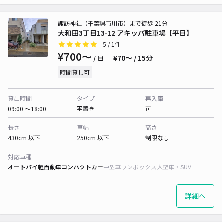
諏訪神社（千葉県市川市）まで徒歩 21分
大和田3丁目13-12 アキッパ駐車場【平日】
5
/ 1件
¥700〜
/ 日
¥70〜 / 15分
時間貸し可
貸出時間
タイプ
再入庫
09:00 〜18:00
平置き
可
長さ
車幅
高さ
430cm 以下
250cm 以下
制限なし
対応車種
オートバイ
軽自動車
コンパクトカー
中型車
ワンボックス
大型車・SUV
詳細へ