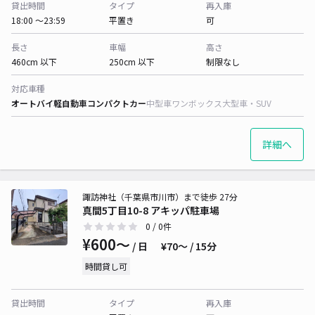
貸出時間
タイプ
再入庫
18:00 〜23:59
平置き
可
長さ
車幅
高さ
460cm 以下
250cm 以下
制限なし
対応車種
オートバイ
軽自動車
コンパクトカー
中型車
ワンボックス
大型車・SUV
詳細へ
諏訪神社（千葉県市川市）まで徒歩 27分
真間5丁目10-8 アキッパ駐車場
0
/ 0件
¥600〜
/ 日
¥70〜 / 15分
時間貸し可
貸出時間
タイプ
再入庫