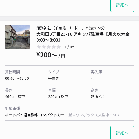
詳細へ
諏訪神社（千葉県市川市）まで徒歩 24分
大和田3丁目23-16 アキッパ駐車場【月火水木金：
0:00～8:00】
0
/ 0件
¥200〜
/ 日
貸出時間
タイプ
再入庫
00:00 〜08:00
平置き
可
長さ
車幅
高さ
460cm 以下
250cm 以下
制限なし
対応車種
オートバイ
軽自動車
コンパクトカー
中型車
ワンボックス
大型車・SUV
詳細へ