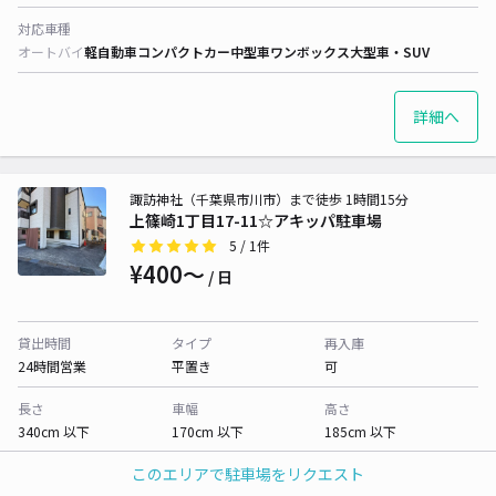
対応車種
オートバイ
軽自動車
コンパクトカー
中型車
ワンボックス
大型車・SUV
詳細へ
諏訪神社（千葉県市川市）まで徒歩 1時間15分
上篠崎1丁目17-11☆アキッパ駐車場
5
/ 1件
¥400〜
/ 日
貸出時間
タイプ
再入庫
24時間営業
平置き
可
長さ
車幅
高さ
340cm 以下
170cm 以下
185cm 以下
このエリアで駐車場をリクエスト
対応車種