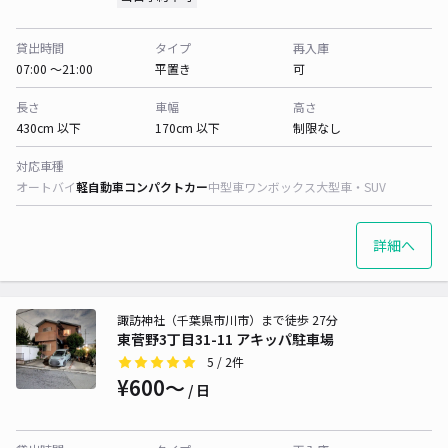
貸出時間
タイプ
再入庫
07:00 〜21:00
平置き
可
長さ
車幅
高さ
430cm 以下
170cm 以下
制限なし
対応車種
オートバイ
軽自動車
コンパクトカー
中型車
ワンボックス
大型車・SUV
詳細へ
諏訪神社（千葉県市川市）まで徒歩 27分
東菅野3丁目31-11 アキッパ駐車場
5
/ 2件
¥600〜
/ 日