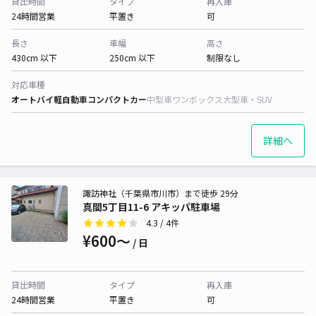
貸出時間
タイプ
再入庫
24時間営業
平置き
可
長さ
車幅
高さ
430cm 以下
250cm 以下
制限なし
対応車種
オートバイ
軽自動車
コンパクトカー
中型車
ワンボックス
大型車・SUV
詳細へ
諏訪神社（千葉県市川市）まで徒歩 29分
真間5丁目11-6 アキッパ駐車場
4.3
/ 4件
¥600〜
/ 日
貸出時間
タイプ
再入庫
24時間営業
平置き
可