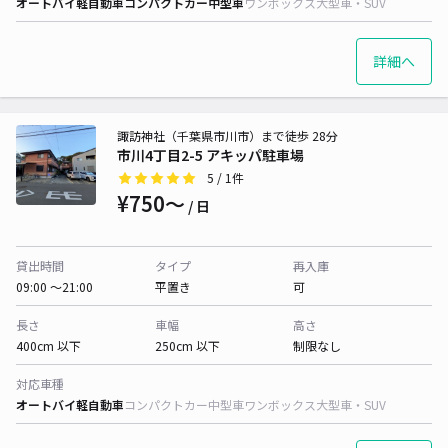
オートバイ
軽自動車
コンパクトカー
中型車
ワンボックス
大型車・SUV
詳細へ
諏訪神社（千葉県市川市）まで徒歩 28分
市川4丁目2-5 アキッパ駐車場
5
/ 1件
¥750〜
/ 日
貸出時間
タイプ
再入庫
09:00 〜21:00
平置き
可
長さ
車幅
高さ
400cm 以下
250cm 以下
制限なし
対応車種
オートバイ
軽自動車
コンパクトカー
中型車
ワンボックス
大型車・SUV