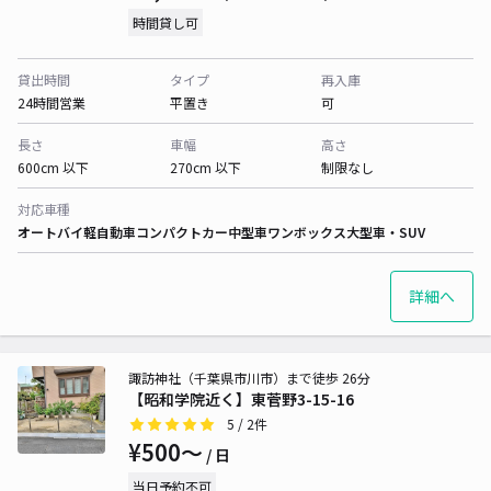
時間貸し可
貸出時間
タイプ
再入庫
24時間営業
平置き
可
長さ
車幅
高さ
600cm 以下
270cm 以下
制限なし
対応車種
オートバイ
軽自動車
コンパクトカー
中型車
ワンボックス
大型車・SUV
詳細へ
諏訪神社（千葉県市川市）まで徒歩 26分
【昭和学院近く】東菅野3-15-16
5
/ 2件
¥500〜
/ 日
当日予約不可