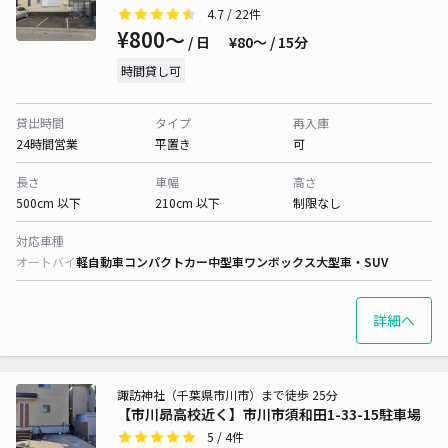
4.7
/ 22件
¥800〜
/ 日
¥80〜 / 15分
時間貸し可
貸出時間
タイプ
再入庫
24時間営業
平置き
可
長さ
車幅
高さ
500cm 以下
210cm 以下
制限なし
対応車種
オートバイ
軽自動車
コンパクトカー
中型車
ワンボックス
大型車・SUV
詳細へ
諏訪神社（千葉県市川市）まで徒歩 25分
【市川昴高校近く】市川市須和田1-33-15駐車場
5
/ 4件