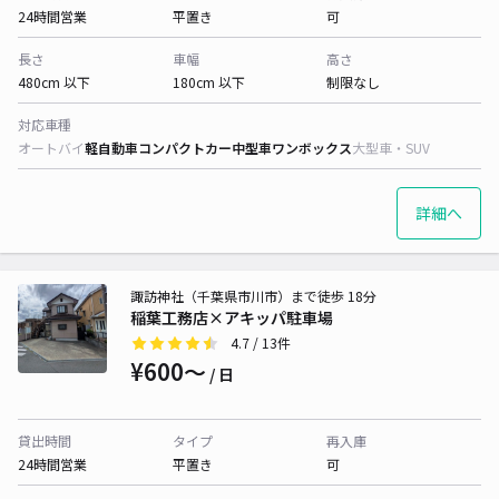
24時間営業
平置き
可
長さ
車幅
高さ
480cm 以下
180cm 以下
制限なし
対応車種
オートバイ
軽自動車
コンパクトカー
中型車
ワンボックス
大型車・SUV
詳細へ
諏訪神社（千葉県市川市）まで徒歩 18分
稲葉工務店×アキッパ駐車場
4.7
/ 13件
¥600〜
/ 日
貸出時間
タイプ
再入庫
24時間営業
平置き
可