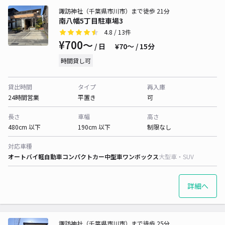
諏訪神社（千葉県市川市）まで徒歩 21分
南八幡5丁目駐車場3
4.8
/ 13件
¥700〜
/ 日
¥70〜 / 15分
時間貸し可
貸出時間
タイプ
再入庫
24時間営業
平置き
可
長さ
車幅
高さ
480cm 以下
190cm 以下
制限なし
対応車種
オートバイ
軽自動車
コンパクトカー
中型車
ワンボックス
大型車・SUV
詳細へ
諏訪神社（千葉県市川市）まで徒歩 25分