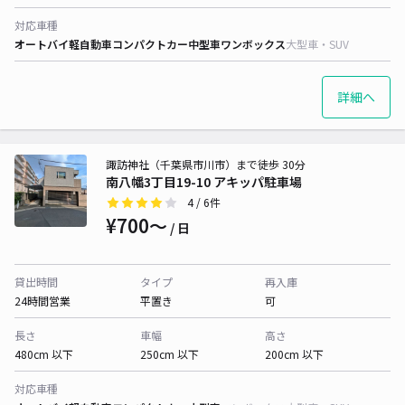
対応車種
オートバイ
軽自動車
コンパクトカー
中型車
ワンボックス
大型車・SUV
詳細へ
諏訪神社（千葉県市川市）まで徒歩 30分
南八幡3丁目19-10 アキッパ駐車場
4
/ 6件
¥700〜
/ 日
貸出時間
タイプ
再入庫
24時間営業
平置き
可
長さ
車幅
高さ
480cm 以下
250cm 以下
200cm 以下
対応車種