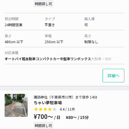
時間貸し可
貸出時間
タイプ
再入庫
24時間営業
平置き
可
長さ
車幅
高さ
480cm 以下
250cm 以下
制限なし
対応車種
オートバイ
軽自動車
コンパクトカー
中型車
ワンボックス
大型車・SUV
詳細へ
諏訪神社（千葉県市川市）まで徒歩 14分
ちゃい夢駐車場
4.4
/ 11件
¥700〜
/ 日
¥80〜 / 15分
時間貸し可