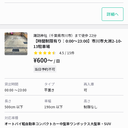
詳細へ
諏訪神社（千葉県市川市）まで徒歩 22分
【時間制限有り：0:00～23:00】市川市大洲2-10-
13駐車場
4.5
/ 15件
¥600〜
/ 日
当日予約不可
貸出時間
タイプ
再入庫
00:00 〜23:00
平置き
可
長さ
車幅
高さ
500cm 以下
190cm 以下
制限なし
対応車種
オートバイ
軽自動車
コンパクトカー
中型車
ワンボックス
大型車・SUV