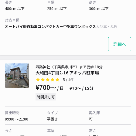
長さ
車幅
高さ
480cm 以下
250cm 以下
300cm 以下
対応車種
オートバイ
軽自動車
コンパクトカー
中型車
ワンボックス
大型車・SUV
詳細へ
諏訪神社（千葉県市川市）まで徒歩 18分
大和田4丁目2-16 アキッパ駐車場
5
/ 4件
¥700〜
/ 日
¥70〜 / 15分
時間貸し可
貸出時間
タイプ
再入庫
09:00 〜21:00
平置き
可
長さ
車幅
高さ