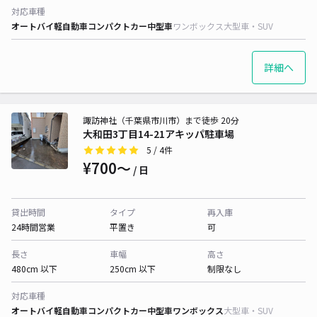
対応車種
オートバイ
軽自動車
コンパクトカー
中型車
ワンボックス
大型車・SUV
詳細へ
諏訪神社（千葉県市川市）まで徒歩 20分
大和田3丁目14-21アキッパ駐車場
5
/ 4件
¥700〜
/ 日
貸出時間
タイプ
再入庫
24時間営業
平置き
可
長さ
車幅
高さ
480cm 以下
250cm 以下
制限なし
対応車種
オートバイ
軽自動車
コンパクトカー
中型車
ワンボックス
大型車・SUV