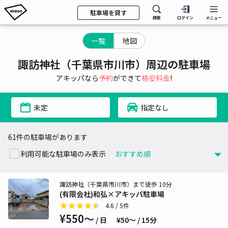
駐車場を貸す
検索
ログイン
メニュー
一覧
地図
諏訪神社（千葉県市川市）周辺の駐車場
アキッパなら
予約
ができて
格安料金
!
未定
指定なし
61件の駐車場があります
利用可能な駐車場のみ表示
諏訪神社（千葉県市川市）まで徒歩 10分
(有限会社)和弘×アキッパ駐車場
4.6
/ 5件
¥550〜
/ 日
¥50〜 / 15分