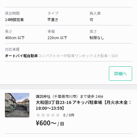
貸出時間
タイプ
再入庫
24時間営業
平置き
可
長さ
車幅
高さ
400cm 以下
220cm 以下
制限なし
対応車種
オートバイ
軽自動車
コンパクトカー
中型車
ワンボックス
大型車・SUV
詳細へ
諏訪神社（千葉県市川市）まで徒歩 24分
大和田3丁目23-16 アキッパ駐車場【月火水木金：
18:00～23:59】
0
/ 0件
¥600〜
/ 日