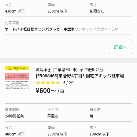
長さ
車幅
高さ
430cm 以下
250cm 以下
制限なし
対応車種
オートバイ
軽自動車
コンパクトカー
中型車
ワンボックス
大型車・SUV
詳細へ
諏訪神社（千葉県市川市）まで徒歩 29分
[55088465]東菅野4丁目3 個宅アキッパ駐車場
5
/ 2件
¥600〜
/ 日
貸出時間
タイプ
再入庫
24時間営業
平置き
可
長さ
車幅
高さ
480cm 以下
250cm 以下
190cm 以下