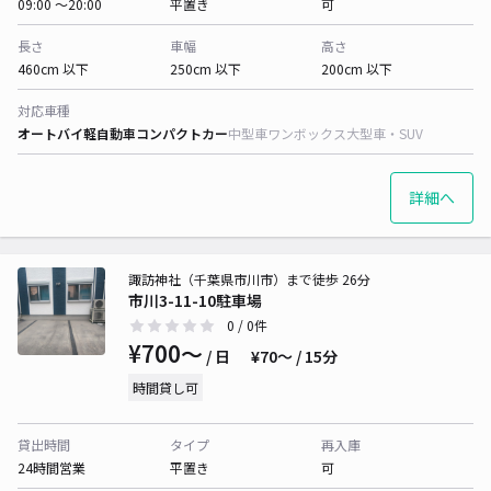
09:00 〜20:00
平置き
可
長さ
車幅
高さ
460cm 以下
250cm 以下
200cm 以下
対応車種
オートバイ
軽自動車
コンパクトカー
中型車
ワンボックス
大型車・SUV
詳細へ
諏訪神社（千葉県市川市）まで徒歩 26分
市川3-11-10駐車場
0
/ 0件
¥700〜
/ 日
¥70〜 / 15分
時間貸し可
貸出時間
タイプ
再入庫
24時間営業
平置き
可