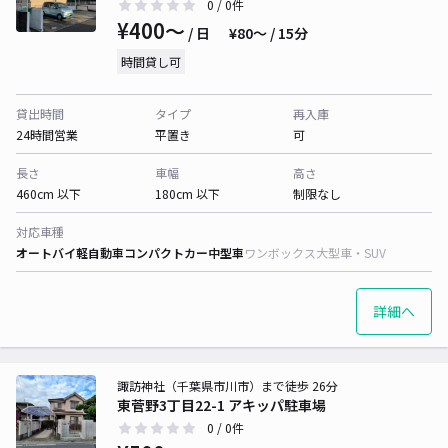
0
/ 0件
¥400〜
/ 日
¥80〜 / 15分
時間貸し可
貸出時間
タイプ
再入庫
24時間営業
平置き
可
長さ
車幅
高さ
460cm 以下
180cm 以下
制限なし
対応車種
オートバイ
軽自動車
コンパクトカー
中型車
ワンボックス
大型車・SUV
詳細へ
諏訪神社（千葉県市川市）まで徒歩 26分
東菅野3丁目22-1 アキッパ駐車場
0
/ 0件