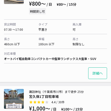
¥800〜
/ 日
¥80〜 / 15分
時間貸し可
貸出時間
タイプ
再入庫
07:30 〜17:00
平置き
可
長さ
車幅
高さ
460cm 以下
180cm 以下
制限なし
対応車種
オートバイ
軽自動車
コンパクトカー
中型車
ワンボックス
大型車・SUV
詳細へ
諏訪神社（千葉県市川市）まで徒歩 25分
宮久保1丁目駐車場
4.4
/ 30件
¥1,000〜
/ 日
¥100〜 / 15分