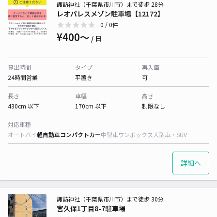
諏訪神社（千葉県市川市）まで徒歩 28分
レオパレスメゾン駐車場【12172】
0
/ 0件
¥400〜
/ 日
貸出時間
タイプ
再入庫
24時間営業
平置き
可
長さ
車幅
高さ
430cm 以下
170cm 以下
制限なし
対応車種
オートバイ
軽自動車
コンパクトカー
中型車
ワンボックス
大型車・SUV
詳細へ
諏訪神社（千葉県市川市）まで徒歩 30分
宮久保1丁目8-7駐車場