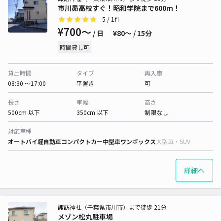
市川昴高校すぐ！昭和学院まで600m！
5
/ 1件
¥700〜
/ 日
¥80〜 / 15分
時間貸し可
貸出時間
タイプ
再入庫
08:30 〜17:00
平置き
可
長さ
車幅
高さ
500cm 以下
350cm 以下
制限なし
対応車種
オートバイ
軽自動車
コンパクトカー
中型車
ワンボックス
大型車・SUV
詳細へ
諏訪神社（千葉県市川市）まで徒歩 21分
メゾン松丸駐車場