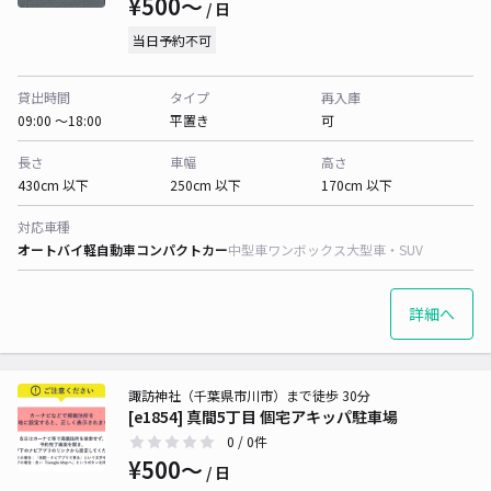
¥500〜
/ 日
当日予約不可
貸出時間
タイプ
再入庫
09:00 〜18:00
平置き
可
長さ
車幅
高さ
430cm 以下
250cm 以下
170cm 以下
対応車種
オートバイ
軽自動車
コンパクトカー
中型車
ワンボックス
大型車・SUV
詳細へ
諏訪神社（千葉県市川市）まで徒歩 30分
[e1854] 真間5丁目 個宅アキッパ駐車場
0
/ 0件
¥500〜
/ 日