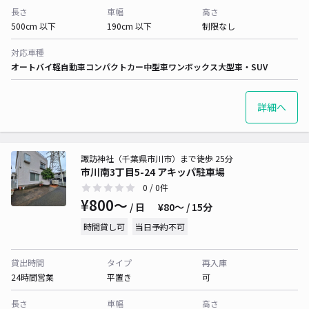
長さ
車幅
高さ
500cm 以下
190cm 以下
制限なし
対応車種
オートバイ
軽自動車
コンパクトカー
中型車
ワンボックス
大型車・SUV
詳細へ
諏訪神社（千葉県市川市）まで徒歩 25分
市川南3丁目5-24 アキッパ駐車場
0
/ 0件
¥800〜
/ 日
¥80〜 / 15分
時間貸し可
当日予約不可
貸出時間
タイプ
再入庫
24時間営業
平置き
可
長さ
車幅
高さ