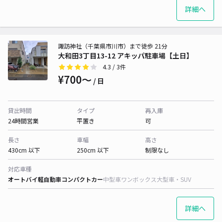
詳細へ
諏訪神社（千葉県市川市）まで徒歩 21分
大和田3丁目13-12 アキッパ駐車場【土日】
4.3
/ 3件
¥700〜
/ 日
貸出時間
タイプ
再入庫
24時間営業
平置き
可
長さ
車幅
高さ
430cm 以下
250cm 以下
制限なし
対応車種
オートバイ
軽自動車
コンパクトカー
中型車
ワンボックス
大型車・SUV
詳細へ