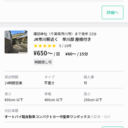
詳細へ
諏訪神社（千葉県市川市）まで徒歩 22分
JR市川駅近く 早川邸 屋根付き
5
/ 10件
¥650〜
/ 日
¥60〜 / 15分
時間貸し可
貸出時間
タイプ
再入庫
24時間営業
平置き
可
長さ
車幅
高さ
800cm 以下
400cm 以下
250cm 以下
対応車種
オートバイ
軽自動車
コンパクトカー
中型車
ワンボックス
大型車・SUV