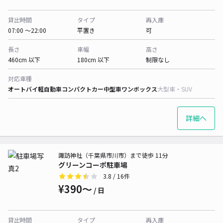
貸出時間
タイプ
再入庫
07:00 〜22:00
平置き
可
長さ
車幅
高さ
460cm 以下
180cm 以下
制限なし
対応車種
オートバイ
軽自動車
コンパクトカー
中型車
ワンボックス
大型車・SUV
詳細へ
諏訪神社（千葉県市川市）まで徒歩 11分
グリーンコーポ駐車場
3.8
/ 16件
¥390〜
/ 日
貸出時間
タイプ
再入庫