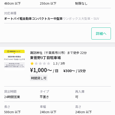
460cm 以下
250cm 以下
制限なし
対応車種
オートバイ
軽自動車
コンパクトカー
中型車
ワンボックス
大型車・SUV
詳細へ
諏訪神社（千葉県市川市）まで徒歩 22分
東菅野3丁目駐車場
1.3
/ 3件
¥1,000〜
/ 日
¥300〜 / 15分
時間貸し可
貸出時間
タイプ
再入庫
24時間営業
平置き
可
長さ
車幅
高さ
500cm 以下
240cm 以下
240cm 以下