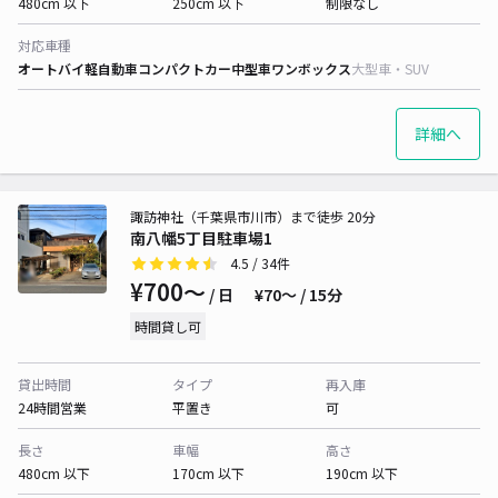
480cm 以下
250cm 以下
制限なし
対応車種
オートバイ
軽自動車
コンパクトカー
中型車
ワンボックス
大型車・SUV
詳細へ
諏訪神社（千葉県市川市）まで徒歩 20分
南八幡5丁目駐車場1
4.5
/ 34件
¥700〜
/ 日
¥70〜 / 15分
時間貸し可
貸出時間
タイプ
再入庫
24時間営業
平置き
可
長さ
車幅
高さ
480cm 以下
170cm 以下
190cm 以下