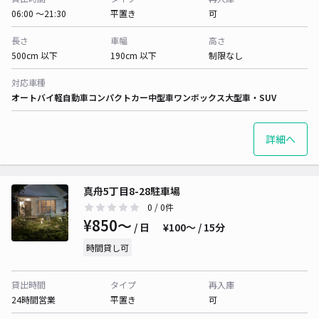
06:00 〜21:30
平置き
可
長さ
車幅
高さ
500cm 以下
190cm 以下
制限なし
対応車種
オートバイ
軽自動車
コンパクトカー
中型車
ワンボックス
大型車・SUV
詳細へ
真舟5丁目8-28駐車場
0
/ 0件
¥850〜
/ 日
¥100〜 / 15分
時間貸し可
貸出時間
タイプ
再入庫
24時間営業
平置き
可