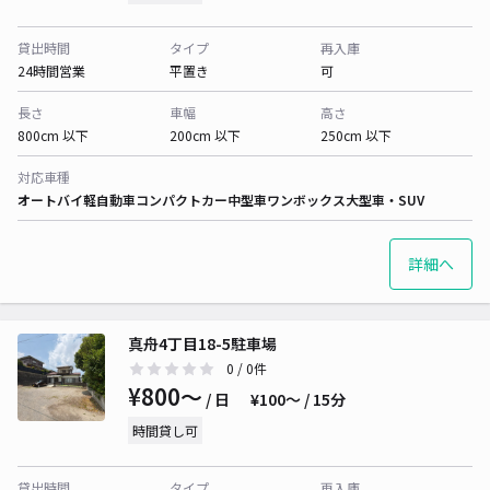
貸出時間
タイプ
再入庫
24時間営業
平置き
可
長さ
車幅
高さ
800cm 以下
200cm 以下
250cm 以下
対応車種
オートバイ
軽自動車
コンパクトカー
中型車
ワンボックス
大型車・SUV
詳細へ
真舟4丁目18-5駐車場
0
/ 0件
¥800〜
/ 日
¥100〜 / 15分
時間貸し可
貸出時間
タイプ
再入庫