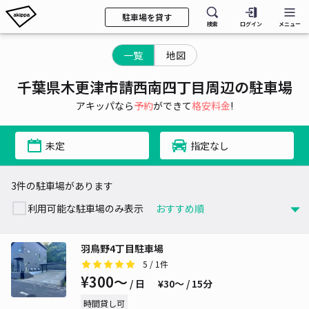
駐車場を貸す
検索
ログイン
メニュー
一覧
地図
千葉県木更津市請西南四丁目周辺の駐車場
アキッパなら
予約
ができて
格安料金
!
未定
指定なし
3件の駐車場があります
利用可能な駐車場のみ表示
羽鳥野4丁目駐車場
5
/ 1件
¥300〜
/ 日
¥30〜 / 15分
時間貸し可