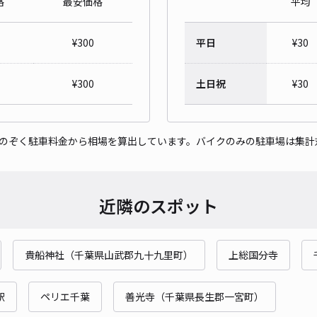
格
最安価格
平均
¥
300
平日
¥
30
¥
300
土日祝
¥
30
をのぞく駐車料金から相場を算出しています。バイクのみの駐車場は集計
近隣のスポット
貴船神社（千葉県山武郡九十九里町）
上総国分寺
駅
ペリエ千葉
善光寺（千葉県長生郡一宮町）