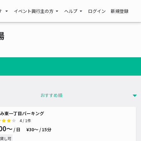
す
イベント興行主の方
ヘルプ
ログイン
新規登録
場
み東一丁目パーキング
4
/ 1件
00〜
/ 日
¥30〜 / 15分
貸し可