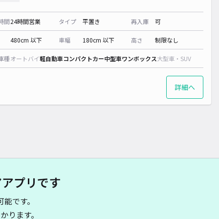
時間
24時間営業
タイプ
平置き
再入庫
可
480cm 以下
車幅
180cm 以下
高さ
制限なし
車種
オートバイ
軽自動車
コンパクトカー
中型車
ワンボックス
大型車・SUV
詳細へ
アアプリです
可能です。
かります。