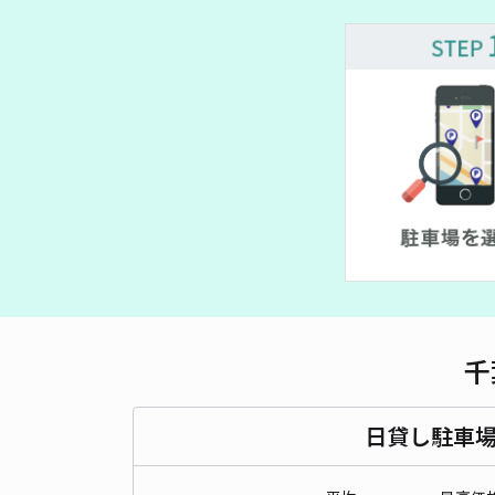
千
日貸し駐車