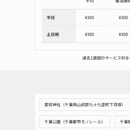
平均
最高価
平日
¥
300
¥
300
土日祝
¥
300
¥
300
過去1週間のサービス料
愛宕神社（千葉県山武郡九十九里町下貝塚）
千葉公園（千葉都市モノレール）
千葉