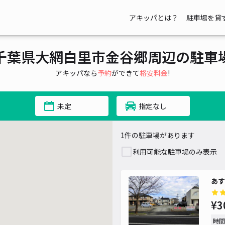
アキッパとは？
駐車場を貸
千葉県大網白里市金谷郷周辺の駐車
アキッパなら
予約
ができて
格安料金
!
未定
指定なし
1件の駐車場があります
利用可能な駐車場のみ表示
あす
¥3
時間