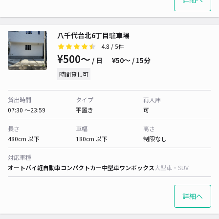
八千代台北6丁目駐車場
4.8
/ 5件
¥500〜
/ 日
¥50〜 / 15分
時間貸し可
貸出時間
タイプ
再入庫
07:30 〜23:59
平置き
可
長さ
車幅
高さ
480cm 以下
180cm 以下
制限なし
対応車種
オートバイ
軽自動車
コンパクトカー
中型車
ワンボックス
大型車・SUV
詳細へ