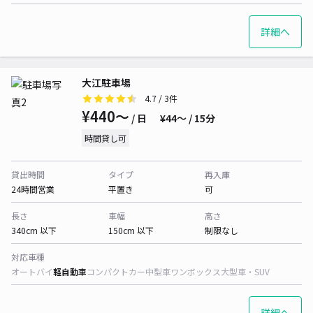
詳細へ
大江駐車場
4.7
/ 3件
¥440〜
/ 日
¥44〜 / 15分
時間貸し可
貸出時間
タイプ
再入庫
24時間営業
平置き
可
長さ
車幅
高さ
340cm 以下
150cm 以下
制限なし
対応車種
オートバイ
軽自動車
コンパクトカー
中型車
ワンボックス
大型車・SUV
詳細へ