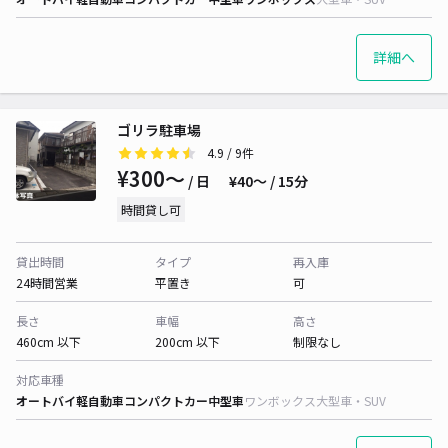
詳細へ
ゴリラ駐車場
4.9
/ 9件
¥300〜
/ 日
¥40〜 / 15分
時間貸し可
貸出時間
タイプ
再入庫
24時間営業
平置き
可
長さ
車幅
高さ
460cm 以下
200cm 以下
制限なし
対応車種
オートバイ
軽自動車
コンパクトカー
中型車
ワンボックス
大型車・SUV