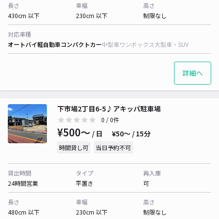
長さ
車幅
高さ
430cm 以下
230cm 以下
制限なし
対応車種
オートバイ
軽自動車
コンパクトカー
中型車
ワンボックス
大型車・SUV
詳細へ
下市場2丁目6-5♪アキッパ駐車場
0
/ 0件
¥500〜
/ 日
¥50〜 / 15分
時間貸し可
当日予約不可
貸出時間
タイプ
再入庫
24時間営業
平置き
可
長さ
車幅
高さ
480cm 以下
230cm 以下
制限なし