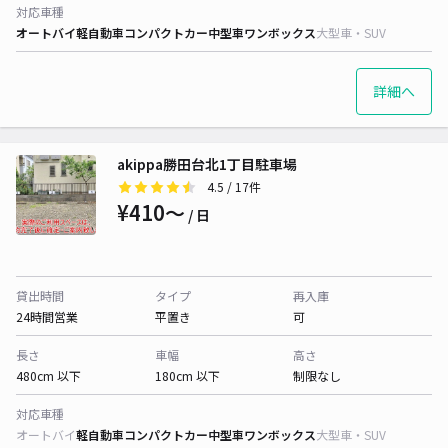
対応車種
オートバイ
軽自動車
コンパクトカー
中型車
ワンボックス
大型車・SUV
詳細へ
akippa勝田台北1丁目駐車場
4.5
/ 17件
¥410〜
/ 日
貸出時間
タイプ
再入庫
24時間営業
平置き
可
長さ
車幅
高さ
480cm 以下
180cm 以下
制限なし
対応車種
オートバイ
軽自動車
コンパクトカー
中型車
ワンボックス
大型車・SUV