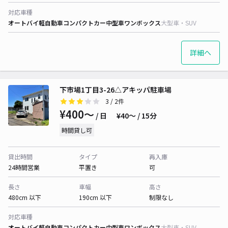
対応車種
オートバイ
軽自動車
コンパクトカー
中型車
ワンボックス
大型車・SUV
詳細へ
下市場1丁目3-26△アキッパ駐車場
3
/ 2件
¥400〜
/ 日
¥40〜 / 15分
時間貸し可
貸出時間
タイプ
再入庫
24時間営業
平置き
可
長さ
車幅
高さ
480cm 以下
190cm 以下
制限なし
対応車種
オートバイ
軽自動車
コンパクトカー
中型車
ワンボックス
大型車・SUV