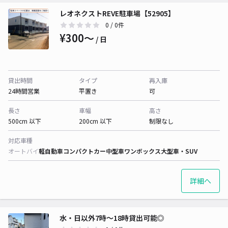
レオネクストREVE駐車場【52905】
0
/ 0件
¥300〜
/ 日
貸出時間
タイプ
再入庫
24時間営業
平置き
可
長さ
車幅
高さ
500cm 以下
200cm 以下
制限なし
対応車種
オートバイ
軽自動車
コンパクトカー
中型車
ワンボックス
大型車・SUV
詳細へ
水・日以外7時～18時貸出可能◎