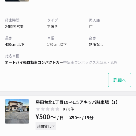
貸出時間
タイプ
再入庫
24時間営業
平置き
可
長さ
車幅
高さ
430cm 以下
170cm 以下
制限なし
対応車種
オートバイ
軽自動車
コンパクトカー
中型車
ワンボックス
大型車・SUV
詳細へ
勝田台北1丁目19-41△アキッパ駐車場【1】
0
/ 0件
¥500〜
/ 日
¥50〜 / 15分
時間貸し可