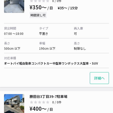
0
/ 0件
¥350〜
/ 日
¥35〜 / 15分
時間貸し可
貸出時間
タイプ
再入庫
07:00 〜18:00
平置き
可
長さ
車幅
高さ
500cm 以下
190cm 以下
制限なし
対応車種
オートバイ
軽自動車
コンパクトカー
中型車
ワンボックス
大型車・SUV
詳細へ
勝田台3丁目39-7駐車場
0
/ 0件
¥400〜
/ 日