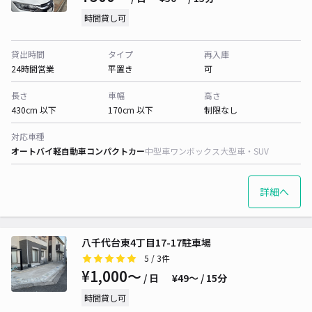
時間貸し可
貸出時間
タイプ
再入庫
24時間営業
平置き
可
長さ
車幅
高さ
430cm 以下
170cm 以下
制限なし
対応車種
オートバイ
軽自動車
コンパクトカー
中型車
ワンボックス
大型車・SUV
詳細へ
八千代台東4丁目17-17駐車場
5
/ 3件
¥1,000〜
/ 日
¥49〜 / 15分
時間貸し可