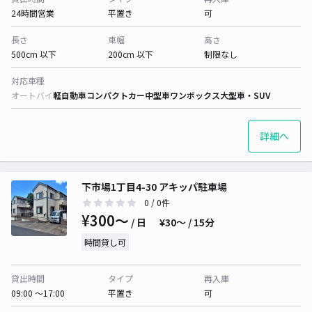
24時間営業
平置き
可
長さ
車幅
高さ
500cm 以下
200cm 以下
制限なし
対応車種
オートバイ
軽自動車
コンパクトカー
中型車
ワンボックス
大型車・SUV
詳細へ
下市場1丁目4-30 アキッパ駐車場
0
/ 0件
¥300〜
/ 日
¥30〜 / 15分
時間貸し可
貸出時間
タイプ
再入庫
09:00 〜17:00
平置き
可