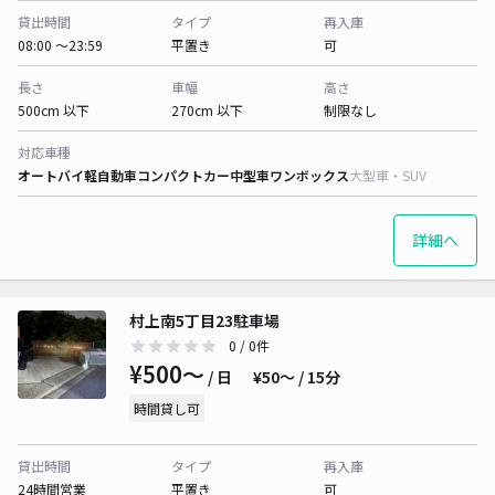
貸出時間
タイプ
再入庫
08:00 〜23:59
平置き
可
長さ
車幅
高さ
500cm 以下
270cm 以下
制限なし
対応車種
オートバイ
軽自動車
コンパクトカー
中型車
ワンボックス
大型車・SUV
詳細へ
村上南5丁目23駐車場
0
/ 0件
¥500〜
/ 日
¥50〜 / 15分
時間貸し可
貸出時間
タイプ
再入庫
24時間営業
平置き
可