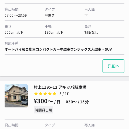
貸出時間
タイプ
再入庫
07:00 〜23:59
平置き
可
長さ
車幅
高さ
500cm 以下
190cm 以下
制限なし
対応車種
オートバイ
軽自動車
コンパクトカー
中型車
ワンボックス
大型車・SUV
詳細へ
村上1195-12 アキッパ駐車場
5
/ 1件
¥300〜
/ 日
¥30〜 / 15分
時間貸し可
貸出時間
タイプ
再入庫