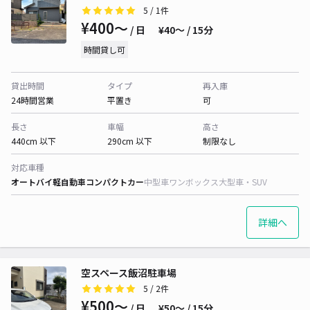
5
/ 1件
¥400〜
/ 日
¥40〜 / 15分
時間貸し可
貸出時間
タイプ
再入庫
24時間営業
平置き
可
長さ
車幅
高さ
440cm 以下
290cm 以下
制限なし
対応車種
オートバイ
軽自動車
コンパクトカー
中型車
ワンボックス
大型車・SUV
詳細へ
空スペース飯沼駐車場
5
/ 2件
¥500〜
/ 日
¥50〜 / 15分