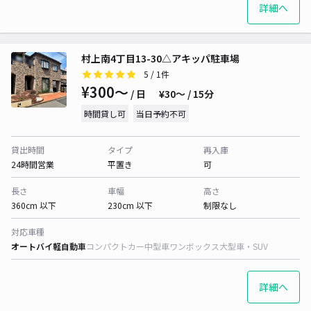
詳細へ
村上南4丁目13-30△アキッパ駐車場
5
/ 1件
¥300〜
/ 日
¥30〜 / 15分
時間貸し可
当日予約不可
貸出時間
タイプ
再入庫
24時間営業
平置き
可
長さ
車幅
高さ
360cm 以下
230cm 以下
制限なし
対応車種
オートバイ
軽自動車
コンパクトカー
中型車
ワンボックス
大型車・SUV
詳細へ