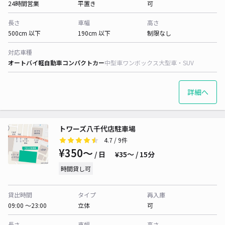
24時間営業
平置き
可
長さ
車幅
高さ
500cm 以下
190cm 以下
制限なし
対応車種
オートバイ
軽自動車
コンパクトカー
中型車
ワンボックス
大型車・SUV
詳細へ
トワーズ八千代店駐車場
4.7
/ 9件
¥350〜
/ 日
¥35〜 / 15分
時間貸し可
貸出時間
タイプ
再入庫
09:00 〜23:00
立体
可
長さ
車幅
高さ