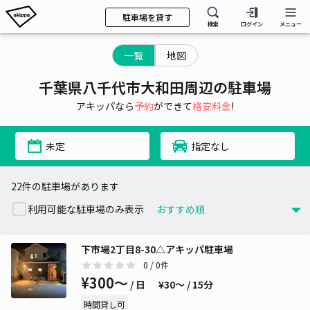
駐車場を貸す
検索
ログイン
メニュー
一覧
地図
千葉県八千代市大和田周辺の駐車場
アキッパなら
予約
ができて
格安料金
!
未定
指定なし
22件の駐車場があります
利用可能な駐車場のみ表示
下市場2丁目8-30△アキッパ駐車場
0
/ 0件
¥300〜
/ 日
¥30〜 / 15分
時間貸し可