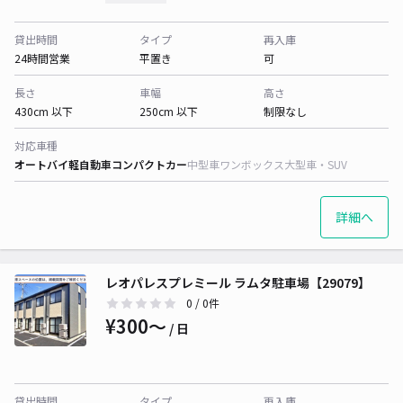
貸出時間
タイプ
再入庫
24時間営業
平置き
可
長さ
車幅
高さ
430cm 以下
250cm 以下
制限なし
対応車種
オートバイ
軽自動車
コンパクトカー
中型車
ワンボックス
大型車・SUV
詳細へ
レオパレスプレミール ラムタ駐車場【29079】
0
/ 0件
¥300〜
/ 日
貸出時間
タイプ
再入庫