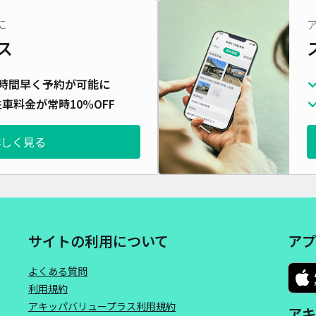
対応
に
ス
時間早く予約が可能に
車料金が常時10%OFF
八千
¥1
詳しく見る
時間
貸出
長さ
サイトの利用について
アプ
対応
よくある質問
利用規約
アキッパバリュープラス利用規約
アキ