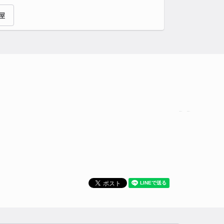
屋
時間
24時間営業
タイプ
平置き
再入庫
可
500cm 以下
車幅
190cm 以下
高さ
制限なし
車種
オートバイ
軽自動車
コンパクトカー
中型車
ワンボックス
大型車・SUV
詳細へ
代台北6丁目駐車場
4.8
/ 5件
00〜
/ 日
¥50〜 / 15分
貸し可
時間
07:30 〜23:59
タイプ
平置き
再入庫
可
480cm 以下
車幅
180cm 以下
高さ
制限なし