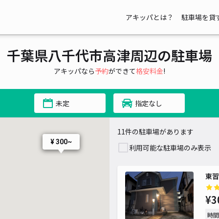
アキッパとは？
駐車場を貸
千葉県八千代市高津周辺の駐車場
アキッパなら
予約
ができて
格安料金
!
¥ 350~
未定
指定なし
11件の駐車場があります
¥ 300~
利用可能な駐車場のみ表示
東習
¥3
時間