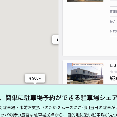
貸出
長さ
対応
¥ 300~
¥ 30
レオ
¥ 1,000~
¥ 350~
¥3
¥ 500~
、簡単に駐車場予約ができる駐車場シェ
貸出
制駐車場・事前お支払いのためスムーズにご利用当日の駐車が
長さ
キッパの持つ豊富な駐車場拠点から、目的地に近い駐車場が見つ