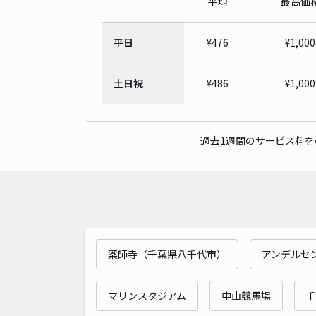
平均
最高価
平日
¥
476
¥
1,000
土日祝
¥
486
¥
1,000
過去1週間のサービス料
薬師寺（千葉県八千代市）
アンデルセ
マリンスタジアム
中山競馬場
千