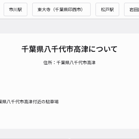
市川駅
東大寺（千葉県印西市）
松戸駅
岩田
貸出
長さ
対応
千葉県八千代市高津について
住所：千葉県八千代市高津
八千
¥5
葉県八千代市高津付近の駐車場
時間
貸出
長さ