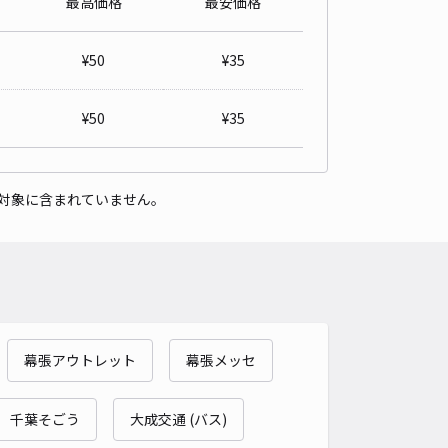
最高価格
最安価格
ーズ八千代店駐車場
4.7
/ 9件
¥
50
¥
35
50〜
/ 日
¥35〜 / 15分
貸し可
¥
50
¥
35
時間
09:00 〜23:00
タイプ
立体
再入庫
可
対象に含まれていません。
500cm 以下
車幅
210cm 以下
高さ
210cm 以下
車種
オートバイ
軽自動車
コンパクトカー
中型車
ワンボックス
大型車・SUV
詳細へ
幕張アウトレット
幕張メッセ
ippa（茶色家空き駐車場）
4.6
/ 8件
00〜
千葉そごう
大成交通 (バス)
/ 日