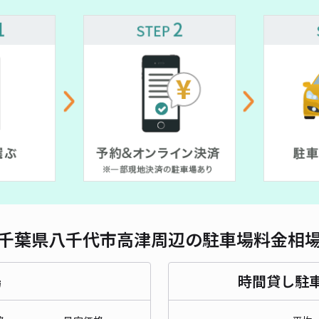
対応
ゴリ
¥3
時間
貸出
長さ
千葉県八千代市高津周辺の駐車場料金相
対応
場
時間貸し駐