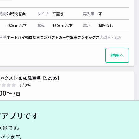
時間
24時間営業
タイプ
平置き
再入庫
可
480cm 以下
車幅
180cm 以下
高さ
制限なし
車種
オートバイ
軽自動車
コンパクトカー
中型車
ワンボックス
大型車・SUV
詳細へ
0~
ネクストREVE駐車場【52905】
0
/ 0件
00〜
/ 日
アアプリです
時間
24時間営業
タイプ
平置き
再入庫
可
可能です。
500cm 以下
車幅
200cm 以下
高さ
制限なし
かります。