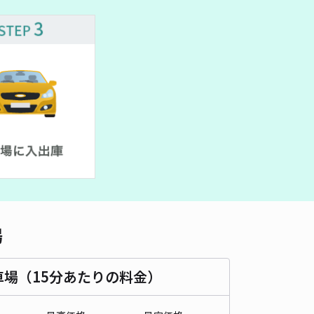
車種
オートバイ
軽自動車
コンパクトカー
中型車
ワンボックス
大型車・SUV
詳細へ
ラ駐車場
4.9
/ 9件
00〜
/ 日
¥40〜 / 15分
貸し可
時間
24時間営業
タイプ
平置き
再入庫
可
460cm 以下
車幅
200cm 以下
高さ
制限なし
場
車種
オートバイ
軽自動車
コンパクトカー
中型車
ワンボックス
大型車・SUV
車場（15分あたりの料金）
詳細へ