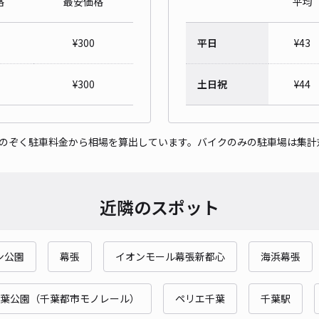
格
最安価格
平均
トワ
¥
300
平日
¥
43
¥3
時間
¥
300
土日祝
¥
44
貸出
をのぞく駐車料金から相場を算出しています。バイクのみの駐車場は集計
長さ
対応
近隣のスポット
ン公園
幕張
イオンモール幕張新都心
海浜幕張
ak
¥4
葉公園（千葉都市モノレール）
ペリエ千葉
千葉駅