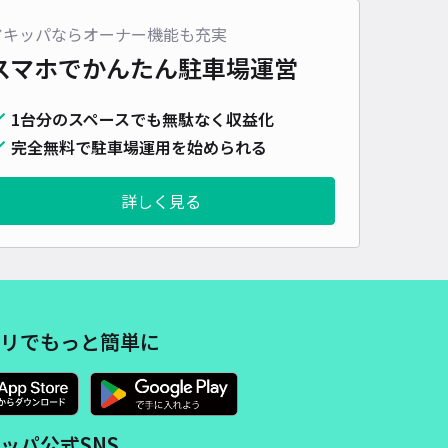
車種
オートバイ
軽自動車
コンパクトカー
中型車
ワンボックス
大型車・SUV
アキッパならオーナー機能も充実
スマホでかんたん
駐車場運営
詳細へ
1台分のスペースでも無駄なく収益化
完全無料で駐車場運用を始められる
代台東4丁目17-17駐車場
5
/ 3件
,000〜
詳しく見る
/ 日
¥49〜 / 15分
貸し可
時間
07:00 〜22:00
タイプ
平置き
再入庫
可
500cm 以下
車幅
190cm 以下
高さ
制限なし
リでもっと簡単に
車種
オートバイ
軽自動車
コンパクトカー
中型車
ワンボックス
大型車・SUV
詳細へ
ッパ公式SNS