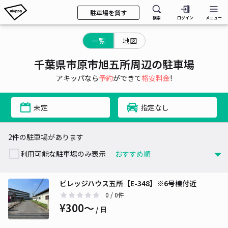
駐車場を貸す
検索
ログイン
メニュー
一覧
地図
千葉県市原市旭五所周辺の駐車場
アキッパなら
予約
ができて
格安料金
!
未定
指定なし
2件の駐車場があります
利用可能な駐車場のみ表示
ビレッジハウス五所【E-348】※6号棟付近
0
/ 0件
¥300〜
/ 日