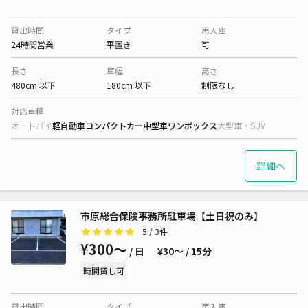
貸出時間
タイプ
再入庫
24時間営業
平置き
可
長さ
車幅
高さ
480cm 以下
180cm 以下
制限なし
対応車種
オートバイ
軽自動車
コンパクトカー
中型車
ワンボックス
大型車・SUV
詳細へ
市原総合保険事務所駐車場【土日祝のみ】
5
/ 3件
¥300〜
/ 日
¥30〜 / 15分
時間貸し可
貸出時間
タイプ
再入庫