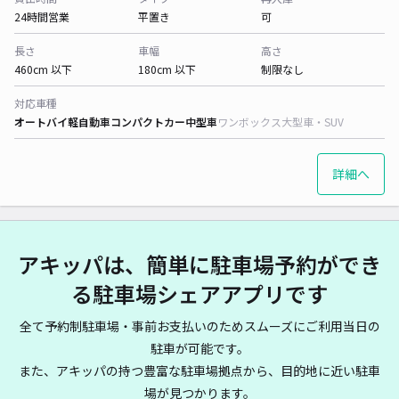
24時間営業
平置き
可
長さ
車幅
高さ
460cm 以下
180cm 以下
制限なし
対応車種
オートバイ
軽自動車
コンパクトカー
中型車
ワンボックス
大型車・SUV
詳細へ
アキッパは、簡単に駐車場予約ができ
る駐車場シェアアプリです
全て予約制駐車場・事前お支払いのためスムーズにご利用当日の
駐車が可能です。
また、アキッパの持つ豊富な駐車場拠点から、目的地に近い駐車
場が見つかります。