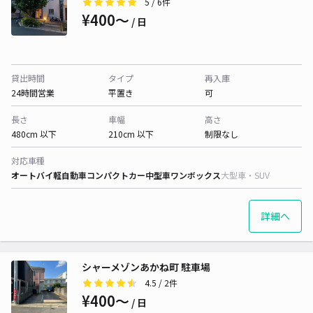
5
/ 6件
¥400〜
/ 日
貸出時間
タイプ
再入庫
24時間営業
平置き
可
長さ
車幅
高さ
480cm 以下
210cm 以下
制限なし
対応車種
オートバイ
軽自動車
コンパクトカー
中型車
ワンボックス
大型車・SUV
詳細へ
シャーメゾンあかね町 駐車場
4.5
/ 2件
¥400〜
/ 日