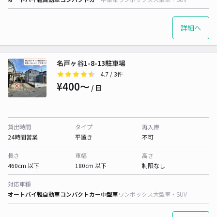
詳細へ
名戸ヶ谷1-8-13駐車場
4.7
/ 3件
¥400〜
/ 日
貸出時間
タイプ
再入庫
24時間営業
平置き
不可
長さ
車幅
高さ
460cm 以下
180cm 以下
制限なし
対応車種
オートバイ
軽自動車
コンパクトカー
中型車
ワンボックス
大型車・SUV