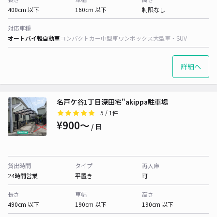
400cm 以下
160cm 以下
制限なし
対応車種
オートバイ
軽自動車
コンパクトカー
中型車
ワンボックス
大型車・SUV
詳細へ
名戸ケ谷1丁目深田宅"akippa駐車場
5
/ 1件
¥900〜
/ 日
貸出時間
タイプ
再入庫
24時間営業
平置き
可
長さ
車幅
高さ
490cm 以下
190cm 以下
190cm 以下