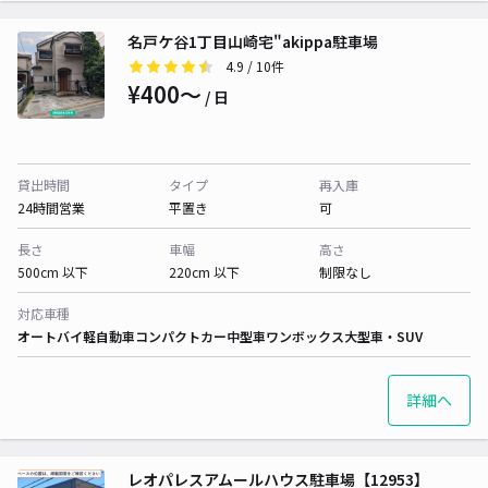
名戸ケ谷1丁目山崎宅"akippa駐車場
4.9
/ 10件
¥400〜
/ 日
貸出時間
タイプ
再入庫
24時間営業
平置き
可
長さ
車幅
高さ
500cm 以下
220cm 以下
制限なし
対応車種
オートバイ
軽自動車
コンパクトカー
中型車
ワンボックス
大型車・SUV
詳細へ
レオパレスアムールハウス駐車場【12953】