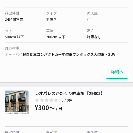
貸出時間
タイプ
再入庫
24時間営業
平置き
可
長さ
車幅
高さ
500cm 以下
200cm 以下
制限なし
対応車種
オートバイ
軽自動車
コンパクトカー
中型車
ワンボックス
大型車・SUV
詳細へ
レオパレスかたくり駐車場【29803】
0
/ 0件
¥300〜
/ 日
貸出時間
タイプ
再入庫