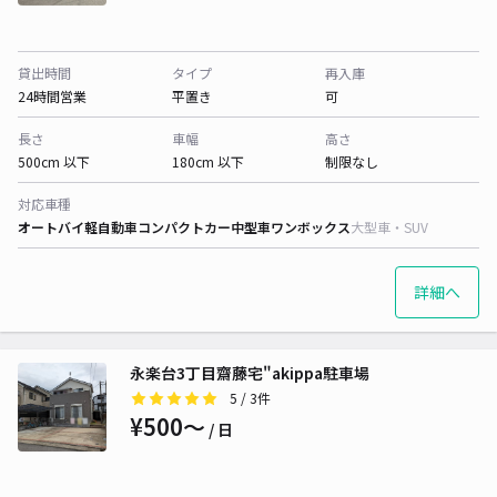
貸出時間
タイプ
再入庫
24時間営業
平置き
可
長さ
車幅
高さ
500cm 以下
180cm 以下
制限なし
対応車種
オートバイ
軽自動車
コンパクトカー
中型車
ワンボックス
大型車・SUV
詳細へ
永楽台3丁目齋藤宅"akippa駐車場
5
/ 3件
¥500〜
/ 日