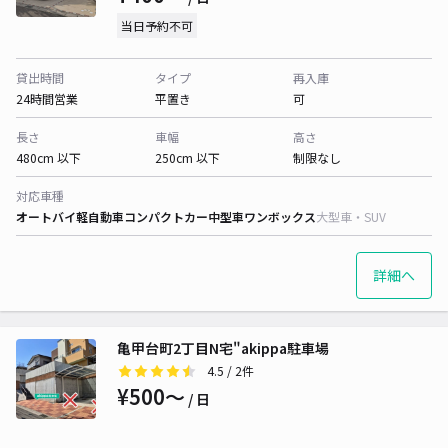
当日予約不可
貸出時間
タイプ
再入庫
24時間営業
平置き
可
長さ
車幅
高さ
480cm 以下
250cm 以下
制限なし
対応車種
オートバイ
軽自動車
コンパクトカー
中型車
ワンボックス
大型車・SUV
詳細へ
亀甲台町2丁目N宅"akippa駐車場
4.5
/ 2件
¥500〜
/ 日