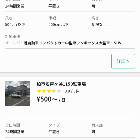
24時間営業
平置き
可
長さ
車幅
高さ
500cm 以下
200cm 以下
制限なし
対応車種
オートバイ
軽自動車
コンパクトカー
中型車
ワンボックス
大型車・SUV
詳細へ
柏市名戸ヶ谷1159駐車場
3.8
/ 8件
¥500〜
/ 日
貸出時間
タイプ
再入庫
24時間営業
平置き
可