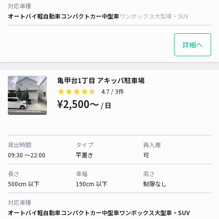
対応車種
オートバイ
軽自動車
コンパクトカー
中型車
ワンボックス
大型車・SUV
詳細へ
亀甲台1丁目 アキッパ駐車場
4.7
/ 3件
¥2,500〜
/ 日
貸出時間
タイプ
再入庫
09:30 〜22:00
平置き
可
長さ
車幅
高さ
500cm 以下
190cm 以下
制限なし
対応車種
オートバイ
軽自動車
コンパクトカー
中型車
ワンボックス
大型車・SUV