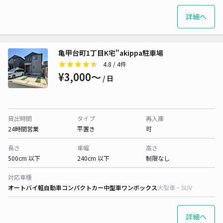
詳細へ
亀甲台町1丁目K宅"akippa駐車場
4.8
/ 4件
¥3,000〜
/ 日
貸出時間
タイプ
再入庫
24時間営業
平置き
可
長さ
車幅
高さ
500cm 以下
240cm 以下
制限なし
対応車種
オートバイ
軽自動車
コンパクトカー
中型車
ワンボックス
大型車・SUV
詳細へ