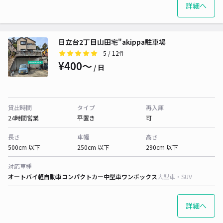
詳細へ
日立台2丁目山田宅"akippa駐車場
5
/ 12件
¥400〜
/ 日
貸出時間
タイプ
再入庫
24時間営業
平置き
可
長さ
車幅
高さ
500cm 以下
250cm 以下
290cm 以下
対応車種
オートバイ
軽自動車
コンパクトカー
中型車
ワンボックス
大型車・SUV
詳細へ