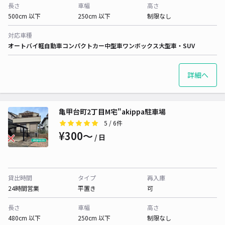
長さ
車幅
高さ
500cm 以下
250cm 以下
制限なし
対応車種
オートバイ
軽自動車
コンパクトカー
中型車
ワンボックス
大型車・SUV
詳細へ
亀甲台町2丁目M宅"akippa駐車場
5
/ 6件
¥300〜
/ 日
貸出時間
タイプ
再入庫
24時間営業
平置き
可
長さ
車幅
高さ
480cm 以下
250cm 以下
制限なし