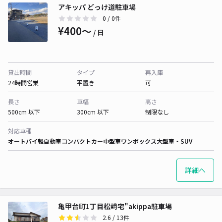
アキッパ どっけ道駐車場
0
/ 0件
¥400〜
/ 日
貸出時間
タイプ
再入庫
24時間営業
平置き
可
長さ
車幅
高さ
500cm 以下
300cm 以下
制限なし
対応車種
オートバイ
軽自動車
コンパクトカー
中型車
ワンボックス
大型車・SUV
詳細へ
亀甲台町1丁目松﨑宅"akippa駐車場
2.6
/ 13件