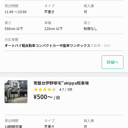
貸出時間
タイプ
再入庫
11:00 〜23:00
平置き
可
長さ
車幅
高さ
500cm 以下
220cm 以下
制限なし
対応車種
オートバイ
軽自動車
コンパクトカー
中型車
ワンボックス
大型車・SUV
詳細へ
常盤台伊野塚宅"akippa駐車場
4.7
/ 3件
¥500〜
/ 日
貸出時間
タイプ
再入庫
24時間営業
平置き
可