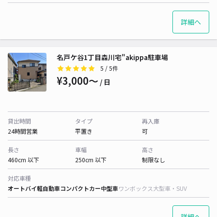
詳細へ
名戸ケ谷1丁目森川宅"akippa駐車場
5
/ 5件
¥3,000〜
/ 日
貸出時間
タイプ
再入庫
24時間営業
平置き
可
長さ
車幅
高さ
460cm 以下
250cm 以下
制限なし
対応車種
オートバイ
軽自動車
コンパクトカー
中型車
ワンボックス
大型車・SUV
詳細へ