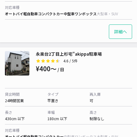
対応車種
オートバイ
軽自動車
コンパクトカー
中型車
ワンボックス
大型車・SUV
詳細へ
永楽台2丁目上杉宅"akippa駐車場
4.6
/ 5件
¥400〜
/ 日
貸出時間
タイプ
再入庫
24時間営業
平置き
可
長さ
車幅
高さ
430cm 以下
180cm 以下
制限なし
対応車種
オートバイ
軽自動車
コンパクトカー
中型車
ワンボックス
大型車・SUV