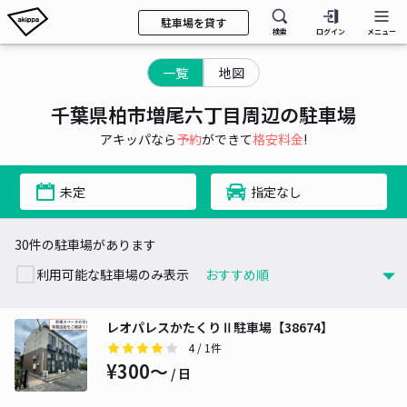
駐車場を貸す
検索
ログイン
メニュー
一覧
地図
千葉県柏市増尾六丁目周辺の駐車場
アキッパなら
予約
ができて
格安料金
!
未定
指定なし
30件の駐車場があります
利用可能な駐車場のみ表示
レオパレスかたくりⅡ駐車場【38674】
4
/ 1件
¥300〜
/ 日