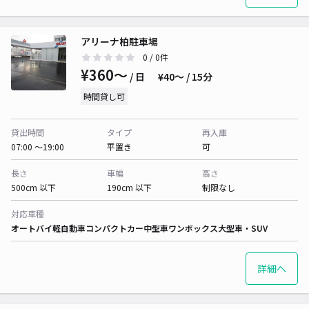
アリーナ柏駐車場
0
/ 0件
¥360〜
/ 日
¥40〜 / 15分
時間貸し可
貸出時間
タイプ
再入庫
07:00 〜19:00
平置き
可
長さ
車幅
高さ
500cm 以下
190cm 以下
制限なし
対応車種
オートバイ
軽自動車
コンパクトカー
中型車
ワンボックス
大型車・SUV
詳細へ