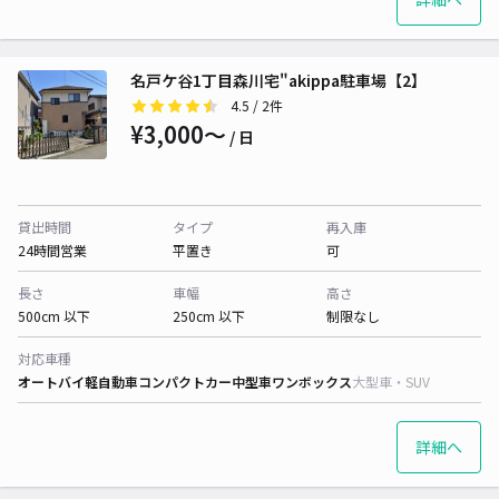
名戸ケ谷1丁目森川宅"akippa駐車場【2】
4.5
/ 2件
¥3,000〜
/ 日
貸出時間
タイプ
再入庫
24時間営業
平置き
可
長さ
車幅
高さ
500cm 以下
250cm 以下
制限なし
対応車種
オートバイ
軽自動車
コンパクトカー
中型車
ワンボックス
大型車・SUV
詳細へ