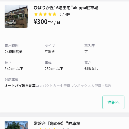
ひばりが丘16増田宅"akippa駐車場
5
/ 4件
¥300〜
/ 日
貸出時間
タイプ
再入庫
24時間営業
平置き
可
長さ
車幅
高さ
340cm 以下
250cm 以下
制限なし
対応車種
オートバイ
軽自動車
コンパクトカー
中型車
ワンボックス
大型車・SUV
詳細へ
常盤台【角の家】"駐車場