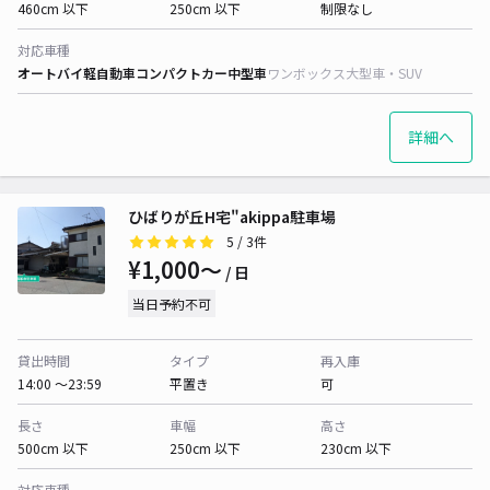
460cm 以下
250cm 以下
制限なし
対応車種
オートバイ
軽自動車
コンパクトカー
中型車
ワンボックス
大型車・SUV
詳細へ
ひばりが丘H宅"akippa駐車場
5
/ 3件
¥1,000〜
/ 日
当日予約不可
貸出時間
タイプ
再入庫
14:00 〜23:59
平置き
可
長さ
車幅
高さ
500cm 以下
250cm 以下
230cm 以下
対応車種