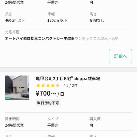
24時間営業
平置き
可
長さ
車幅
高さ
460cm 以下
180cm 以下
制限なし
対応車種
オートバイ
軽自動車
コンパクトカー
中型車
ワンボックス
大型車・SUV
詳細へ
亀甲台町2丁目K宅"akippa駐車場
4.5
/ 2件
¥700〜
/ 日
当日予約不可
貸出時間
タイプ
再入庫
24時間営業
平置き
可
長さ
車幅
高さ