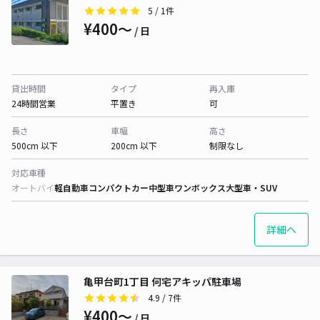
5
/ 1件
¥400〜
/ 日
貸出時間
タイプ
再入庫
24時間営業
平置き
可
長さ
車幅
高さ
500cm 以下
200cm 以下
制限なし
対応車種
オートバイ
軽自動車
コンパクトカー
中型車
ワンボックス
大型車・SUV
詳細へ
亀甲台町1丁目 何宅アキッパ駐車場
4.9
/ 7件
¥400〜
/ 日