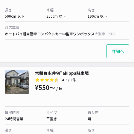
長さ
車幅
高さ
500cm 以下
250cm 以下
190cm 以下
対応車種
オートバイ
軽自動車
コンパクトカー
中型車
ワンボックス
大型車・SUV
詳細へ
常盤台永井宅"akippa駐車場
4.7
/ 3件
¥550〜
/ 日
貸出時間
タイプ
再入庫
24時間営業
平置き
可
長さ
車幅
高さ