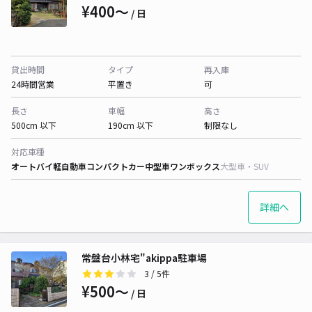
¥400〜
/ 日
貸出時間
タイプ
再入庫
24時間営業
平置き
可
長さ
車幅
高さ
500cm 以下
190cm 以下
制限なし
対応車種
オートバイ
軽自動車
コンパクトカー
中型車
ワンボックス
大型車・SUV
詳細へ
常盤台小林宅"akippa駐車場
3
/ 5件
¥500〜
/ 日