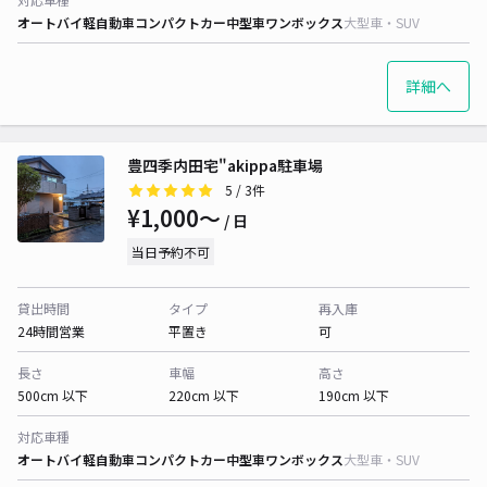
オートバイ
軽自動車
コンパクトカー
中型車
ワンボックス
大型車・SUV
詳細へ
豊四季内田宅"akippa駐車場
5
/ 3件
¥1,000〜
/ 日
当日予約不可
貸出時間
タイプ
再入庫
24時間営業
平置き
可
長さ
車幅
高さ
500cm 以下
220cm 以下
190cm 以下
対応車種
オートバイ
軽自動車
コンパクトカー
中型車
ワンボックス
大型車・SUV