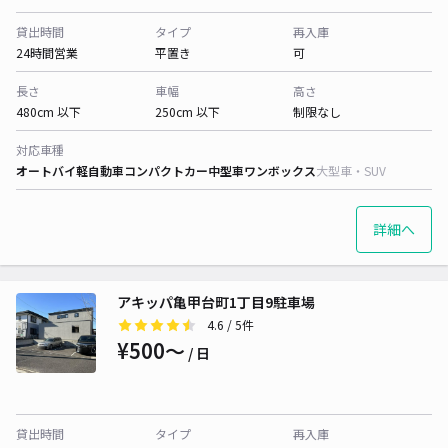
貸出時間
タイプ
再入庫
24時間営業
平置き
可
長さ
車幅
高さ
480cm 以下
250cm 以下
制限なし
対応車種
オートバイ
軽自動車
コンパクトカー
中型車
ワンボックス
大型車・SUV
詳細へ
アキッパ亀甲台町1丁目9駐車場
4.6
/ 5件
¥500〜
/ 日
貸出時間
タイプ
再入庫