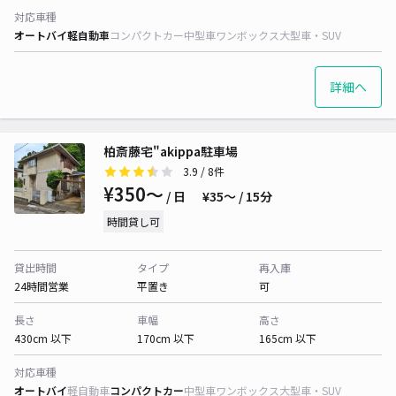
対応車種
オートバイ
軽自動車
コンパクトカー
中型車
ワンボックス
大型車・SUV
詳細へ
柏斎藤宅"akippa駐車場
3.9
/ 8件
¥350〜
/ 日
¥35〜 / 15分
時間貸し可
貸出時間
タイプ
再入庫
24時間営業
平置き
可
長さ
車幅
高さ
430cm 以下
170cm 以下
165cm 以下
対応車種
オートバイ
軽自動車
コンパクトカー
中型車
ワンボックス
大型車・SUV