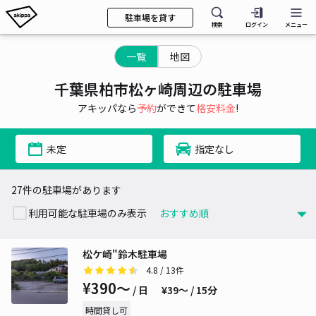
駐車場を貸す
検索
ログイン
メニュー
一覧
地図
千葉県柏市松ヶ崎周辺の駐車場
アキッパなら
予約
ができて
格安料金
!
未定
指定なし
27件の駐車場があります
利用可能な駐車場のみ表示
松ケ崎"鈴木駐車場
4.8
/ 13件
¥390〜
/ 日
¥39〜 / 15分
時間貸し可