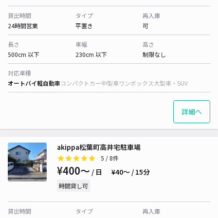
貸出時間
タイプ
再入庫
24時間営業
平置き
可
長さ
車幅
高さ
500cm 以下
230cm 以下
制限なし
対応車種
オートバイ
軽自動車
コンパクトカー
中型車
ワンボックス
大型車・SUV
詳細へ
akippa松葉町高井宅駐車場
5
/ 8件
¥400〜
/ 日
¥40〜 / 15分
時間貸し可
貸出時間
タイプ
再入庫