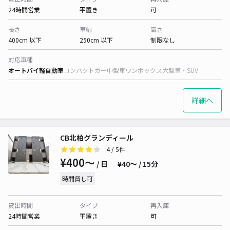
24時間営業
平置き
可
長さ
車幅
高さ
400cm 以下
250cm 以下
制限なし
対応車種
オートバイ
軽自動車
コンパクトカー
中型車
ワンボックス
大型車・SUV
詳細へ
CB北柏グランディール
4
/ 5件
¥400〜
/ 日
¥40〜 / 15分
時間貸し可
貸出時間
タイプ
再入庫
24時間営業
平置き
可