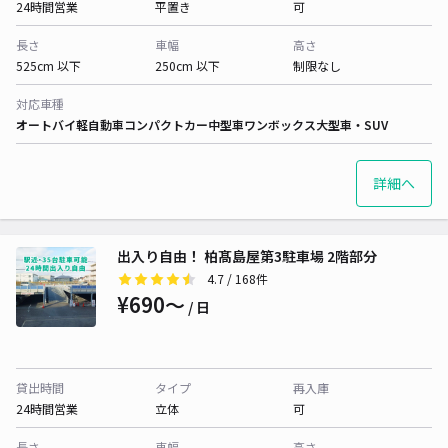
24時間営業
平置き
可
長さ
車幅
高さ
525cm 以下
250cm 以下
制限なし
対応車種
オートバイ
軽自動車
コンパクトカー
中型車
ワンボックス
大型車・SUV
詳細へ
出入り自由！ 柏髙島屋第3駐車場 2階部分
4.7
/ 168件
¥690〜
/ 日
貸出時間
タイプ
再入庫
24時間営業
立体
可
長さ
車幅
高さ