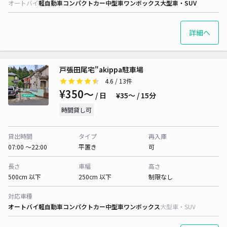
オートバイ
軽自動車
コンパクトカー
中型車
ワンボックス
大型車・SUV
詳細へ
戸張田尾宅"akippa駐車場
4.6
/ 13件
¥350〜
/ 日
¥35〜 / 15分
時間貸し可
貸出時間
タイプ
再入庫
07:00 〜22:00
平置き
可
長さ
車幅
高さ
500cm 以下
250cm 以下
制限なし
対応車種
オートバイ
軽自動車
コンパクトカー
中型車
ワンボックス
大型車・SUV