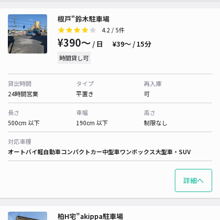
根戸"鈴木駐車場
4.2
/ 5件
¥390〜
/ 日
¥39〜 / 15分
時間貸し可
貸出時間
タイプ
再入庫
24時間営業
平置き
可
長さ
車幅
高さ
500cm 以下
190cm 以下
制限なし
対応車種
オートバイ
軽自動車
コンパクトカー
中型車
ワンボックス
大型車・SUV
詳細へ
柏H宅"akippa駐車場