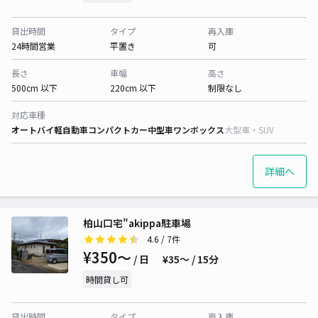
貸出時間
タイプ
再入庫
24時間営業
平置き
可
長さ
車幅
高さ
500cm 以下
220cm 以下
制限なし
対応車種
オートバイ
軽自動車
コンパクトカー
中型車
ワンボックス
大型車・SUV
詳細へ
柏山口宅"akippa駐車場
4.6
/ 7件
¥350〜
/ 日
¥35〜 / 15分
時間貸し可
貸出時間
タイプ
再入庫