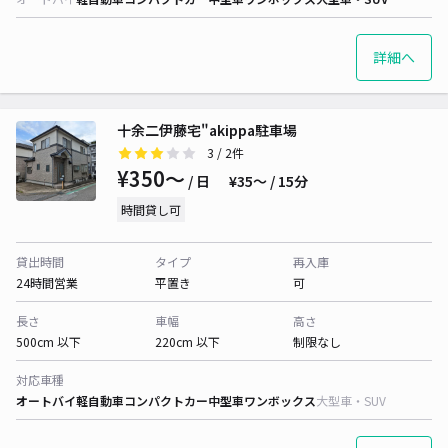
詳細へ
十余二伊藤宅"akippa駐車場
3
/ 2件
¥350〜
/ 日
¥35〜 / 15分
時間貸し可
貸出時間
タイプ
再入庫
24時間営業
平置き
可
長さ
車幅
高さ
500cm 以下
220cm 以下
制限なし
対応車種
オートバイ
軽自動車
コンパクトカー
中型車
ワンボックス
大型車・SUV