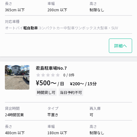
長さ
車幅
高さ
365cm 以下
200cm 以下
制限なし
対応車種
オートバイ
軽自動車
コンパクトカー
中型車
ワンボックス
大型車・SUV
詳細へ
君島駐車場No.7
0
/ 0件
¥500〜
/ 日
¥200〜 / 15分
時間貸し可
当日予約不可
貸出時間
タイプ
再入庫
24時間営業
平置き
可
長さ
車幅
高さ
480cm 以下
180cm 以下
制限なし