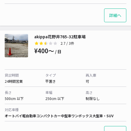
詳細へ
akippa花野井765-32駐車場
2.7
/ 3件
¥400〜
/ 日
貸出時間
タイプ
再入庫
24時間営業
平置き
可
長さ
車幅
高さ
500cm 以下
250cm 以下
制限なし
対応車種
オートバイ
軽自動車
コンパクトカー
中型車
ワンボックス
大型車・SUV