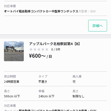
対応車種
オートバイ
軽自動車
コンパクトカー
中型車
ワンボックス
大型車・SUV
詳細へ
アップルパーク北柏駅前第4【B】
0
/ 0件
¥600〜
/ 日
貸出時間
タイプ
再入庫
24時間営業
平置き
可
長さ
車幅
高さ
500cm 以下
240cm 以下
制限なし
対応車種
オートバイ
軽自動車
コンパクトカー
中型車
ワンボックス
大型車・SUV