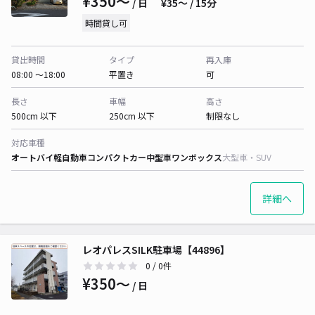
¥350〜
/ 日
¥35〜 / 15分
時間貸し可
貸出時間
タイプ
再入庫
08:00 〜18:00
平置き
可
長さ
車幅
高さ
500cm 以下
250cm 以下
制限なし
対応車種
オートバイ
軽自動車
コンパクトカー
中型車
ワンボックス
大型車・SUV
詳細へ
レオパレスSILK駐車場【44896】
0
/ 0件
¥350〜
/ 日