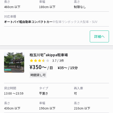
長さ
車幅
高さ
460cm 以下
180cm 以下
制限なし
対応車種
オートバイ
軽自動車
コンパクトカー
中型車
ワンボックス
大型車・SUV
詳細へ
柏玉川宅"akippa駐車場
3.7
/ 3件
¥350〜
/ 日
¥35〜 / 15分
時間貸し可
貸出時間
タイプ
再入庫
13:00 〜23:59
平置き
可
長さ
車幅
高さ
430cm 以下
190cm 以下
210cm 以下