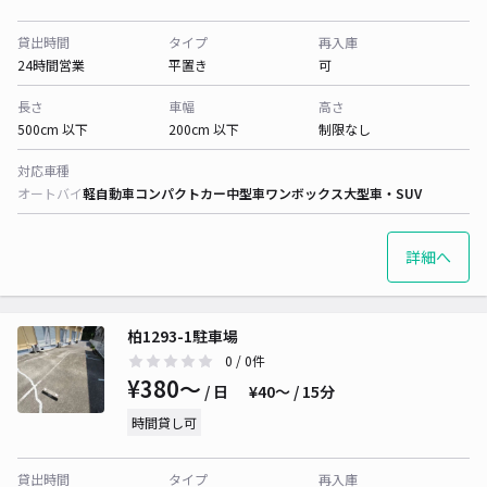
貸出時間
タイプ
再入庫
24時間営業
平置き
可
長さ
車幅
高さ
500cm 以下
200cm 以下
制限なし
対応車種
オートバイ
軽自動車
コンパクトカー
中型車
ワンボックス
大型車・SUV
詳細へ
柏1293-1駐車場
0
/ 0件
¥380〜
/ 日
¥40〜 / 15分
時間貸し可
貸出時間
タイプ
再入庫