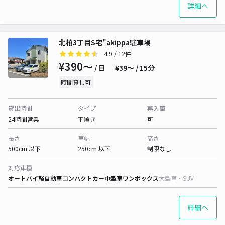
詳細へ
北柏3丁目S宅"akippa駐車場
4.9
/ 12件
¥390〜
/ 日
¥39〜 / 15分
時間貸し可
貸出時間
タイプ
再入庫
24時間営業
平置き
可
長さ
車幅
高さ
500cm 以下
250cm 以下
制限なし
対応車種
オートバイ
軽自動車
コンパクトカー
中型車
ワンボックス
大型車・SUV
詳細へ