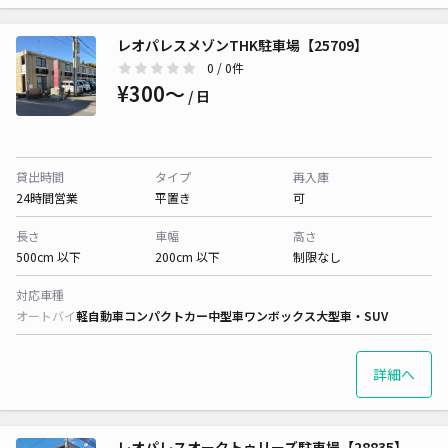
レオパレスメゾンTHK駐車場【25709】
0
/ 0件
¥300〜
/ 日
貸出時間
タイプ
再入庫
24時間営業
平置き
可
長さ
車幅
高さ
500cm 以下
200cm 以下
制限なし
対応車種
オートバイ
軽自動車
コンパクトカー
中型車
ワンボックス
大型車・SUV
詳細へ
レオパレスオークトゥリーズ駐車場【28835】