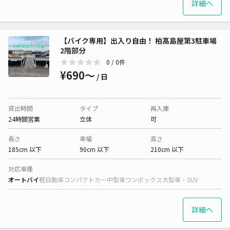
詳細へ
【バイク専用】出入り自由！ 柏髙島屋第3駐車場
2階部分
0
/ 0件
¥690〜
/ 日
貸出時間
タイプ
再入庫
24時間営業
立体
可
長さ
車幅
高さ
185cm 以下
90cm 以下
210cm 以下
対応車種
オートバイ
軽自動車
コンパクトカー
中型車
ワンボックス
大型車・SUV
詳細へ