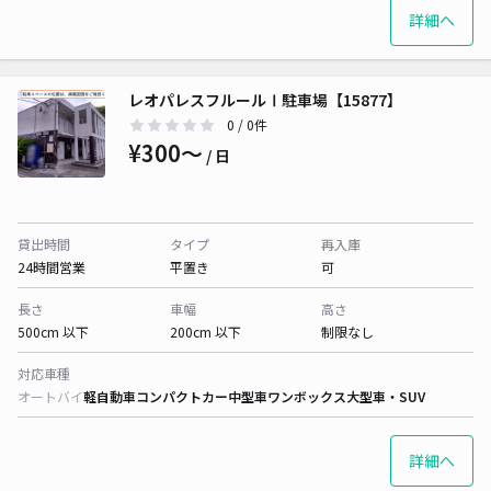
詳細へ
レオパレスフルールⅠ駐車場【15877】
0
/ 0件
¥300〜
/ 日
貸出時間
タイプ
再入庫
24時間営業
平置き
可
長さ
車幅
高さ
500cm 以下
200cm 以下
制限なし
対応車種
オートバイ
軽自動車
コンパクトカー
中型車
ワンボックス
大型車・SUV
詳細へ