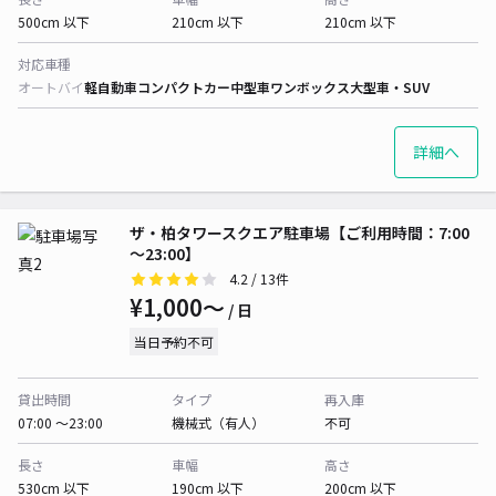
500cm 以下
210cm 以下
210cm 以下
対応車種
オートバイ
軽自動車
コンパクトカー
中型車
ワンボックス
大型車・SUV
詳細へ
ザ・柏タワースクエア駐車場【ご利用時間：7:00
～23:00】
4.2
/ 13件
¥1,000〜
/ 日
当日予約不可
貸出時間
タイプ
再入庫
07:00 〜23:00
機械式（有人）
不可
長さ
車幅
高さ
530cm 以下
190cm 以下
200cm 以下