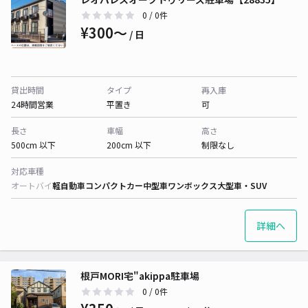
0
/ 0件
¥300〜
/ 日
貸出時間
タイプ
再入庫
24時間営業
平置き
可
長さ
車幅
高さ
500cm 以下
200cm 以下
制限なし
対応車種
オートバイ
軽自動車
コンパクトカー
中型車
ワンボックス
大型車・SUV
詳細へ
根戸MORI宅"akippa駐車場
0
/ 0件