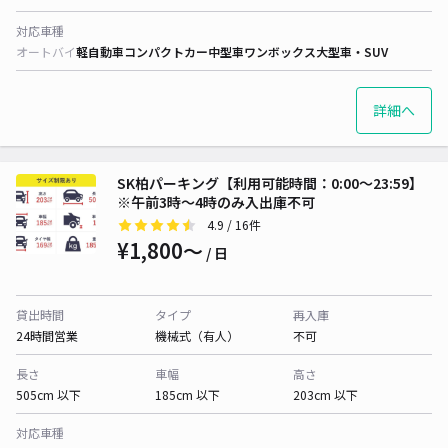
対応車種
オートバイ
軽自動車
コンパクトカー
中型車
ワンボックス
大型車・SUV
詳細へ
SK柏パーキング【利用可能時間：0:00〜23:59】
※午前3時〜4時のみ入出庫不可
4.9
/ 16件
¥1,800〜
/ 日
貸出時間
タイプ
再入庫
24時間営業
機械式（有人）
不可
長さ
車幅
高さ
505cm 以下
185cm 以下
203cm 以下
対応車種