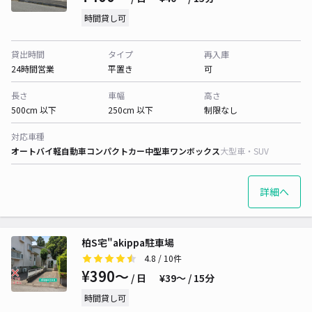
時間貸し可
貸出時間
タイプ
再入庫
24時間営業
平置き
可
長さ
車幅
高さ
500cm 以下
250cm 以下
制限なし
対応車種
オートバイ
軽自動車
コンパクトカー
中型車
ワンボックス
大型車・SUV
詳細へ
柏S宅"akippa駐車場
4.8
/ 10件
¥390〜
/ 日
¥39〜 / 15分
時間貸し可