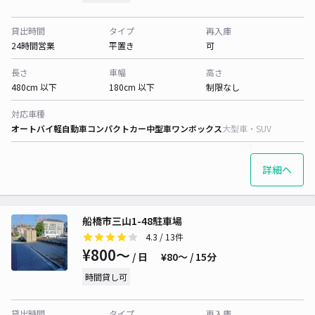
貸出時間
タイプ
再入庫
24時間営業
平置き
可
長さ
車幅
高さ
480cm 以下
180cm 以下
制限なし
対応車種
オートバイ
軽自動車
コンパクトカー
中型車
ワンボックス
大型車・SUV
詳細へ
船橋市三山1-48駐車場
4.3
/ 13件
¥800〜
/ 日
¥80〜 / 15分
時間貸し可
貸出時間
タイプ
再入庫