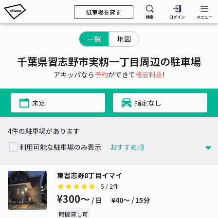
駐車場を貸す
検索
ログイン
メニュー
一覧
地図
千葉県習志野市実籾一丁目周辺の駐車場
アキッパなら
予約
ができて
格安料金
!
未定
指定なし
4件の駐車場があります
利用可能な駐車場のみ表示
東習志野8丁目イマイ
5
/ 2件
¥300〜
/ 日
¥40〜 / 15分
時間貸し可