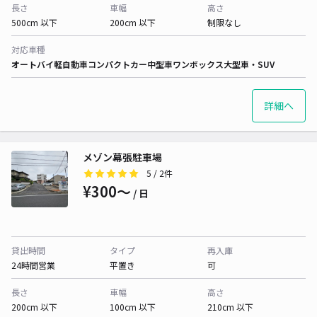
長さ
車幅
高さ
500cm 以下
200cm 以下
制限なし
対応車種
オートバイ
軽自動車
コンパクトカー
中型車
ワンボックス
大型車・SUV
詳細へ
メゾン幕張駐車場
5
/ 2件
¥300〜
/ 日
貸出時間
タイプ
再入庫
24時間営業
平置き
可
長さ
車幅
高さ
200cm 以下
100cm 以下
210cm 以下