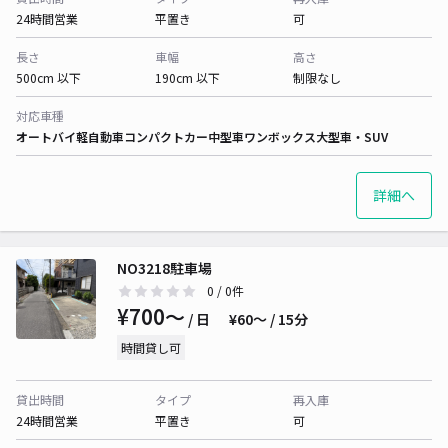
24時間営業
平置き
可
長さ
車幅
高さ
500cm 以下
190cm 以下
制限なし
対応車種
オートバイ
軽自動車
コンパクトカー
中型車
ワンボックス
大型車・SUV
詳細へ
NO3218駐車場
0
/ 0件
¥700〜
/ 日
¥60〜 / 15分
時間貸し可
貸出時間
タイプ
再入庫
24時間営業
平置き
可