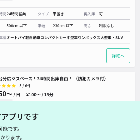
時間
24時間営業
タイプ
平置き
再入庫
可
500cm 以下
車幅
230cm 以下
高さ
制限なし
車種
オートバイ
軽自動車
コンパクトカー
中型車
ワンボックス
大型車・SUV
詳細へ
台分広々スペース！24時間出庫自由！ （防犯カメラ付）
5
/ 6件
50〜
/ 日
¥100〜 / 15分
貸し可
アアプリです
時間
24時間営業
タイプ
平置き
再入庫
可
可能です。
500cm 以下
車幅
400cm 以下
高さ
制限なし
かります。