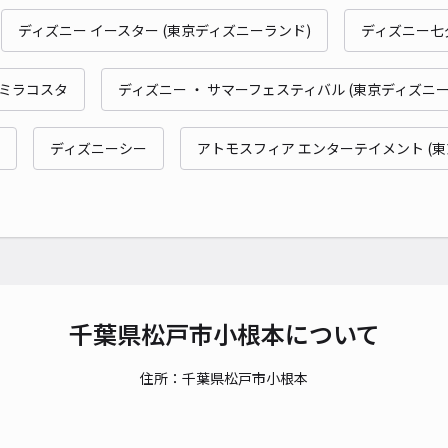
時間
ディズニー イースター (東京ディズニーランド)
ディズニー七
貸出
ミラコスタ
ディズニー ・ サマーフェスティバル (東京ディズニー
長さ
対応
ディズニーシー
アトモスフィア エンターテイメント (
レオ
¥5
千葉県松戸市小根本について
住所：千葉県松戸市小根本
貸出
長さ