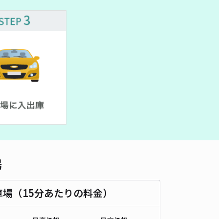
車種
オートバイ
軽自動車
コンパクトカー
中型車
ワンボックス
大型車・SUV
詳細へ
ビルガレージ駐車場
0
/ 0件
,000〜
/ 日
予約不可
時間
07:00 〜22:00
タイプ
平置き
再入庫
不可
500cm 以下
車幅
190cm 以下
高さ
200cm 以下
場
車種
オートバイ
軽自動車
コンパクトカー
中型車
ワンボックス
大型車・SUV
車場（15分あたりの料金）
詳細へ