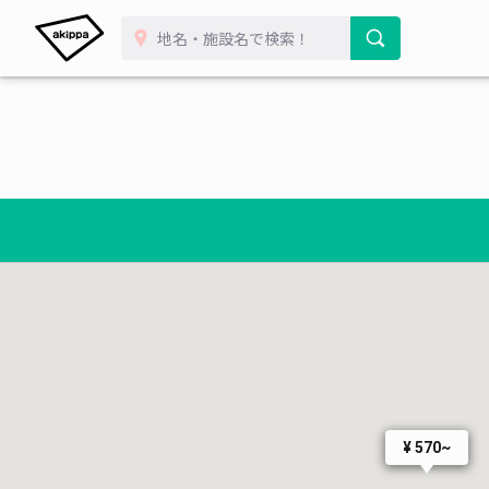
¥ 570~