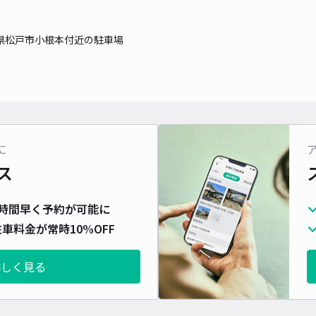
対応
県松戸市小根本付近の駐車場
東金
¥5
に
時間
ス
貸出
時間早く予約が可能に
車料金が常時10%OFF
長さ
対応
詳しく見る