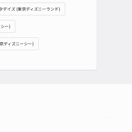
貸し可
夕デイズ (東京ディズニーランド)
時間
24時間営業
タイプ
平置き
再入庫
可
シー)
500cm 以下
車幅
190cm 以下
高さ
制限なし
車種
オートバイ
軽自動車
コンパクトカー
中型車
ワンボックス
大型車・SUV
東京ディズニーシー)
詳細へ
パレスワールド稔台駐車場【13265】
5
/ 1件
00〜
/ 日
時間
24時間営業
タイプ
平置き
再入庫
可
500cm 以下
車幅
200cm 以下
高さ
制限なし