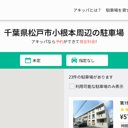
アキッパとは？
駐車場を貸
¥ 300~
千葉県松戸市小根本周辺の駐車場
アキッパなら
予約
ができて
格安料金
!
¥ 400~
未定
指定なし
23件の駐車場があります
利用可能な駐車場のみ表示
¥ 400~
第7
¥ 400~
¥5
¥
時間