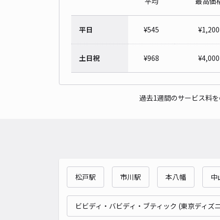
平均
最高価
平日
¥
545
¥
1,200
土日祝
¥
968
¥
4,000
過去1週間のサービス料
松戸駅
市川駅
本八幡
中
ビビディ・バビディ・ブティック (東京ディズ