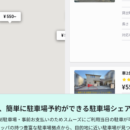
貸出
¥ 500~
¥ 550~
長さ
対応
¥ 500~
¥ 400~
車2
¥5
時間
、簡単に駐車場予約ができる駐車場シェ
貸出
制駐車場・事前お支払いのためスムーズにご利用当日の駐車が
長さ
キッパの持つ豊富な駐車場拠点から、目的地に近い駐車場が見つ