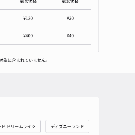
最高価格
最安価格
県松戸市岩瀬116-22駐車場
3
/ 1件
¥
120
¥
30
60〜
/ 日
¥76〜 / 15分
貸し可
¥
400
¥
40
時間
24時間営業
タイプ
平置き
再入庫
可
対象に含まれていません。
500cm 以下
車幅
190cm 以下
高さ
制限なし
車種
オートバイ
軽自動車
コンパクトカー
中型車
ワンボックス
大型車・SUV
詳細へ
C24Hクイックパーキング松戸駅前
3.7
/ 25件
,000〜
ド ドリームライツ
ディズニーランド
/ 日
¥100〜 / 15分