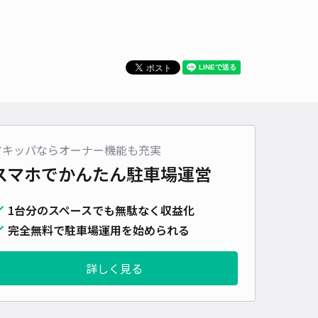
車種
オートバイ
軽自動車
コンパクトカー
中型車
ワンボックス
大型車・SUV
詳細へ
町8丁目20-8☆アキッパ駐車場
5
/ 4件
00〜
/ 日
¥50〜 / 15分
アキッパならオーナー機能も充実
貸し可
スマホでかんたん
駐車場運営
時間
24時間営業
タイプ
平置き
再入庫
可
1台分のスペースでも無駄なく収益化
完全無料で駐車場運用を始められる
480cm 以下
車幅
180cm 以下
高さ
210cm 以下
車種
オートバイ
軽自動車
コンパクトカー
中型車
ワンボックス
大型車・SUV
詳しく見る
詳細へ