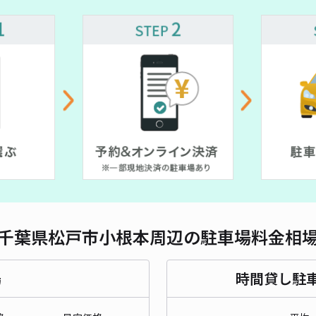
対応
松戸
¥2
当日
貸出
長さ
千葉県松戸市小根本周辺の駐車場料金相
対応
場
時間貸し駐