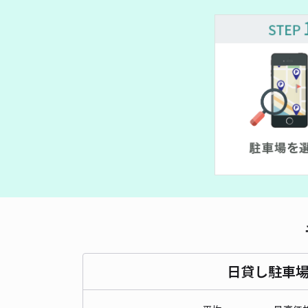
~
日貸し駐車