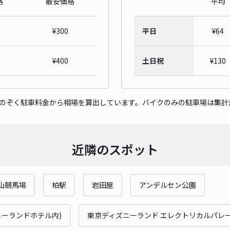
格
最安価格
平均
千葉
¥
300
平日
¥
64
¥7
時間
¥
400
土日祝
¥
130
貸出
をのぞく駐車料金から相場を算出しています。バイクのみの駐車場は集計
長さ
対応
近隣のスポット
山競馬場
柏駅
岩田屋
アンデルセン公園
NP
¥1
ニーランドホテル内)
東京ディズニーランド エレクトリカルパレー