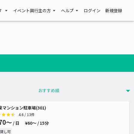
す
イベント興行主の方
ヘルプ
ログイン
新規登録
泉マンション駐車場(301)
4.6
/ 13件
70〜
/ 日
¥60〜 / 15分
 440~
貸し可