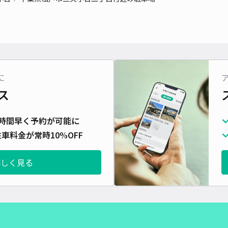
対応
に
レオ
ス
¥5
時間早く予約が可能に
車料金が常時10%OFF
貸出
詳しく見る
長さ
対応