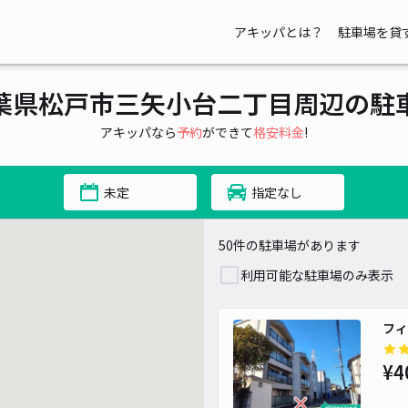
アキッパとは？
駐車場を貸
葉県松戸市三矢小台二丁目周辺の駐
アキッパなら
予約
ができて
格安料金
!
未定
指定なし
50件の駐車場があります
利用可能な駐車場のみ表示
フィ
¥4