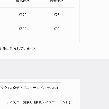
最高価格
最安価格
切559-10☆アキッパ駐車場
0
/ 0件
¥
120
¥
25
00〜
/ 日
予約不可
¥
500
¥
30
時間
24時間営業
タイプ
平置き
再入庫
可
対象に含まれていません。
480cm 以下
車幅
200cm 以下
高さ
230cm 以下
車種
オートバイ
軽自動車
コンパクトカー
中型車
ワンボックス
大型車・SUV
詳細へ
ック (東京ディズニーランドホテル内)
切507☆アキッパ駐車場
0
/ 0件
00〜
ディズニー夏祭り (東京ディズニーランド)
/ 日
¥50〜 / 15分