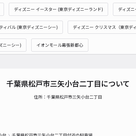
時間
ディズニー イースター (東京ディズニーランド)
ディズニ
貸出
ティバル (東京ディズニーシー)
ディズニー クリスマス（東京デ
長さ
対応
ズニーシー)
イオンモール幕張新都心
[f
千葉県松戸市三矢小台二丁目について
¥5
住所：千葉県松戸市三矢小台二丁目
時間
貸出
長さ
小台
千葉県松戸市三矢小台二丁目付近の駐車場