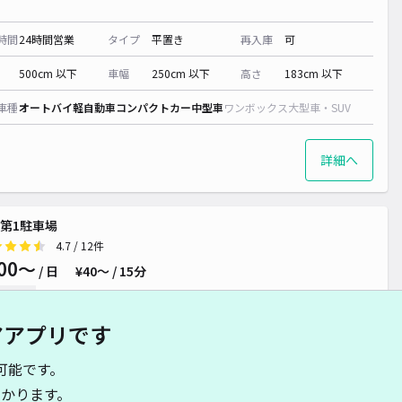
時間
24時間営業
タイプ
平置き
再入庫
可
500cm 以下
車幅
250cm 以下
高さ
183cm 以下
車種
オートバイ
軽自動車
コンパクトカー
中型車
ワンボックス
大型車・SUV
詳細へ
第1駐車場
4.7
/ 12件
00〜
/ 日
¥40〜 / 15分
貸し可
アアプリです
時間
24時間営業
タイプ
平置き
再入庫
可
可能です。
500cm 以下
車幅
250cm 以下
高さ
制限なし
かります。