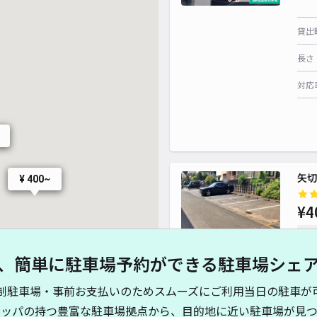
貸出
長さ
対応
矢切
¥ 400~
¥4
時間
、簡単に駐車場予約ができる駐車場シェ
貸出
制駐車場・事前お支払いのためスムーズにご利用当日の駐車が
長さ
キッパの持つ豊富な駐車場拠点から、目的地に近い駐車場が見つ