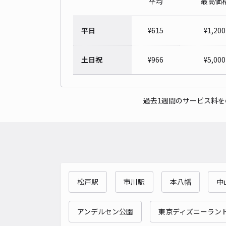
平均
最高価
平日
¥
615
¥
1,200
土日祝
¥
966
¥
5,000
過去1週間のサービス料
松戸駅
市川駅
本八幡
中
アンデルセン公園
東京ディズニーランド