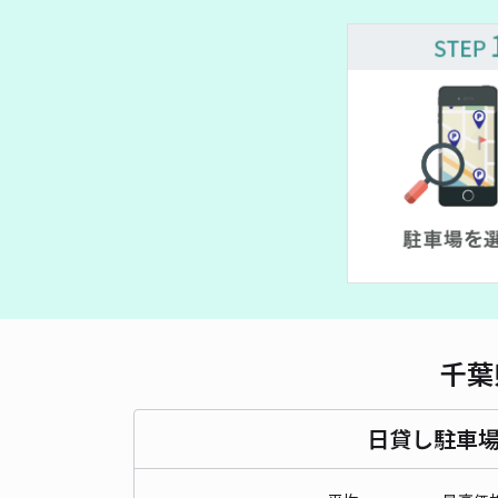
00~
¥ 800~
¥ 500~
¥ 400~
千葉
日貸し駐車