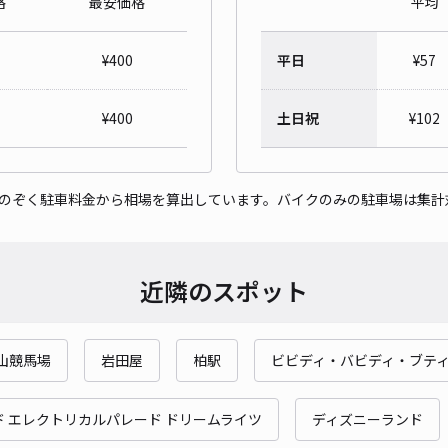
格
最安価格
平均
中矢
¥
400
平日
¥
57
¥5
当日
¥
400
土日祝
¥
102
貸出
をのぞく駐車料金から相場を算出しています。バイクのみの駐車場は集計
長さ
対応
近隣のスポット
山競馬場
岩田屋
柏駅
ビビディ・バビディ・ブティ
下矢
¥5
 エレクトリカルパレード ドリームライツ
ディズニーランド