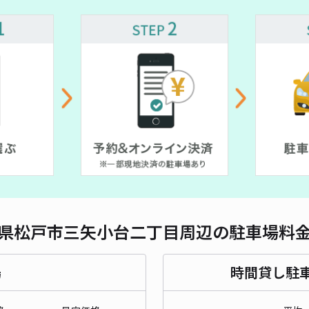
対応
¥ 600~
中国
¥ 700~
¥ 600~
¥ 500~
¥4
貸出
長さ
県松戸市三矢小台二丁目周辺の駐車場料
対応
場
時間貸し駐