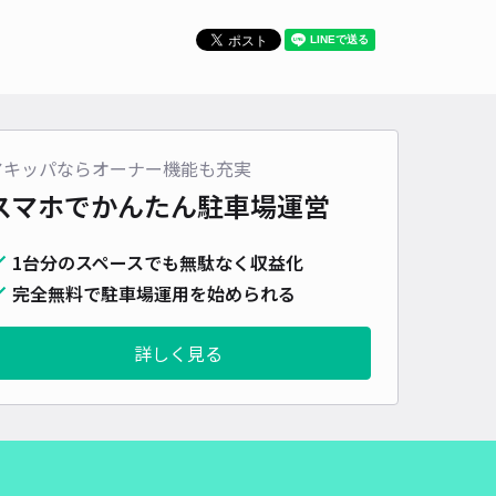
車種
オートバイ
軽自動車
コンパクトカー
中型車
ワンボックス
大型車・SUV
詳細へ
アキッパならオーナー機能も充実
パレスオクシム駐車場【45793】
スマホでかんたん
駐車場運営
0
/ 0件
00〜
/ 日
1台分のスペースでも無駄なく収益化
完全無料で駐車場運用を始められる
時間
24時間営業
タイプ
平置き
再入庫
可
詳しく見る
460cm 以下
車幅
180cm 以下
高さ
制限なし
車種
オートバイ
軽自動車
コンパクトカー
中型車
ワンボックス
大型車・SUV
詳細へ