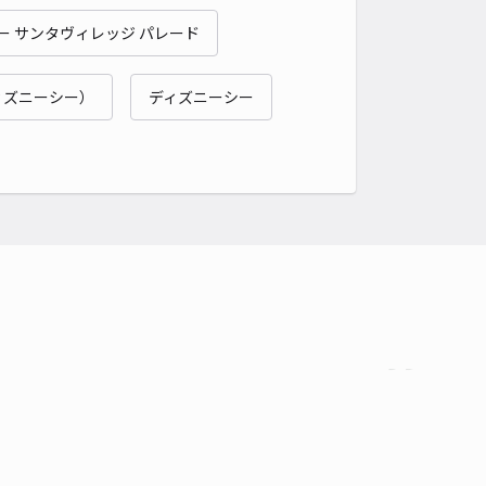
貸し可
ー サンタヴィレッジ パレード
時間
24時間営業
タイプ
平置き
再入庫
可
ィズニーシー）
ディズニーシー
500cm 以下
車幅
250cm 以下
高さ
制限なし
車種
オートバイ
軽自動車
コンパクトカー
中型車
ワンボックス
大型車・SUV
詳細へ
904f]北国分1丁目☆個宅アキッパ駐車場
0
/ 0件
00〜
/ 日
¥50〜 / 15分
貸し可
時間
24時間営業
タイプ
平置き
再入庫
可
400cm 以下
車幅
220cm 以下
高さ
210cm 以下