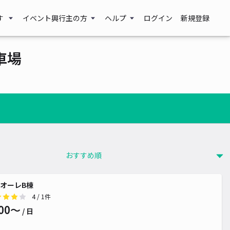
す
イベント興行主の方
ヘルプ
ログイン
新規登録
車場
オーレB棟
4
/ 1件
00〜
/ 日