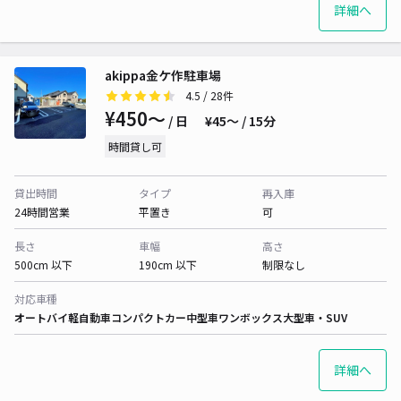
詳細へ
akippa金ケ作駐車場
4.5
/ 28件
¥450〜
/ 日
¥45〜 / 15分
時間貸し可
貸出時間
タイプ
再入庫
24時間営業
平置き
可
長さ
車幅
高さ
500cm 以下
190cm 以下
制限なし
対応車種
オートバイ
軽自動車
コンパクトカー
中型車
ワンボックス
大型車・SUV
詳細へ