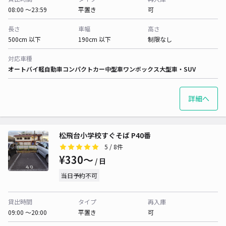
08:00 〜23:59
平置き
可
長さ
車幅
高さ
500cm 以下
190cm 以下
制限なし
対応車種
オートバイ
軽自動車
コンパクトカー
中型車
ワンボックス
大型車・SUV
詳細へ
松飛台小学校すぐそば P40番
5
/ 8件
¥330〜
/ 日
当日予約不可
貸出時間
タイプ
再入庫
09:00 〜20:00
平置き
可