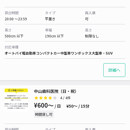
貸出時間
タイプ
再入庫
20:00 〜23:59
平置き
可
長さ
車幅
高さ
500cm 以下
190cm 以下
制限なし
対応車種
オートバイ
軽自動車
コンパクトカー
中型車
ワンボックス
大型車・SUV
詳細へ
中山歯科医院（日・祝）
4
/ 4件
¥600〜
/ 日
¥50〜 / 15分
時間貸し可
貸出時間
タイプ
再入庫