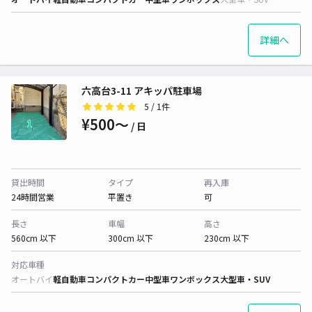
詳細へ
六高台3-11 アキッパ駐車場
5
/ 1件
¥500〜
/ 日
貸出時間
タイプ
再入庫
24時間営業
平置き
可
長さ
車幅
高さ
560cm 以下
300cm 以下
230cm 以下
対応車種
オートバイ
軽自動車
コンパクトカー
中型車
ワンボックス
大型車・SUV