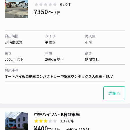
0
/ 0件
¥350〜
/ 日
貸出時間
タイプ
再入庫
24時間営業
平置き
不可
長さ
車幅
高さ
500cm 以下
260cm 以下
制限なし
対応車種
オートバイ
軽自動車
コンパクトカー
中型車
ワンボックス
大型車・SUV
詳細へ
中野ハイツA・B棟駐車場
3.3
/ 6件
¥400〜
/ 日
¥40〜 / 15分