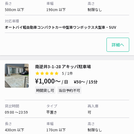
長さ
車幅
高さ
500cm 以下
190cm 以下
制限なし
対応車種
オートバイ
軽自動車
コンパクトカー
中型車
ワンボックス
大型車・SUV
詳細へ
南逆井3-1-28 アキッパ駐車場
5
/ 1件
¥1,000〜
/ 日
¥50〜 / 15分
時間貸し可
当日予約不可
貸出時間
タイプ
再入庫
09:00 〜23:59
平置き
可
長さ
車幅
高さ
430cm 以下
170cm 以下
制限なし