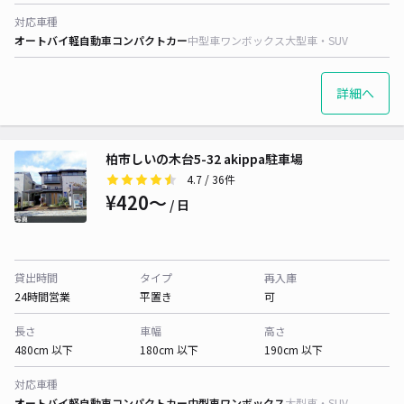
対応車種
オートバイ
軽自動車
コンパクトカー
中型車
ワンボックス
大型車・SUV
詳細へ
柏市しいの木台5-32 akippa駐車場
4.7
/ 36件
¥420〜
/ 日
貸出時間
タイプ
再入庫
24時間営業
平置き
可
長さ
車幅
高さ
480cm 以下
180cm 以下
190cm 以下
対応車種
オートバイ
軽自動車
コンパクトカー
中型車
ワンボックス
大型車・SUV