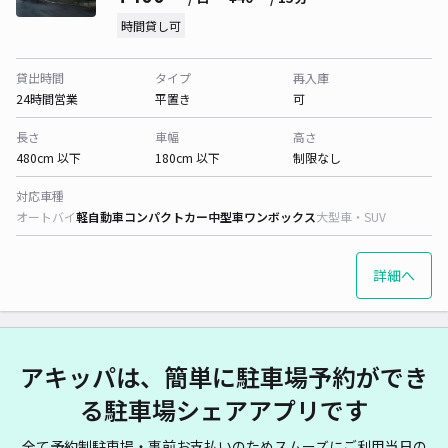
時間貸し可
貸出時間
タイプ
再入庫
24時間営業
平置き
可
長さ
車幅
高さ
480cm 以下
180cm 以下
制限なし
対応車種
オートバイ
軽自動車
コンパクトカー
中型車
ワンボックス
大型車・SUV
詳細へ
アキッパは、簡単に駐車場予約ができ
る駐車場シェアアプリです
全て予約制駐車場・事前お支払いのためスムーズにご利用当日の