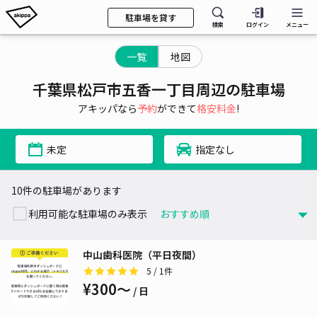
駐車場を貸す
検索
ログイン
メニュー
一覧
地図
千葉県松戸市五香一丁目周辺の駐車場
アキッパなら
予約
ができて
格安料金
!
未定
指定なし
10件の駐車場があります
利用可能な駐車場のみ表示
中山歯科医院（平日夜間）
5
/ 1件
¥300〜
/ 日