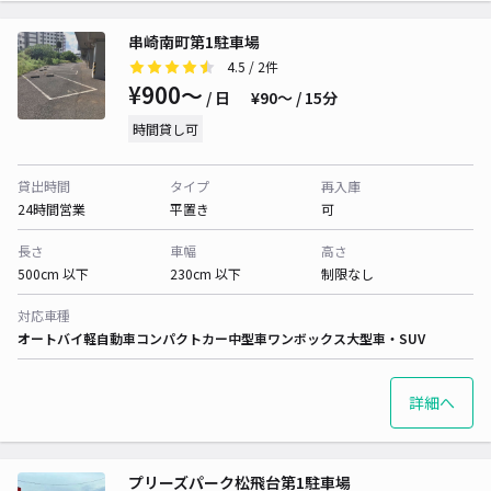
串崎南町第1駐車場
4.5
/ 2件
¥900〜
/ 日
¥90〜 / 15分
時間貸し可
貸出時間
タイプ
再入庫
24時間営業
平置き
可
長さ
車幅
高さ
500cm 以下
230cm 以下
制限なし
対応車種
オートバイ
軽自動車
コンパクトカー
中型車
ワンボックス
大型車・SUV
詳細へ
プリーズパーク松飛台第1駐車場