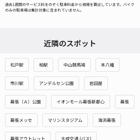
過去1週間のサービス料をのぞく駐車料金から相場を算出しています。バイク
のみの駐車場は集計対象に含まれていません。
近隣のスポット
松戸駅
柏駅
中山競馬場
本八幡
市川駅
アンデルセン公園
岩田屋
幕張（Ａ）公園
イオンモール幕張新都心
幕張
幕張メッセ
マリンスタジアム
海浜幕張
幕張アウトレット
大成交通 (バス)