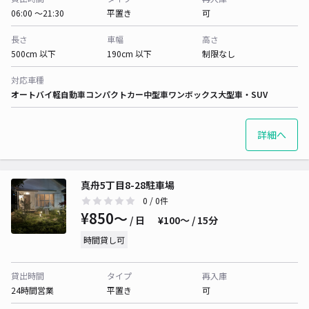
06:00 〜21:30
平置き
可
長さ
車幅
高さ
500cm 以下
190cm 以下
制限なし
対応車種
オートバイ
軽自動車
コンパクトカー
中型車
ワンボックス
大型車・SUV
詳細へ
真舟5丁目8-28駐車場
0
/ 0件
¥850〜
/ 日
¥100〜 / 15分
時間貸し可
貸出時間
タイプ
再入庫
24時間営業
平置き
可