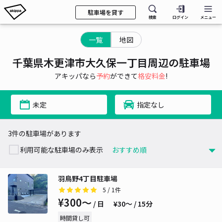
駐車場を貸す
検索
ログイン
メニュー
一覧
地図
千葉県木更津市大久保一丁目周辺の駐車場
アキッパなら
予約
ができて
格安料金
!
未定
指定なし
3件の駐車場があります
利用可能な駐車場のみ表示
羽鳥野4丁目駐車場
5
/ 1件
¥300〜
/ 日
¥30〜 / 15分
時間貸し可