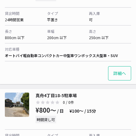
貸出時間
タイプ
再入庫
24時間営業
平置き
可
長さ
車幅
高さ
800cm 以下
200cm 以下
250cm 以下
対応車種
オートバイ
軽自動車
コンパクトカー
中型車
ワンボックス
大型車・SUV
詳細へ
真舟4丁目18-5駐車場
0
/ 0件
¥800〜
/ 日
¥100〜 / 15分
時間貸し可
貸出時間
タイプ
再入庫