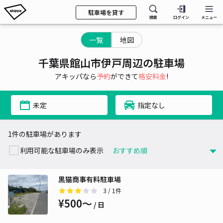
駐車場を貸す
検索
ログイン
メニュー
一覧
地図
千葉県館山市伊戸周辺の駐車場
アキッパなら
予約
ができて
格安料金
!
未定
指定なし
1件の駐車場があります
利用可能な駐車場のみ表示
黒猫商事有料駐車場
3
/ 1件
¥500〜
/ 日