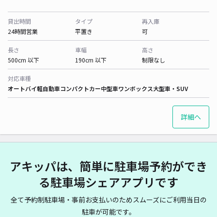
貸出時間
タイプ
再入庫
24時間営業
平置き
可
長さ
車幅
高さ
500cm 以下
190cm 以下
制限なし
対応車種
オートバイ
軽自動車
コンパクトカー
中型車
ワンボックス
大型車・SUV
詳細へ
アキッパは、簡単に駐車場予約ができ
る駐車場シェアアプリです
全て予約制駐車場・事前お支払いのためスムーズにご利用当日の
駐車が可能です。