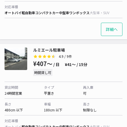
対応車種
オートバイ
軽自動車
コンパクトカー
中型車
ワンボックス
大型車・SUV
詳細へ
ルミエール駐車場
4.9
/ 9件
¥407〜
/ 日
¥41〜 / 15分
時間貸し可
貸出時間
タイプ
再入庫
24時間営業
平置き
可
長さ
車幅
高さ
480cm 以下
180cm 以下
制限なし
対応車種
オートバイ
軽自動車
コンパクトカー
中型車
ワンボックス
大型車・SUV