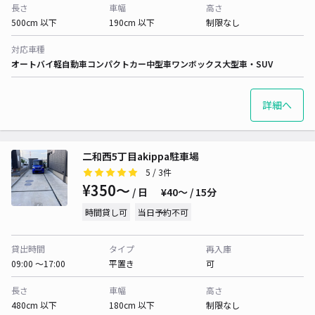
長さ
車幅
高さ
500cm 以下
190cm 以下
制限なし
対応車種
オートバイ
軽自動車
コンパクトカー
中型車
ワンボックス
大型車・SUV
詳細へ
二和西5丁目akippa駐車場
5
/ 3件
¥350〜
/ 日
¥40〜 / 15分
時間貸し可
当日予約不可
貸出時間
タイプ
再入庫
09:00 〜17:00
平置き
可
長さ
車幅
高さ
480cm 以下
180cm 以下
制限なし