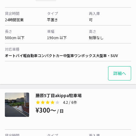
貸出時間
タイプ
再入庫
24時間営業
平置き
可
長さ
車幅
高さ
500cm 以下
190cm 以下
制限なし
対応車種
オートバイ
軽自動車
コンパクトカー
中型車
ワンボックス
大型車・SUV
詳細へ
藤原5丁目akippa駐車場
4.2
/ 6件
¥300〜
/ 日
貸出時間
タイプ
再入庫