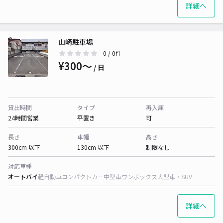
詳細へ
山崎駐車場
0
/ 0件
¥300〜
/ 日
貸出時間
タイプ
再入庫
24時間営業
平置き
可
長さ
車幅
高さ
300cm 以下
130cm 以下
制限なし
対応車種
オートバイ
軽自動車
コンパクトカー
中型車
ワンボックス
大型車・SUV
詳細へ