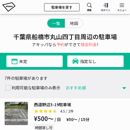
駐車場を貸す
検索
ログイン
メニュー
一覧
地図
千葉県船橋市丸山四丁目周辺の駐車場
アキッパなら
予約
ができて
格安料金
!
未定
指定なし
7件の駐車場があります
利用可能な駐車場のみ表示
西道野辺3-19駐車場
4.5
/ 2件
¥500〜
/ 日
¥50〜 / 15分
時間貸し可