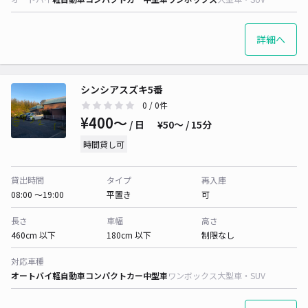
詳細へ
シンシアスズキ5番
0
/ 0件
¥400〜
/ 日
¥50〜 / 15分
時間貸し可
貸出時間
タイプ
再入庫
08:00 〜19:00
平置き
可
長さ
車幅
高さ
460cm 以下
180cm 以下
制限なし
対応車種
オートバイ
軽自動車
コンパクトカー
中型車
ワンボックス
大型車・SUV