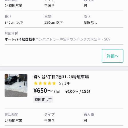
24時間営業
平置き
可
長さ
車幅
高さ
340cm 以下
150cm 以下
制限なし
対応車種
オートバイ
軽自動車
コンパクトカー
中型車
ワンボックス
大型車・SUV
詳細へ
鎌ケ谷3丁目7番31-26号駐車場
5
/ 1件
¥650〜
/ 日
¥100〜 / 15分
時間貸し可
貸出時間
タイプ
再入庫
24時間営業
平置き
可