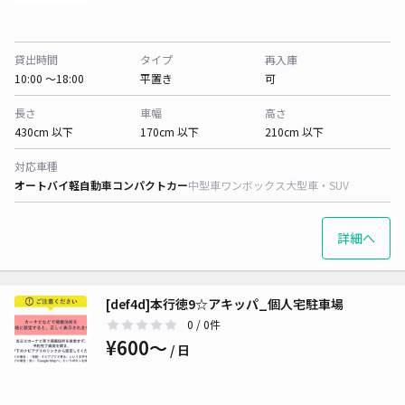
貸出時間
タイプ
再入庫
10:00 〜18:00
平置き
可
長さ
車幅
高さ
430cm 以下
170cm 以下
210cm 以下
対応車種
オートバイ
軽自動車
コンパクトカー
中型車
ワンボックス
大型車・SUV
詳細へ
[def4d]本行徳9☆アキッパ_個人宅駐車場
0
/ 0件
¥600〜
/ 日