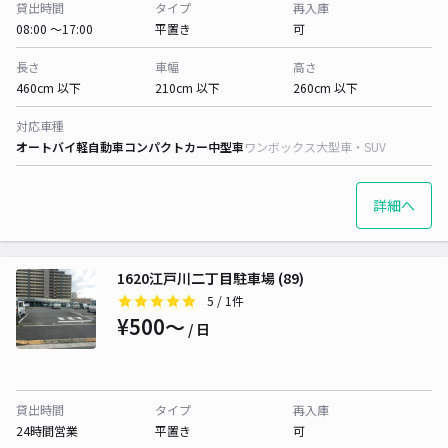
貸出時間
タイプ
再入庫
08:00 〜17:00
平置き
可
長さ
車幅
高さ
460cm 以下
210cm 以下
260cm 以下
対応車種
オートバイ
軽自動車
コンパクトカー
中型車
ワンボックス
大型車・SUV
詳細へ
1620江戸川二丁目駐車場 (89)
5
/ 1件
¥500〜
/ 日
貸出時間
タイプ
再入庫
24時間営業
平置き
可