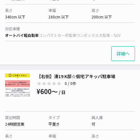
長さ
車幅
高さ
340cm 以下
160cm 以下
200cm 以下
対応車種
オートバイ
軽自動車
コンパクトカー
中型車
ワンボックス
大型車・SUV
詳細へ
【右側】湊19 K邸☆個宅アキッパ駐車場
0
/ 0件
¥600〜
/ 日
貸出時間
タイプ
再入庫
24時間営業
平置き
可
長さ
車幅
高さ