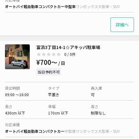
オートバイ
軽自動車
コンパクトカー
中型車
ワンボックス
大型車・SUV
詳細へ
富浜3丁目14-1☆アキッパ駐車場
0
/ 0件
¥700〜
/ 日
当日予約不可
貸出時間
タイプ
再入庫
09:00 〜16:00
平置き
可
長さ
車幅
高さ
430cm 以下
170cm 以下
制限なし
対応車種
オートバイ
軽自動車
コンパクトカー
中型車
ワンボックス
大型車・SUV