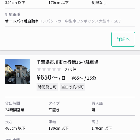
340cm 以下
170cm 以下
制限なし
対応車種
オートバイ
軽自動車
コンパクトカー
中型車
ワンボックス
大型車・SUV
詳細へ
千葉県市川市本行徳36-7駐車場
0
/ 0件
¥650〜
/ 日
¥65〜 / 15分
時間貸し可
当日予約不可
貸出時間
タイプ
再入庫
24時間営業
平置き
可
長さ
車幅
高さ
460cm 以下
180cm 以下
170cm 以下
対応車種