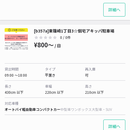
詳細へ
[b357a]東篠崎1丁目3☆個宅アキッパ駐車場
0
/ 0件
¥800〜
/ 日
貸出時間
タイプ
再入庫
09:00 〜18:00
平置き
可
長さ
車幅
高さ
430cm 以下
220cm 以下
210cm 以下
対応車種
オートバイ
軽自動車
コンパクトカー
中型車
ワンボックス
大型車・SUV
詳細へ