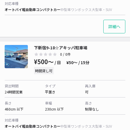
対応車種
オートバイ
軽自動車
コンパクトカー
中型車
ワンボックス
大型車・SUV
詳細へ
下新宿9-18☆アキッパ駐車場
0
/ 0件
¥500〜
/ 日
¥50〜 / 15分
時間貸し可
貸出時間
タイプ
再入庫
24時間営業
平置き
可
長さ
車幅
高さ
460cm 以下
230cm 以下
制限なし
対応車種
オートバイ
軽自動車
コンパクトカー
中型車
ワンボックス
大型車・SUV