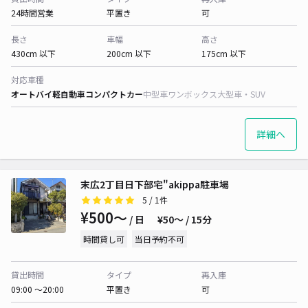
24時間営業
平置き
可
長さ
車幅
高さ
430cm 以下
200cm 以下
175cm 以下
対応車種
オートバイ
軽自動車
コンパクトカー
中型車
ワンボックス
大型車・SUV
詳細へ
末広2丁目日下部宅"akippa駐車場
5
/ 1件
¥500〜
/ 日
¥50〜 / 15分
時間貸し可
当日予約不可
貸出時間
タイプ
再入庫
09:00 〜20:00
平置き
可