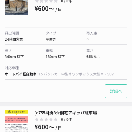
0
/ 0件
¥600〜
/ 日
貸出時間
タイプ
再入庫
24時間営業
平置き
可
長さ
車幅
高さ
340cm 以下
180cm 以下
制限なし
対応車種
オートバイ
軽自動車
コンパクトカー
中型車
ワンボックス
大型車・SUV
詳細へ
[c7554]湊8☆個宅アキッパ駐車場
0
/ 0件
¥600〜
/ 日