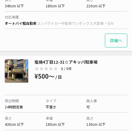
340cm 以下
180cm 以下
210cm 以下
対応車種
オートバイ
軽自動車
コンパクトカー
中型車
ワンボックス
大型車・SUV
詳細へ
塩焼4丁目12-31☆アキッパ駐車場
0
/ 0件
¥500〜
/ 日
貸出時間
タイプ
再入庫
24時間営業
平置き
可
長さ
車幅
高さ
430cm 以下
180cm 以下
130cm 以下