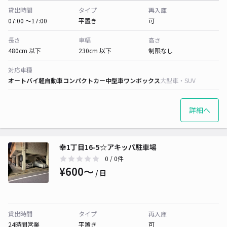
貸出時間
タイプ
再入庫
07:00 〜17:00
平置き
可
長さ
車幅
高さ
480cm 以下
230cm 以下
制限なし
対応車種
オートバイ
軽自動車
コンパクトカー
中型車
ワンボックス
大型車・SUV
詳細へ
幸1丁目16-5☆アキッパ駐車場
0
/ 0件
¥600〜
/ 日
貸出時間
タイプ
再入庫
24時間営業
平置き
可