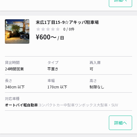
末広1丁目15-9☆アキッパ駐車場
0
/ 0件
¥600〜
/ 日
貸出時間
タイプ
再入庫
24時間営業
平置き
可
長さ
車幅
高さ
340cm 以下
170cm 以下
制限なし
対応車種
オートバイ
軽自動車
コンパクトカー
中型車
ワンボックス
大型車・SUV
詳細へ