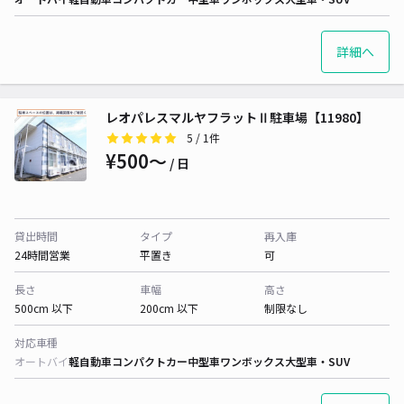
詳細へ
レオパレスマルヤフラットⅡ駐車場【11980】
5
/ 1件
¥500〜
/ 日
貸出時間
タイプ
再入庫
24時間営業
平置き
可
長さ
車幅
高さ
500cm 以下
200cm 以下
制限なし
対応車種
オートバイ
軽自動車
コンパクトカー
中型車
ワンボックス
大型車・SUV