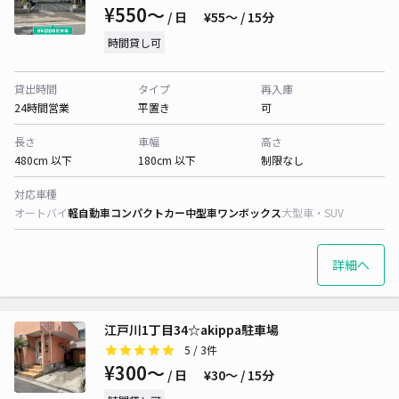
¥550〜
/ 日
¥55〜 / 15分
時間貸し可
貸出時間
タイプ
再入庫
24時間営業
平置き
可
長さ
車幅
高さ
480cm 以下
180cm 以下
制限なし
対応車種
オートバイ
軽自動車
コンパクトカー
中型車
ワンボックス
大型車・SUV
詳細へ
江戸川1丁目34☆akippa駐車場
5
/ 3件
¥300〜
/ 日
¥30〜 / 15分