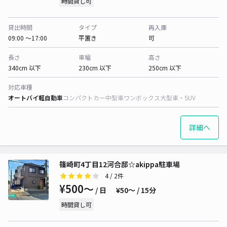
時間貸し可
貸出時間
タイプ
再入庫
09:00 〜17:00
平置き
可
長さ
車幅
高さ
340cm 以下
230cm 以下
250cm 以下
対応車種
オートバイ
軽自動車
コンパクトカー
中型車
ワンボックス
大型車・SUV
詳細へ
篠崎町4丁目12河合邸☆akippa駐車場
4
/ 2件
¥500〜
/ 日
¥50〜 / 15分
時間貸し可