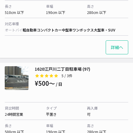
長さ
車幅
高さ
510cm 以下
190cm 以下
280cm 以下
対応車種
オートバイ
軽自動車
コンパクトカー
中型車
ワンボックス
大型車・SUV
詳細へ
1620江戸川二丁目駐車場 (97)
5
/ 3件
¥500〜
/ 日
貸出時間
タイプ
再入庫
24時間営業
平置き
可
長さ
車幅
高さ
500cm 以下
190cm 以下
280cm 以下