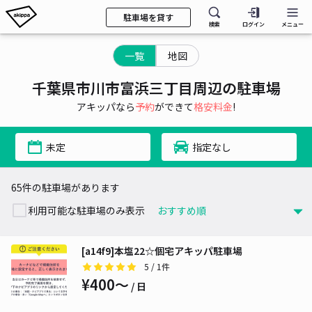
駐車場を貸す
検索
ログイン
メニュー
一覧
地図
千葉県市川市富浜三丁目周辺の駐車場
アキッパなら
予約
ができて
格安料金
!
未定
指定なし
65件の駐車場があります
利用可能な駐車場のみ表示
[a14f9]本塩22☆個宅アキッパ駐車場
5
/ 1件
¥400〜
/ 日