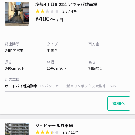
塩焼4丁目6-28☆アキッパ駐車場
2.3
/ 4件
¥400〜
/ 日
貸出時間
タイプ
再入庫
24時間営業
平置き
可
長さ
車幅
高さ
340cm 以下
150cm 以下
制限なし
対応車種
オートバイ
軽自動車
コンパクトカー
中型車
ワンボックス
大型車・SUV
詳細へ
ジュピテール駐車場
3.8
/ 11件