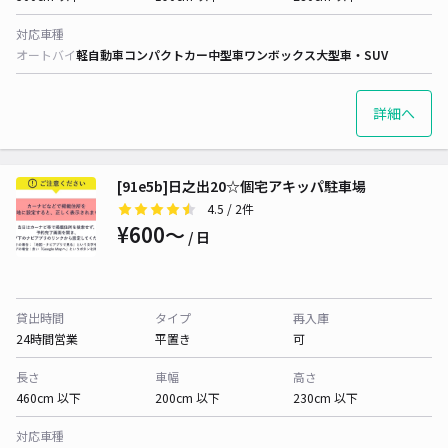
対応車種
オートバイ
軽自動車
コンパクトカー
中型車
ワンボックス
大型車・SUV
詳細へ
[91e5b]日之出20☆個宅アキッパ駐車場
4.5
/ 2件
¥600〜
/ 日
貸出時間
タイプ
再入庫
24時間営業
平置き
可
長さ
車幅
高さ
460cm 以下
200cm 以下
230cm 以下
対応車種