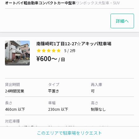
オートバイ
軽自動車
コンパクトカー
中型車
ワンボックス
大型車・SUV
詳細へ
南篠崎町1丁目12-27☆アキッパ駐車場
5
/ 2件
¥600〜
/ 日
貸出時間
タイプ
再入庫
24時間営業
平置き
可
長さ
車幅
高さ
460cm 以下
230cm 以下
制限なし
対応車種
オートバイ
軽自動車
コンパクトカー
中型車
ワンボックス
大型車・SUV
このエリアで駐車場をリクエスト