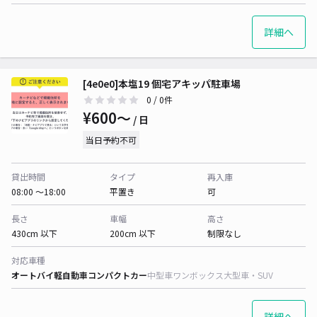
詳細へ
[4e0e0]本塩19 個宅アキッパ駐車場
0
/ 0件
¥600〜
/ 日
当日予約不可
貸出時間
タイプ
再入庫
08:00 〜18:00
平置き
可
長さ
車幅
高さ
430cm 以下
200cm 以下
制限なし
対応車種
オートバイ
軽自動車
コンパクトカー
中型車
ワンボックス
大型車・SUV
詳細へ