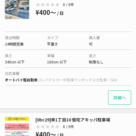
0
/ 0件
¥400〜
/ 日
貸出時間
タイプ
再入庫
24時間営業
平置き
可
長さ
車幅
高さ
340cm 以下
160cm 以下
制限なし
対応車種
オートバイ
軽自動車
コンパクトカー
中型車
ワンボックス
大型車・SUV
詳細へ
[0bc29]幸1丁目10 個宅アキッパ駐車場
0
/ 0件
¥400〜
/ 日