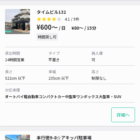
タイムビル132
4.1
/ 9件
¥600〜
/ 日
¥80〜 / 15分
時間貸し可
貸出時間
タイプ
再入庫
24時間営業
平置き
可
長さ
車幅
高さ
522cm 以下
235cm 以下
制限なし
対応車種
オートバイ
軽自動車
コンパクトカー
中型車
ワンボックス
大型車・SUV
詳細へ
本行徳9-8☆アキッパ駐車場