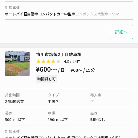
対応車種
オートバイ
軽自動車
コンパクトカー
中型車
ワンボックス
大型車・SUV
詳細へ
市川市塩焼2丁目駐車場
4.3
/ 24件
¥600〜
/ 日
¥60〜 / 15分
時間貸し可
貸出時間
タイプ
再入庫
24時間営業
平置き
可
長さ
車幅
高さ
500cm 以下
190cm 以下
制限なし
対応車種
オートバイ
軽自動車
コンパクトカー
中型車
ワンボックス
大型車・SUV