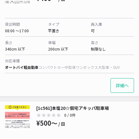
貸出時間
タイプ
再入庫
08:00 〜17:00
平置き
可
長さ
車幅
高さ
340cm 以下
200cm 以下
制限なし
対応車種
オートバイ
軽自動車
コンパクトカー
中型車
ワンボックス
大型車・SUV
詳細へ
[1c561]本塩20☆個宅アキッパ駐車場
0
/ 0件
¥500〜
/ 日