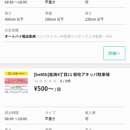
08:00 〜18:00
平置き
可
長さ
車幅
高さ
430cm 以下
180cm 以下
220cm 以下
対応車種
オートバイ
軽自動車
コンパクトカー
中型車
ワンボックス
大型車・SUV
詳細へ
[be85b]塩焼4丁目11 個宅アキッパ駐車場
0
/ 0件
¥500〜
/ 日
貸出時間
タイプ
再入庫
08:00 〜18:00
平置き
可
長さ
車幅
高さ