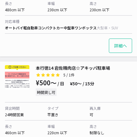
長さ
車幅
高さ
480cm 以下
230cm 以下
230cm 以下
対応車種
オートバイ
軽自動車
コンパクトカー
中型車
ワンボックス
大型車・SUV
詳細へ
本行徳14 岩佐精肉店☆アキッパ駐車場
5
/ 1件
¥500〜
/ 日
¥50〜 / 15分
時間貸し可
貸出時間
タイプ
再入庫
24時間営業
平置き
可
長さ
車幅
高さ
460cm 以下
220cm 以下
制限なし