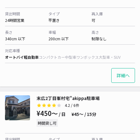
貸出時間
タイプ
再入庫
24時間営業
平置き
可
長さ
車幅
高さ
340cm 以下
200cm 以下
制限なし
対応車種
オートバイ
軽自動車
コンパクトカー
中型車
ワンボックス
大型車・SUV
詳細へ
末広2丁目峯村宅"akippa駐車場
4.2
/ 6件
¥450〜
/ 日
¥45〜 / 15分
時間貸し可
貸出時間
タイプ
再入庫