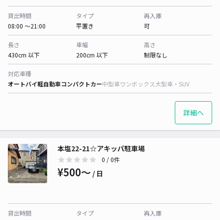
貸出時間
タイプ
再入庫
08:00 〜21:00
平置き
可
長さ
車幅
高さ
430cm 以下
200cm 以下
制限なし
対応車種
オートバイ
軽自動車
コンパクトカー
中型車
ワンボックス
大型車・SUV
詳細へ
本塩22-21☆アキッパ駐車場
0
/ 0件
¥500〜
/ 日
貸出時間
タイプ
再入庫