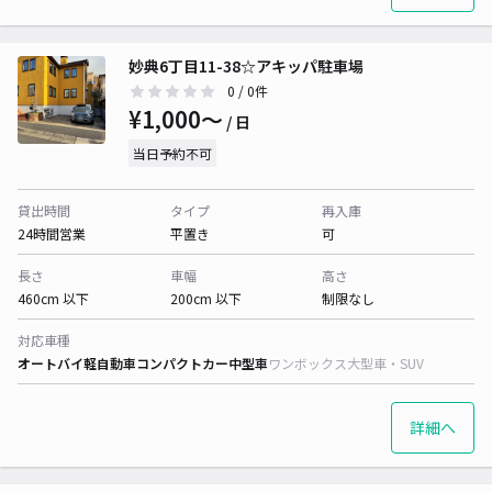
妙典6丁目11-38☆アキッパ駐車場
0
/ 0件
¥1,000〜
/ 日
当日予約不可
貸出時間
タイプ
再入庫
24時間営業
平置き
可
長さ
車幅
高さ
460cm 以下
200cm 以下
制限なし
対応車種
オートバイ
軽自動車
コンパクトカー
中型車
ワンボックス
大型車・SUV
詳細へ