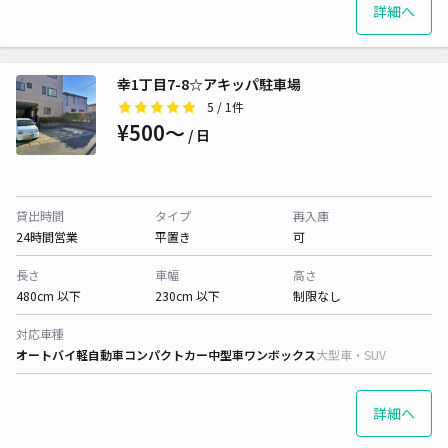
詳細へ
幸1丁目7-8☆アキッパ駐車場
5
/ 1件
¥500〜
/ 日
貸出時間
タイプ
再入庫
24時間営業
平置き
可
長さ
車幅
高さ
480cm 以下
230cm 以下
制限なし
対応車種
オートバイ
軽自動車
コンパクトカー
中型車
ワンボックス
大型車・SUV
詳細へ