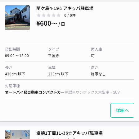
関ケ島4-19☆アキッパ駐車場
0
/ 0件
¥600〜
/ 日
貸出時間
タイプ
再入庫
09:00 〜18:00
平置き
可
長さ
車幅
高さ
430cm 以下
230cm 以下
制限なし
対応車種
オートバイ
軽自動車
コンパクトカー
中型車
ワンボックス
大型車・SUV
詳細へ
塩焼1丁目11-36☆アキッパ駐車場