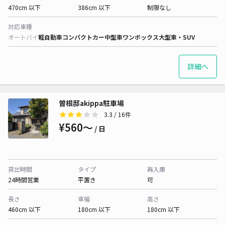
470cm 以下
386cm 以下
制限なし
対応車種
オートバイ
軽自動車
コンパクトカー
中型車
ワンボックス
大型車・SUV
詳細へ
曽根邸akippa駐車場
3.3
/ 16件
¥560〜
/ 日
貸出時間
タイプ
再入庫
24時間営業
平置き
可
長さ
車幅
高さ
460cm 以下
180cm 以下
180cm 以下