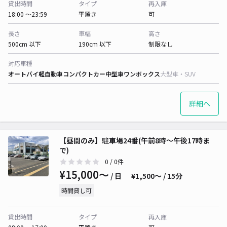
貸出時間
タイプ
再入庫
18:00 〜23:59
平置き
可
長さ
車幅
高さ
500cm 以下
190cm 以下
制限なし
対応車種
オートバイ
軽自動車
コンパクトカー
中型車
ワンボックス
大型車・SUV
詳細へ
【昼間のみ】駐車場24番(午前8時～午後17時ま
で)
0
/ 0件
¥15,000〜
/ 日
¥1,500〜 / 15分
時間貸し可
貸出時間
タイプ
再入庫