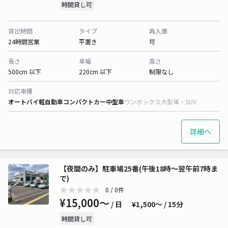
時間貸し可
貸出時間
タイプ
再入庫
24時間営業
平置き
可
長さ
車幅
高さ
500cm 以下
220cm 以下
制限なし
対応車種
オートバイ
軽自動車
コンパクトカー
中型車
ワンボックス
大型車・SUV
詳細へ
【夜間のみ】駐車場25番(午後18時～翌午前7時ま
で)
0
/ 0件
¥15,000〜
/ 日
¥1,500〜 / 15分
時間貸し可