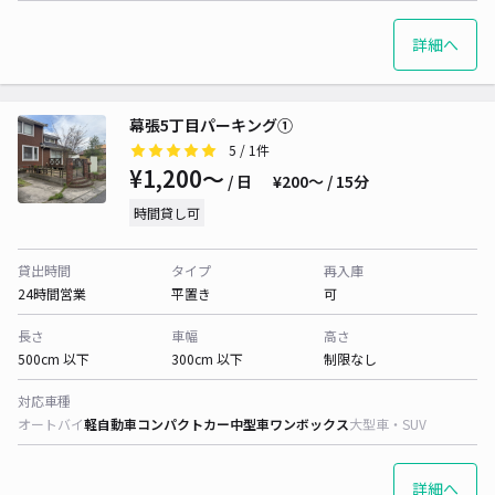
詳細へ
幕張5丁目パーキング①
5
/ 1件
¥1,200〜
/ 日
¥200〜 / 15分
時間貸し可
貸出時間
タイプ
再入庫
24時間営業
平置き
可
長さ
車幅
高さ
500cm 以下
300cm 以下
制限なし
対応車種
オートバイ
軽自動車
コンパクトカー
中型車
ワンボックス
大型車・SUV
詳細へ