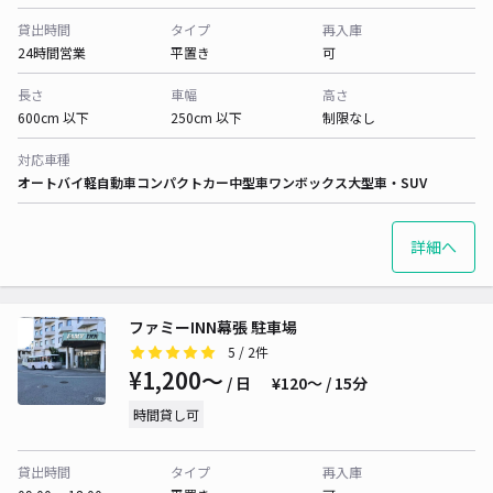
貸出時間
タイプ
再入庫
24時間営業
平置き
可
長さ
車幅
高さ
600cm 以下
250cm 以下
制限なし
対応車種
オートバイ
軽自動車
コンパクトカー
中型車
ワンボックス
大型車・SUV
詳細へ
ファミーINN幕張 駐車場
5
/ 2件
¥1,200〜
/ 日
¥120〜 / 15分
時間貸し可
貸出時間
タイプ
再入庫