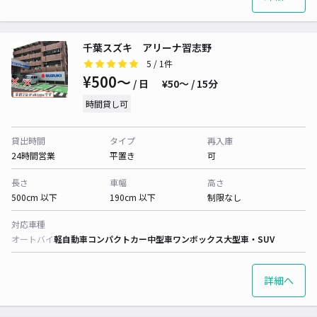
千葉スズキ アリーナ習志野
5
/ 1件
¥500〜
/ 日
¥50〜 / 15分
時間貸し可
貸出時間
タイプ
再入庫
24時間営業
平置き
可
長さ
車幅
高さ
500cm 以下
190cm 以下
制限なし
対応車種
オートバイ
軽自動車
コンパクトカー
中型車
ワンボックス
大型車・SUV
詳細へ