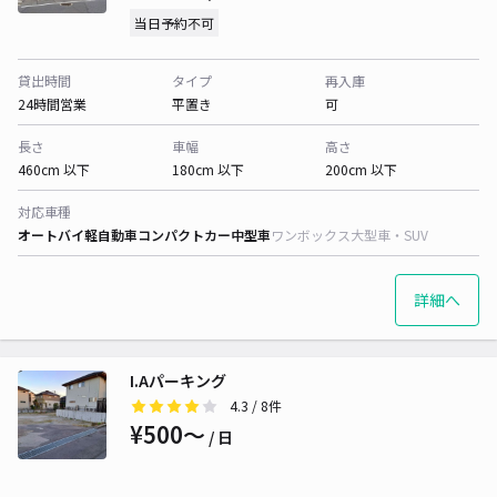
当日予約不可
貸出時間
タイプ
再入庫
24時間営業
平置き
可
長さ
車幅
高さ
460cm 以下
180cm 以下
200cm 以下
対応車種
オートバイ
軽自動車
コンパクトカー
中型車
ワンボックス
大型車・SUV
詳細へ
I.Aパーキング
4.3
/ 8件
¥500〜
/ 日