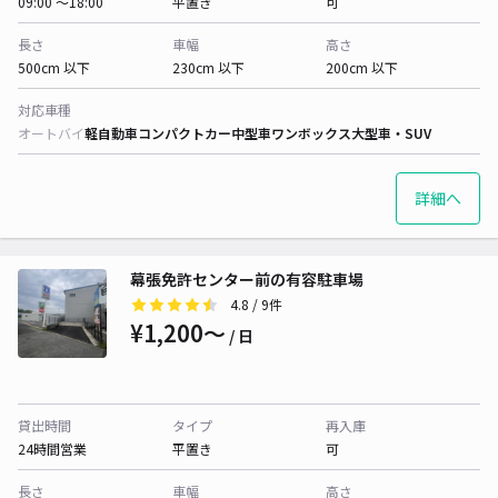
09:00 〜18:00
平置き
可
長さ
車幅
高さ
500cm 以下
230cm 以下
200cm 以下
対応車種
オートバイ
軽自動車
コンパクトカー
中型車
ワンボックス
大型車・SUV
詳細へ
幕張免許センター前の有容駐車場
4.8
/ 9件
¥1,200〜
/ 日
貸出時間
タイプ
再入庫
24時間営業
平置き
可
長さ
車幅
高さ