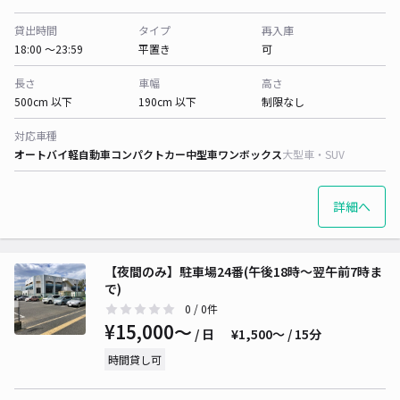
貸出時間
タイプ
再入庫
18:00 〜23:59
平置き
可
長さ
車幅
高さ
500cm 以下
190cm 以下
制限なし
対応車種
オートバイ
軽自動車
コンパクトカー
中型車
ワンボックス
大型車・SUV
詳細へ
【夜間のみ】駐車場24番(午後18時～翌午前7時ま
で)
0
/ 0件
¥15,000〜
/ 日
¥1,500〜 / 15分
時間貸し可