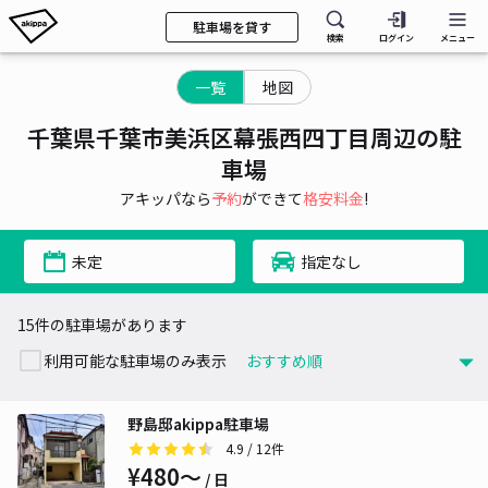
駐車場を貸す
検索
ログイン
メニュー
一覧
地図
千葉県千葉市美浜区幕張西四丁目周辺の駐
車場
アキッパなら
予約
ができて
格安料金
!
未定
指定なし
15件の駐車場があります
利用可能な駐車場のみ表示
野島邸akippa駐車場
4.9
/ 12件
¥480〜
/ 日