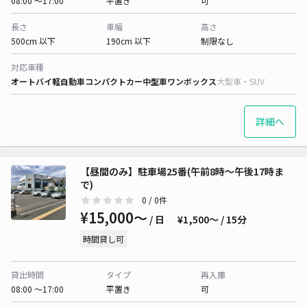
08:00 〜17:00
平置き
可
長さ
車幅
高さ
500cm 以下
190cm 以下
制限なし
対応車種
オートバイ
軽自動車
コンパクトカー
中型車
ワンボックス
大型車・SUV
詳細へ
【昼間のみ】駐車場25番(午前8時～午後17時ま
で)
0
/ 0件
¥15,000〜
/ 日
¥1,500〜 / 15分
時間貸し可
貸出時間
タイプ
再入庫
08:00 〜17:00
平置き
可