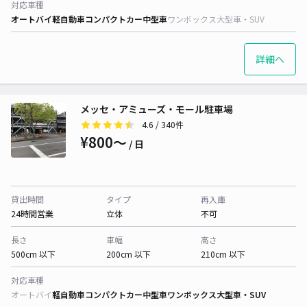
対応車種
オートバイ
軽自動車
コンパクトカー
中型車
ワンボックス
大型車・SUV
詳細へ
メッセ・アミューズ・モール駐車場
4.6
/ 340件
¥800〜
/ 日
貸出時間
タイプ
再入庫
24時間営業
立体
不可
長さ
車幅
高さ
500cm 以下
200cm 以下
210cm 以下
対応車種
オートバイ
軽自動車
コンパクトカー
中型車
ワンボックス
大型車・SUV