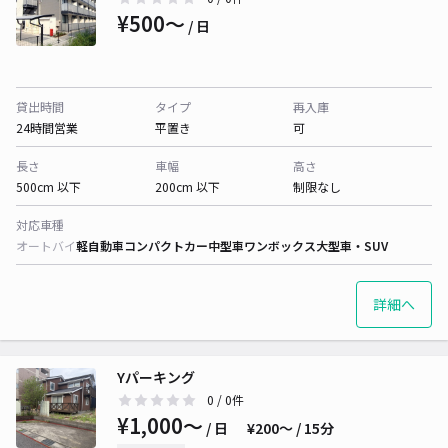
¥500〜
/ 日
貸出時間
タイプ
再入庫
24時間営業
平置き
可
長さ
車幅
高さ
500cm 以下
200cm 以下
制限なし
対応車種
オートバイ
軽自動車
コンパクトカー
中型車
ワンボックス
大型車・SUV
詳細へ
Yパーキング
0
/ 0件
¥1,000〜
/ 日
¥200〜 / 15分