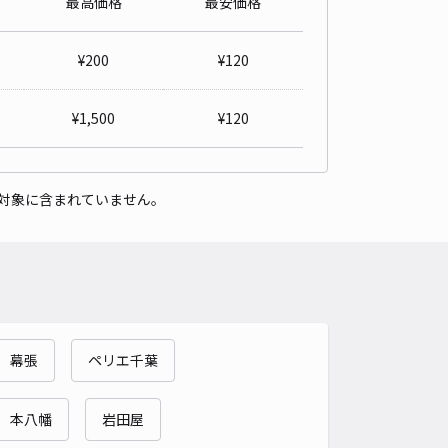
最高価格
最安価格
邸akippa駐車場
4.9
/ 12件
¥
200
¥
120
80〜
/ 日
予約不可
¥
1,500
¥
120
時間
24時間営業
タイプ
平置き
再入庫
可
対象に含まれていません。
460cm 以下
車幅
180cm 以下
高さ
200cm 以下
車種
オートバイ
軽自動車
コンパクトカー
中型車
ワンボックス
大型車・SUV
詳細へ
幕張
ペリエ千葉
邸akippa駐車場
4.9
/ 9件
00〜
本八幡
岩田屋
/ 日