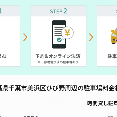
対応
大島
¥4
貸出
長さ
葉県千葉市美浜区ひび野周辺の駐車場料金
対応
場
時間貸し駐