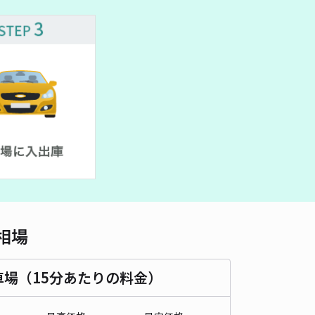
車種
オートバイ
軽自動車
コンパクトカー
中型車
ワンボックス
大型車・SUV
詳細へ
邸akippa駐車場
4.6
/ 18件
00〜
/ 日
時間
24時間営業
タイプ
平置き
再入庫
可
460cm 以下
車幅
180cm 以下
高さ
制限なし
相場
車種
オートバイ
軽自動車
コンパクトカー
中型車
ワンボックス
大型車・SUV
車場（15分あたりの料金）
詳細へ