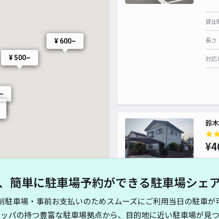
貸出
長さ
¥ 600~
¥ 500~
対応
~
鈴木
¥4
、簡単に駐車場予約ができる駐車場シェ
貸出
制駐車場・事前お支払いのためスムーズにご利用当日の駐車が
長さ
キッパの持つ豊富な駐車場拠点から、目的地に近い駐車場が見つ