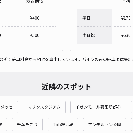
格
最安価格
平均
野島
¥
400
平日
¥
173
¥4
当日
0
¥
500
土日祝
¥
630
貸出
をのぞく駐車料金から相場を算出しています。バイクのみの駐車場は集計
長さ
対応
近隣のスポット
張メッセ
マリンスタジアム
イオンモール幕張新都心
畠山
¥5
駅
千葉そごう
中山競馬場
アンデルセン公園