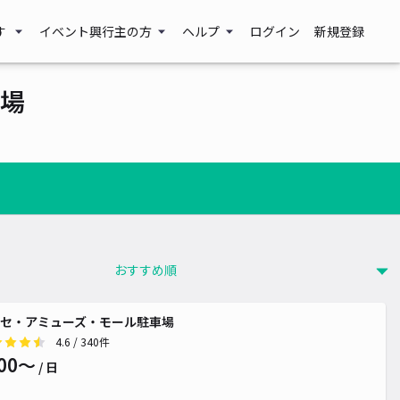
す
イベント興行主の方
ヘルプ
ログイン
新規登録
場
セ・アミューズ・モール駐車場
4.6
/ 340件
00〜
/ 日