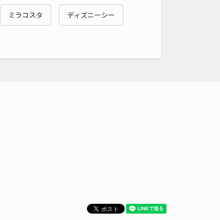
ミラコスタ
ディズニーシー
時間
24時間営業
タイプ
平置き
再入庫
可
500cm 以下
車幅
190cm 以下
高さ
215cm 以下
車種
オートバイ
軽自動車
コンパクトカー
中型車
ワンボックス
大型車・SUV
詳細へ
免許センター前の有容駐車場
4.8
/ 9件
,200〜
/ 日
時間
24時間営業
タイプ
平置き
再入庫
可
470cm 以下
車幅
386cm 以下
高さ
制限なし