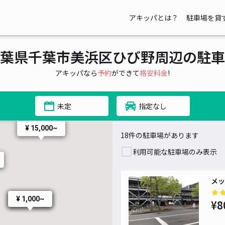
アキッパとは？
駐車場を貸
葉県千葉市美浜区ひび野周辺の駐車
アキッパなら
予約
ができて
格安料金
!
未定
指定なし
¥ 500~
500~
¥ 15,000~
18件の駐車場があります
利用可能な駐車場のみ表示
メッ
¥ 1,000~
¥ 1,200~
¥8