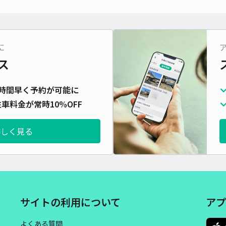
対応
に
ス
幕張
時間早く予約が可能に
¥1
車料金が常時10%OFF
時間
詳しく見る
貸出
長さ
対応
サイトの利用について
アプ
よくある質問