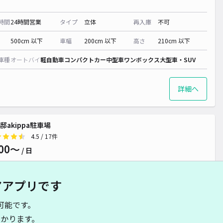
時間
24時間営業
タイプ
立体
再入庫
不可
500cm 以下
車幅
200cm 以下
高さ
210cm 以下
車種
オートバイ
軽自動車
コンパクトカー
中型車
ワンボックス
大型車・SUV
詳細へ
邸akippa駐車場
4.5
/ 17件
00〜
/ 日
アアプリです
時間
24時間営業
タイプ
平置き
再入庫
可
可能です。
480cm 以下
車幅
180cm 以下
高さ
245cm 以下
かります。