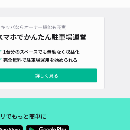
車種
オートバイ
軽自動車
コンパクトカー
中型車
ワンボックス
大型車・SUV
詳細へ
アキッパならオーナー機能も充実
スマホでかんたん
駐車場運営
5丁目パーキング①
1台分のスペースでも無駄なく収益化
5
/ 1件
,200〜
完全無料で駐車場運用を始められる
/ 日
¥200〜 / 15分
貸し可
詳しく見る
時間
24時間営業
タイプ
平置き
再入庫
可
500cm 以下
車幅
300cm 以下
高さ
制限なし
車種
オートバイ
軽自動車
コンパクトカー
中型車
ワンボックス
大型車・SUV
リでもっと簡単に
詳細へ