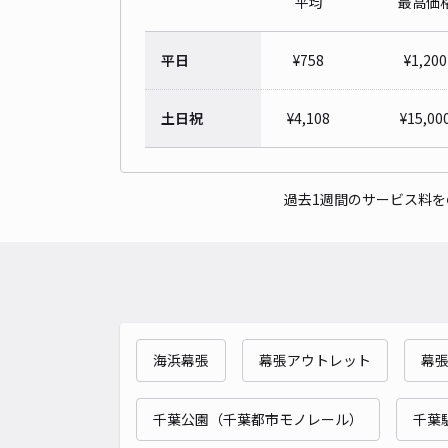
平均
最高価
平日
¥
758
¥
1,200
土日祝
¥
4,108
¥
15,00
過去1週間のサービス料
海浜幕張
幕張アウトレット
幕
千葉公園（千葉都市モノレール）
千葉