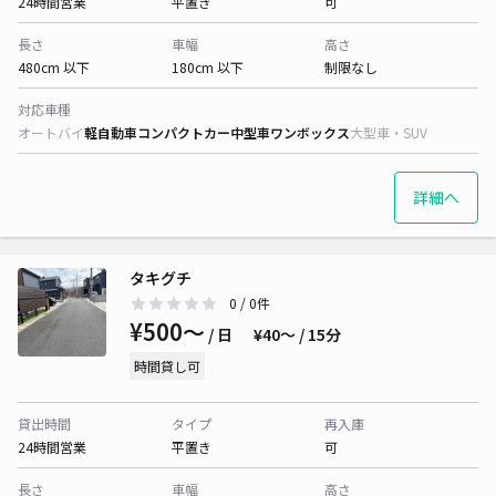
24時間営業
平置き
可
長さ
車幅
高さ
480cm 以下
180cm 以下
制限なし
対応車種
オートバイ
軽自動車
コンパクトカー
中型車
ワンボックス
大型車・SUV
詳細へ
タキグチ
0
/ 0件
¥500〜
/ 日
¥40〜 / 15分
時間貸し可
貸出時間
タイプ
再入庫
24時間営業
平置き
可
長さ
車幅
高さ