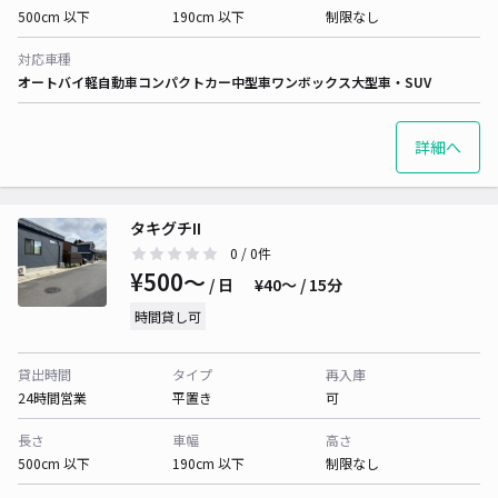
500cm 以下
190cm 以下
制限なし
対応車種
オートバイ
軽自動車
コンパクトカー
中型車
ワンボックス
大型車・SUV
詳細へ
タキグチII
0
/ 0件
¥500〜
/ 日
¥40〜 / 15分
時間貸し可
貸出時間
タイプ
再入庫
24時間営業
平置き
可
長さ
車幅
高さ
500cm 以下
190cm 以下
制限なし