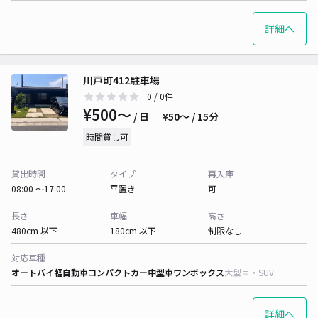
詳細へ
川戸町412駐車場
0
/ 0件
¥500〜
/ 日
¥50〜 / 15分
時間貸し可
貸出時間
タイプ
再入庫
08:00 〜17:00
平置き
可
長さ
車幅
高さ
480cm 以下
180cm 以下
制限なし
対応車種
オートバイ
軽自動車
コンパクトカー
中型車
ワンボックス
大型車・SUV
詳細へ