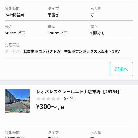
貸出時間
タイプ
再入庫
24時間営業
平置き
可
長さ
車幅
高さ
500cm 以下
190cm 以下
制限なし
対応車種
オートバイ
軽自動車
コンパクトカー
中型車
ワンボックス
大型車・SUV
詳細へ
レオパレスクレールニトナ駐車場【26784】
0
/ 0件
¥300〜
/ 日
貸出時間
タイプ
再入庫