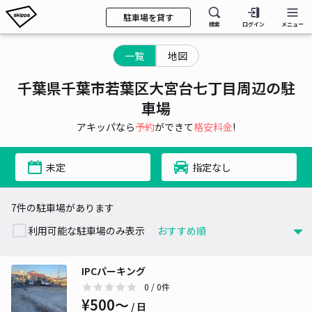
駐車場を貸す
検索
ログイン
メニュー
一覧
地図
千葉県千葉市若葉区大宮台七丁目周辺の駐
車場
アキッパなら
予約
ができて
格安料金
!
未定
指定なし
7件の駐車場があります
利用可能な駐車場のみ表示
IPCパーキング
0
/ 0件
¥500〜
/ 日