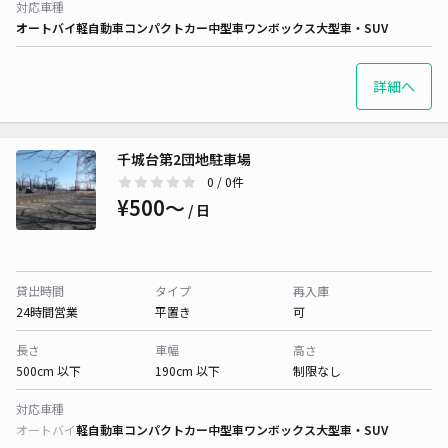
対応車種
オートバイ
軽自動車
コンパクトカー
中型車
ワンボックス
大型車・SUV
詳細へ
千城台第2団地駐車場
0
/ 0件
¥500〜
/ 日
貸出時間
タイプ
再入庫
24時間営業
平置き
可
長さ
車幅
高さ
500cm 以下
190cm 以下
制限なし
対応車種
オートバイ
軽自動車
コンパクトカー
中型車
ワンボックス
大型車・SUV