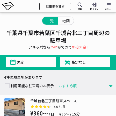
駐車場を貸す
検索
ログイン
メニュー
一覧
地図
千葉県千葉市若葉区千城台北三丁目周辺の
駐車場
アキッパなら
予約
ができて
格安料金
!
未定
指定なし
4件の駐車場があります
利用可能な駐車場のみ表示
千城台北三丁目駐車スペース
4.6
/ 7件
¥360〜
/ 日
¥36〜 / 15分