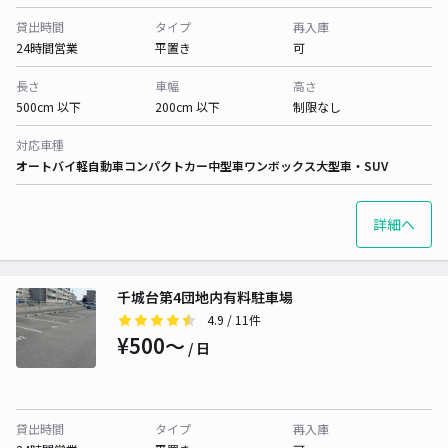
貸出時間
タイプ
再入庫
24時間営業
平置き
可
長さ
車幅
高さ
500cm 以下
200cm 以下
制限なし
対応車種
オートバイ
軽自動車
コンパクトカー
中型車
ワンボックス
大型車・SUV
詳細へ
千城台第4団地内有料駐車場
4.9
/ 11件
¥500〜
/ 日
貸出時間
タイプ
再入庫