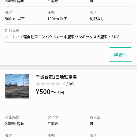
24時間営業
平置き
可
長さ
車幅
高さ
500cm 以下
190cm 以下
制限なし
対応車種
オートバイ
軽自動車
コンパクトカー
中型車
ワンボックス
大型車・SUV
詳細へ
千城台第2団地駐車場
0
/ 0件
¥500〜
/ 日
貸出時間
タイプ
再入庫
24時間営業
平置き
可
長さ
車幅
高さ