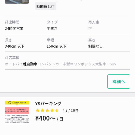
時間貸し可
貸出時間
タイプ
再入庫
24時間営業
平置き
可
長さ
車幅
高さ
340cm 以下
150cm 以下
制限なし
対応車種
オートバイ
軽自動車
コンパクトカー
中型車
ワンボックス
大型車・SUV
詳細へ
YSパーキング
4.7
/ 10件
¥400〜
/ 日