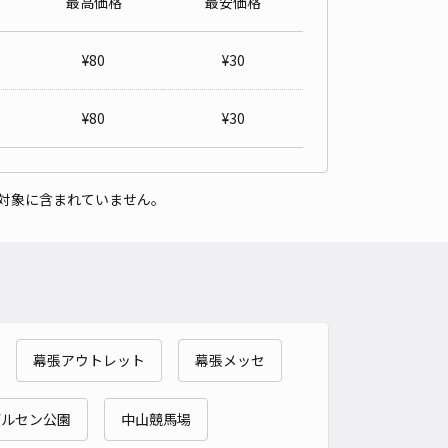
最高価格
最安価格
第2団地内有料駐車場
4.8
/ 6件
¥
80
¥
30
00〜
/ 日
¥
80
¥
30
時間
24時間営業
タイプ
平置き
再入庫
可
対象に含まれていません。
500cm 以下
車幅
200cm 以下
高さ
制限なし
車種
オートバイ
軽自動車
コンパクトカー
中型車
ワンボックス
大型車・SUV
詳細へ
幕張アウトレット
幕張メッセ
第1団地内有料駐車場
4.6
/ 108件
00〜
デルセン公園
中山競馬場
/ 日