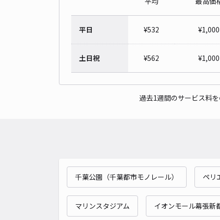
平均
最高価
平日
¥
532
¥
1,000
土日祝
¥
562
¥
1,000
過去1週間のサービス料
千葉公園（千葉都市モノレール）
ペリ
マリンスタジアム
イオンモール幕張新