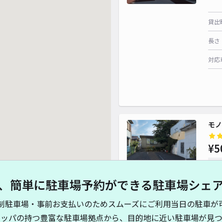
貸出
長さ
対応
モノ
¥5
時間
、簡単に駐車場予約ができる駐車場シェ
貸出
制駐車場・事前お支払いのためスムーズにご利用当日の駐車が
長さ
キッパの持つ豊富な駐車場拠点から、目的地に近い駐車場が見つ
0~