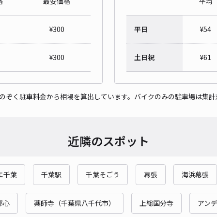
格
最安価格
平均
轟町
¥
300
平日
¥
54
¥5
¥
300
土日祝
¥
61
貸出
をのぞく駐車料金から相場を算出しています。バイクのみの駐車場は集計
長さ
対応
近隣のスポット
エ千葉
千葉駅
千葉そごう
幕張
海浜幕張
轟町
¥5
都心
薬師寺（千葉県八千代市）
上総国分寺
アン