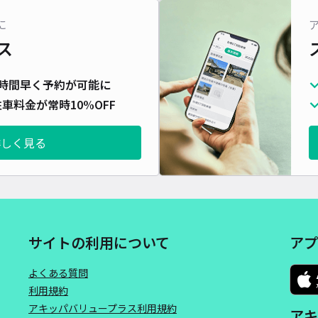
対応
に
ス
時間早く予約が可能に
車料金が常時10%OFF
萩台
¥6
詳しく見る
時間
貸出
長さ
サイトの利用について
アプ
対応
よくある質問
利用規約
アキッパバリュープラス利用規約
アキ