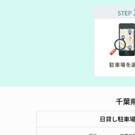
¥ 500~
¥ 500~
千葉
日貸し駐車