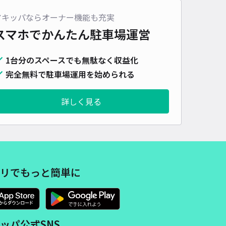
車種
オートバイ
軽自動車
コンパクトカー
中型車
ワンボックス
大型車・SUV
アキッパならオーナー機能も充実
スマホでかんたん
駐車場運営
詳細へ
1台分のスペースでも無駄なく収益化
完全無料で駐車場運用を始められる
町43-17駐車場
5
/ 3件
00〜
詳しく見る
/ 日
¥50〜 / 15分
貸し可
時間
07:30 〜17:00
タイプ
平置き
再入庫
可
450cm 以下
車幅
200cm 以下
高さ
230cm 以下
リでもっと簡単に
車種
オートバイ
軽自動車
コンパクトカー
中型車
ワンボックス
大型車・SUV
詳細へ
ッパ公式SNS