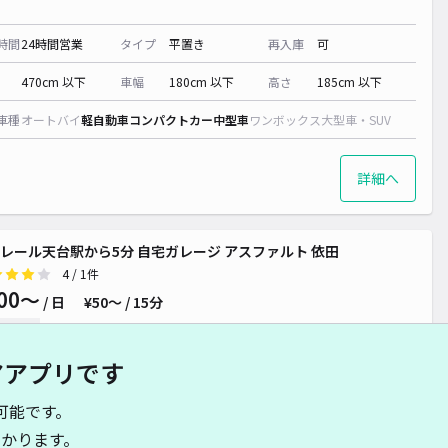
時間
24時間営業
タイプ
平置き
再入庫
可
470cm 以下
車幅
180cm 以下
高さ
185cm 以下
車種
オートバイ
軽自動車
コンパクトカー
中型車
ワンボックス
大型車・SUV
詳細へ
レール天台駅から5分 自宅ガレージ アスファルト 依田
4
/ 1件
00〜
/ 日
¥50〜 / 15分
貸し可
アアプリです
時間
24時間営業
タイプ
平置き
再入庫
可
可能です。
480cm 以下
車幅
180cm 以下
高さ
制限なし
かります。