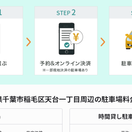
対応
¥ 500~
弁天
¥3
時間
貸出
長さ
県千葉市稲毛区天台一丁目周辺の駐車場料
対応
場
時間貸し駐