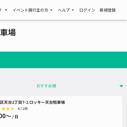
す
イベント興行主の方
ヘルプ
ログイン
新規登録
車場
区天台2丁目7-2 ロッキー天台駐車場
4
/ 2件
00〜
/ 日