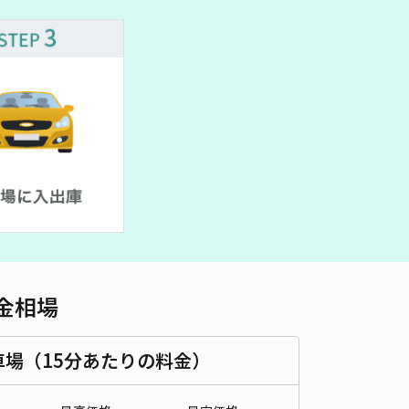
車種
オートバイ
軽自動車
コンパクトカー
中型車
ワンボックス
大型車・SUV
詳細へ
4丁目10-1☆アキッパ駐車場
5
/ 1件
00〜
/ 日
¥30〜 / 15分
貸し可
時間
24時間営業
タイプ
平置き
再入庫
可
340cm 以下
車幅
200cm 以下
高さ
制限なし
金相場
車種
オートバイ
軽自動車
コンパクトカー
中型車
ワンボックス
大型車・SUV
車場（15分あたりの料金）
詳細へ