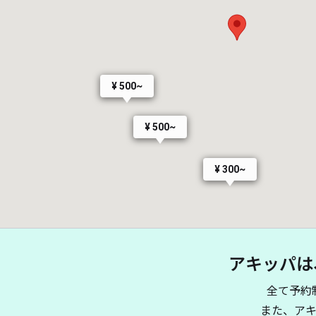
¥ 500~
¥ 500~
¥ 300~
アキッパは
全て予約
¥ 400~
また、ア
¥ 60