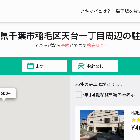
アキッパとは？
駐車場を貸
県千葉市稲毛区天台一丁目周辺の駐
00~
50~
アキッパなら
予約
ができて
格安料金
!
¥ 400~
未定
指定なし
26件の駐車場があります
 600~
利用可能な駐車場のみ表示
稲毛
¥4