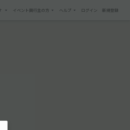
す
イベント興行主の方
ヘルプ
ログイン
新規登録