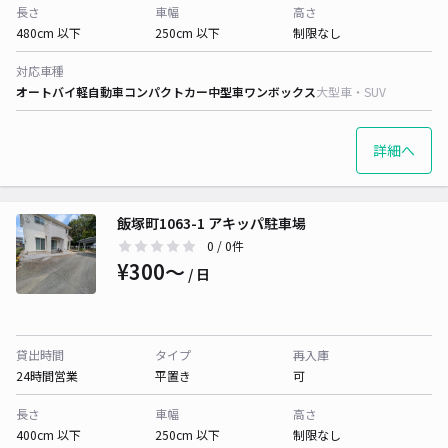
長さ
車幅
高さ
480cm 以下
250cm 以下
制限なし
対応車種
オートバイ
軽自動車
コンパクトカー
中型車
ワンボックス
大型車・SUV
詳細へ
飯塚町1063-1 アキッパ駐車場
0
/ 0件
¥300〜
/ 日
貸出時間
タイプ
再入庫
24時間営業
平置き
可
長さ
車幅
高さ
400cm 以下
250cm 以下
制限なし