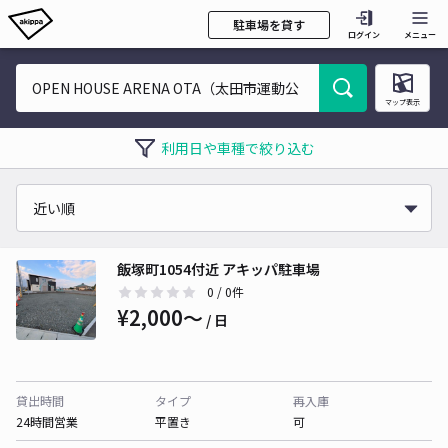
駐車場を貸す
ログイン
メニュー
マップ表示
利用日や車種で絞り込む
飯塚町1054付近 アキッパ駐車場
0
/ 0件
¥2,000〜
/ 日
貸出時間
タイプ
再入庫
24時間営業
平置き
可