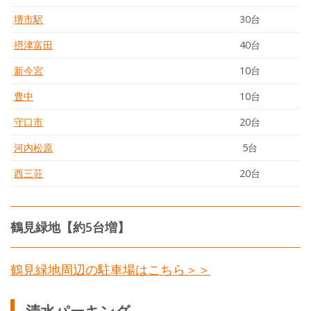
堺市駅
30台
摂津富田
40台
新今宮
10台
豊中
10台
守口市
20台
河内松原
5台
西三荘
20台
鶴見緑地【約5台増】
鶴見緑地周辺の駐車場はこちら＞＞
清水パーキング