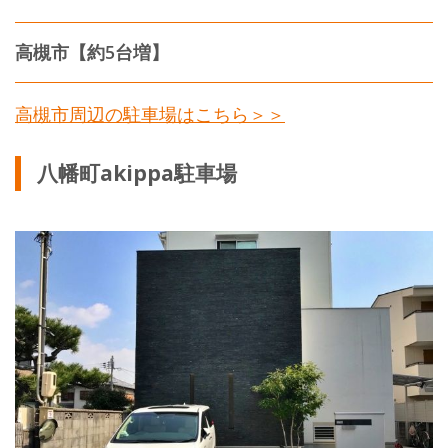
高槻市【約5台増】
高槻市周辺の駐車場はこちら＞＞
八幡町akippa駐車場