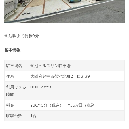
蛍池駅まで徒歩9分
基本情報
駐車場名
蛍池ヒルズリン駐車場
住所
大阪府豊中市螢池北町2丁目3-39
利用できる
0:00~23:59
時間
料金
¥36/15分（税込） ¥357/日（税込）
収容台数
1台