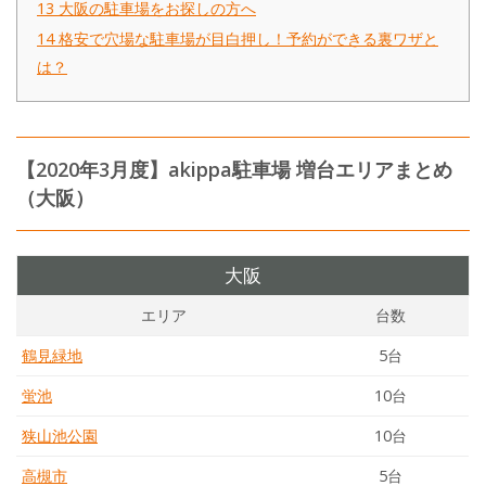
13
大阪の駐車場をお探しの方へ
14
格安で穴場な駐車場が目白押し！予約ができる裏ワザと
は？
【2020年3月度】akippa駐車場 増台エリアまとめ
（大阪）
大阪
エリア
台数
鶴見緑地
5台
蛍池
10台
狭山池公園
10台
高槻市
5台