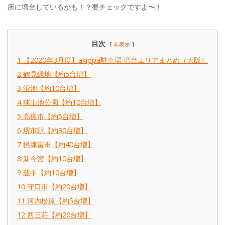
所に増台しているかも！？要チェックですよ〜！
目次
非表示
1
【2020年3月度】akippa駐車場 増台エリアまとめ（大阪）
2
鶴見緑地【約5台増】
3
蛍池【約10台増】
4
狭山池公園【約10台増】
5
高槻市【約5台増】
6
堺市駅【約30台増】
7
摂津富田【約40台増】
8
新今宮【約10台増】
9
豊中【約10台増】
10
守口市【約20台増】
11
河内松原【約5台増】
12
西三荘【約20台増】