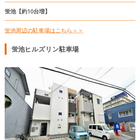
蛍池【約10台増】
蛍池周辺の駐車場はこちら＞＞
蛍池ヒルズリン駐車場