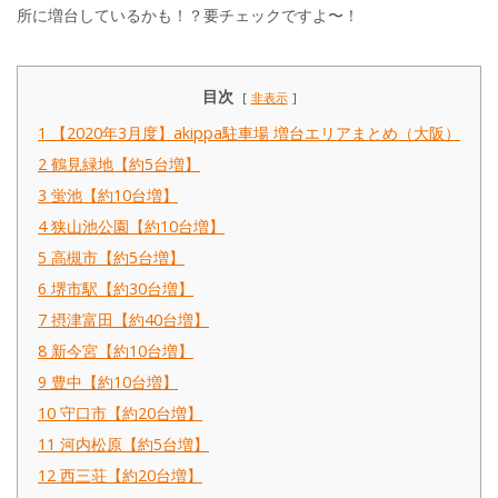
所に増台しているかも！？要チェックですよ〜！
目次
非表示
1
【2020年3月度】akippa駐車場 増台エリアまとめ（大阪）
2
鶴見緑地【約5台増】
3
蛍池【約10台増】
4
狭山池公園【約10台増】
5
高槻市【約5台増】
6
堺市駅【約30台増】
7
摂津富田【約40台増】
8
新今宮【約10台増】
9
豊中【約10台増】
10
守口市【約20台増】
11
河内松原【約5台増】
12
西三荘【約20台増】