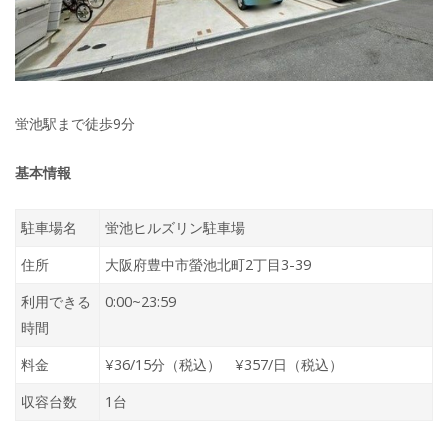
蛍池駅まで徒歩9分
基本情報
駐車場名
蛍池ヒルズリン駐車場
住所
大阪府豊中市螢池北町2丁目3-39
利用できる
0:00~23:59
時間
料金
¥36/15分（税込） ¥357/日（税込）
収容台数
1台