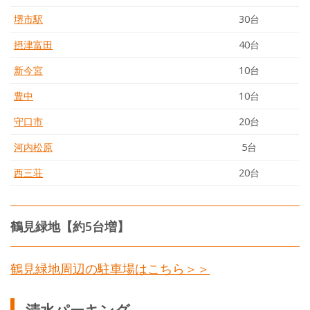
堺市駅
30台
摂津富田
40台
新今宮
10台
豊中
10台
守口市
20台
河内松原
5台
西三荘
20台
鶴見緑地【約5台増】
鶴見緑地周辺の駐車場はこちら＞＞
清水パーキング