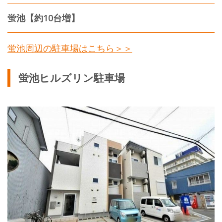
蛍池【約10台増】
蛍池周辺の駐車場はこちら＞＞
蛍池ヒルズリン駐車場