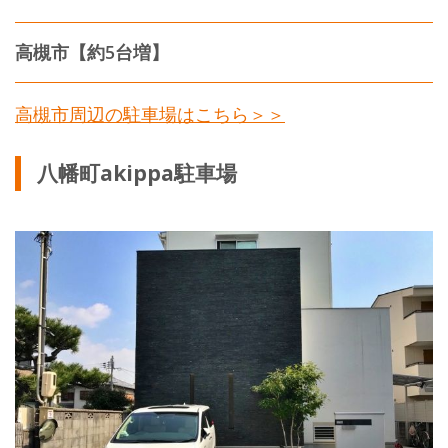
高槻市【約5台増】
高槻市周辺の駐車場はこちら＞＞
八幡町akippa駐車場