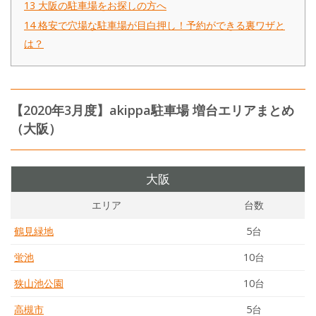
13
大阪の駐車場をお探しの方へ
14
格安で穴場な駐車場が目白押し！予約ができる裏ワザと
は？
【2020年3月度】akippa駐車場 増台エリアまとめ
（大阪）
大阪
エリア
台数
鶴見緑地
5台
蛍池
10台
狭山池公園
10台
高槻市
5台